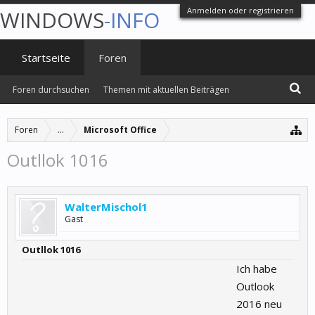
Anmelden oder registrieren
WINDOWS
-INFO
Startseite
Foren
Foren durchsuchen
Themen mit aktuellen Beiträgen
Foren
...
Microsoft Office
Outllok 1016
WalterMischol1
Gast
Outllok 1016
Ich habe
Outlook
2016 neu