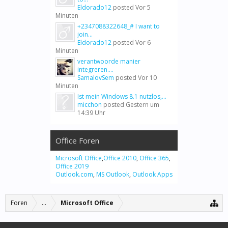
Eldorado12
posted
Vor 5
Minuten
+2347088322648_# I want to
join...
Eldorado12
posted
Vor 6
Minuten
verantwoorde manier
integreren....
SamalovSem
posted
Vor 10
Minuten
Ist mein Windows 8.1 nutzlos,...
micchon
posted
Gestern um
14:39 Uhr
Office Foren
Microsoft Office
,
Office 2010
,
Office 365
,
Office 2019
Outlook.com
,
MS Outlook
,
Outlook Apps
Foren
...
Microsoft Office