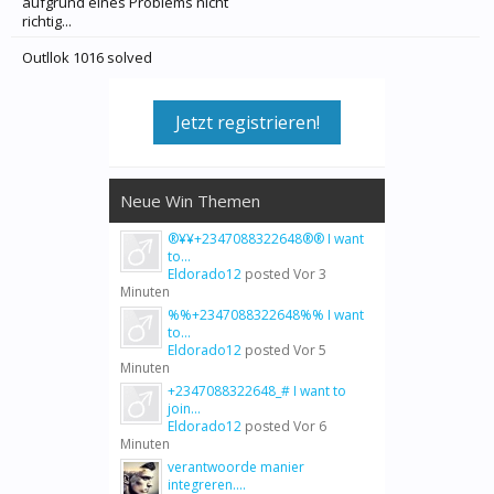
aufgrund eines Problems nicht
richtig...
Outllok 1016 solved
Jetzt registrieren!
Neue Win Themen
®¥¥+2347088322648®® I want
to...
Eldorado12
posted
Vor 3
Minuten
%%+2347088322648%% I want
to...
Eldorado12
posted
Vor 5
Minuten
+2347088322648_# I want to
join...
Eldorado12
posted
Vor 6
Minuten
verantwoorde manier
integreren....