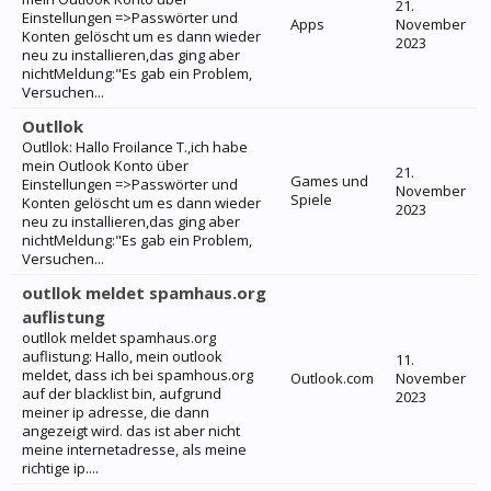
21.
Einstellungen =>Passwörter und
Apps
November
Konten gelöscht um es dann wieder
2023
neu zu installieren,das ging aber
nichtMeldung:"Es gab ein Problem,
Versuchen...
Outllok
Outllok: Hallo Froilance T.,ich habe
mein Outlook Konto über
21.
Games und
Einstellungen =>Passwörter und
November
Spiele
Konten gelöscht um es dann wieder
2023
neu zu installieren,das ging aber
nichtMeldung:"Es gab ein Problem,
Versuchen...
outllok meldet spamhaus.org
auflistung
outllok meldet spamhaus.org
auflistung: Hallo, mein outlook
11.
meldet, dass ich bei spamhous.org
Outlook.com
November
auf der blacklist bin, aufgrund
2023
meiner ip adresse, die dann
angezeigt wird. das ist aber nicht
meine internetadresse, als meine
richtige ip....