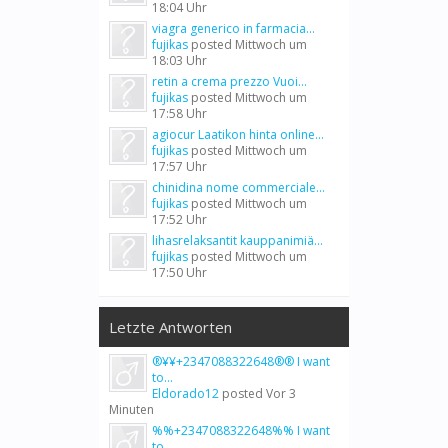
18:04 Uhr
viagra generico in farmacia...
fujikas
posted
Mittwoch um
18:03 Uhr
retin a crema prezzo Vuoi...
fujikas
posted
Mittwoch um
17:58 Uhr
agiocur Laatikon hinta online...
fujikas
posted
Mittwoch um
17:57 Uhr
chinidina nome commerciale...
fujikas
posted
Mittwoch um
17:52 Uhr
lihasrelaksantit kauppanimiä...
fujikas
posted
Mittwoch um
17:50 Uhr
Letzte Antworten
®¥¥+2347088322648®® I want
to...
Eldorado12
posted
Vor 3
Minuten
%%+2347088322648%% I want
to...