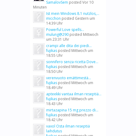
SamalovSem
posted
Vor 10
Minuten
Ist mein Windows 8.1 nutzlos,...
micchon
posted
Gestern um
14:39 Uhr
Powerful Love spells...
mulung@290
posted
Mittwoch
um 23:31 Uhr
crampi alle dita dei piedi...
fujikas
posted
Mittwoch um
18:55 Uhr
sonnifero senza ricetta Dove...
fujikas
posted
Mittwoch um
18:50 Uhr
verenvuoto emättimestä...
fujikas
posted
Mittwoch um
18:49 Uhr
apteekki vantaa ilman reseptiä...
fujikas
posted
Mittwoch um
18:43 Uhr
mirtazapina 15 mg prezzo di...
fujikas
posted
Mittwoch um
18:42 Uhr
vaxol Osta ilman reseptiä
laihdutus
fujikas
posted
Mittwoch um