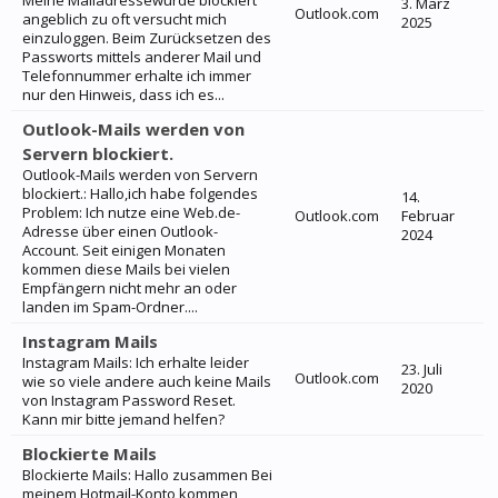
Meine Mailadressewurde blockiert
3. März
Outlook.com
angeblich zu oft versucht mich
2025
einzuloggen. Beim Zurücksetzen des
Passworts mittels anderer Mail und
Telefonnummer erhalte ich immer
nur den Hinweis, dass ich es...
Outlook-Mails werden von
Servern blockiert.
Outlook-Mails werden von Servern
blockiert.: Hallo,ich habe folgendes
14.
Problem: Ich nutze eine Web.de-
Outlook.com
Februar
Adresse über einen Outlook-
2024
Account. Seit einigen Monaten
kommen diese Mails bei vielen
Empfängern nicht mehr an oder
landen im Spam-Ordner....
Instagram Mails
Instagram Mails: Ich erhalte leider
23. Juli
Outlook.com
wie so viele andere auch keine Mails
2020
von Instagram Password Reset.
Kann mir bitte jemand helfen?
Blockierte Mails
Blockierte Mails: Hallo zusammen Bei
meinem Hotmail-Konto kommen