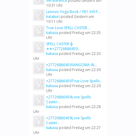
VertexFence
posted
Gestern um
10:31 Uhr
Lenovo Yoga Book / YB1-X91F...
katakuri
posted
Gestern um
10:11 Uhr
True Love SPELL CASTER...
kakasa
posted
Freitag um 22:35
Uhr
SPELL CASTER ╬
✯✯+27726886459...
kakasa
posted
Freitag um 22:33
Uhr
+27726886459SANGOMA IN...
kakasa
posted
Freitag um 22:30
Uhr
+27726886459True Love Spells...
kakasa
posted
Freitag um 22:29
Uhr
+27726886459Love Spells
Caster...
kakasa
posted
Freitag um 22:28
Uhr
+27726886459Love Spells
Caster...
kakasa
posted
Freitag um 22:27
Uhr