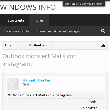
Anmelden oder registrieren
WINDOWS
-INFO
Startseite
Foren
Foren durchsuchen
Themen mit aktuellen Beiträgen
Foren
...
Outlook.com
Outlook blockiert Mails von
Instagram.
Hannah Riester
Gast
Outlook blockiert Mails von Instagram.
Outlook
blockiert