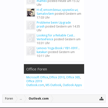
mamex
posted
Heute um 15:32
Uhr
Η εξ αποστάσεως εργασία ως
SamalovSem
posted
Gestern um
17:03 Uhr
Probleme beim Upgrade
prash
posted
Gestern um 14:35
Uhr
Looking for a Reliable Cast...
VertexFence
posted
Gestern um
10:31 Uhr
Lenovo Yoga Book / YB1-X91F...
katakuri
posted
Gestern um
10:11 Uhr
Office Foren
Microsoft Office
,
Office 2010
,
Office 365
,
Office 2019
Outlook.com
,
MS Outlook
,
Outlook Apps
Foren
...
Outlook.com