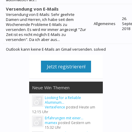
Versendung von E-Mails
Versendung von E-Mails: Sehr geehrte
26.
Damen und Herren, ich habe seit dem
Allgemeines
Sept
Wochenende Probleme E-Mails zu
2018
versenden. Es wird mir immer angezeigt "Zur
Zeit ist es nicht möglich E-Mails zu
versenden". Da ich aber aus...
Outlook kann keine E-Mails an Gmail versenden. solved
Jetzt registrieren!
Neue Win Themen
Looking for a Reliable
Aluminum...
VertexFence
posted
Heute um
12:15 Uhr
Erfahrungen mit einer...
mamex
posted
Gestern um
15:32 Uhr