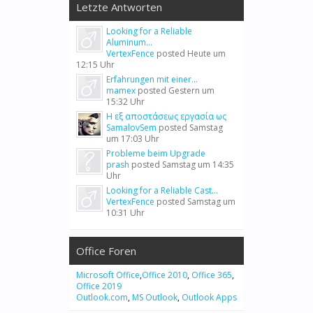
Letzte Antworten
Looking for a Reliable
Aluminum...
VertexFence
posted
Heute um
12:15 Uhr
Erfahrungen mit einer...
mamex
posted
Gestern um
15:32 Uhr
Η εξ αποστάσεως εργασία ως
SamalovSem
posted
Samstag
um 17:03 Uhr
Probleme beim Upgrade
prash
posted
Samstag um 14:35
Uhr
Looking for a Reliable Cast...
VertexFence
posted
Samstag um
10:31 Uhr
Office Foren
Microsoft Office
,
Office 2010
,
Office 365
,
Office 2019
Outlook.com
,
MS Outlook
,
Outlook Apps