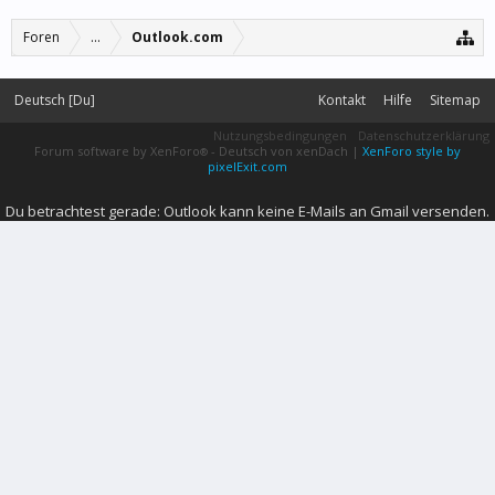
Foren
...
Outlook.com
Deutsch [Du]
Kontakt
Hilfe
Sitemap
Nutzungsbedingungen
Datenschutzerklärung
Forum software by XenForo
-
Deutsch von xenDach
|
XenForo style by
®
pixelExit.com
Du betrachtest gerade: Outlook kann keine E-Mails an Gmail versenden.