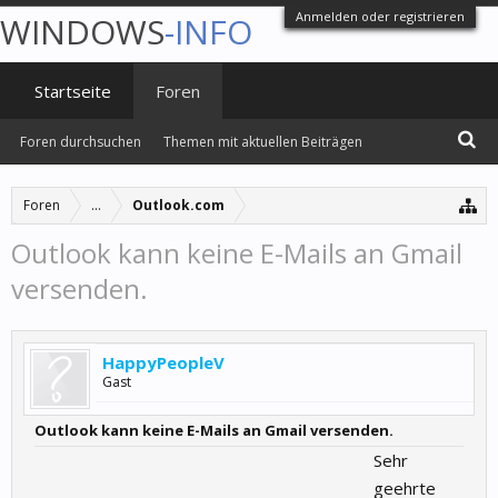
Anmelden oder registrieren
WINDOWS
-INFO
Startseite
Foren
Foren durchsuchen
Themen mit aktuellen Beiträgen
Foren
...
Outlook.com
Outlook kann keine E-Mails an Gmail
versenden.
HappyPeopleV
Gast
Outlook kann keine E-Mails an Gmail versenden.
Sehr
geehrte