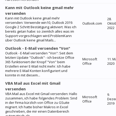
Kann mit Outlook keine gmail mehr
versenden
Kann mit Outlook keine gmail mehr
28.
versenden: Verwende win10, Outlook 2019.
Outlook.com
Okto
Google 2 Schritt Bestätigung aktiviert. Was ich
2022
bereits getan habe: so ziemlich alles was im
Support vorgeschlagen wird.ProblemKann
über Outlook keine gmail Mails...
Outlook - E-Mail versenden "Von"
Outlook - E-Mail versenden "Von": Seit dem
letzten Update "Outlook" - ich besitze Office
Microsoft
11. M
365 funktioniert der Knopf "Von" beim
Office
2020
Erstellen einer E-Mail nicht mehr. Ich habe
mehrere E-Mail Konten konfiguriert und
konnte in mit diesem...
VBA Mail aus Excel mit Gmail
versenden
VBA Mail aus Excel mit Gmail versenden: Hallo
9.
Microsoft
zusammen, ich habe folgendes Problem: Sind
Deze
Office
in der Firma kürzlich von Office zu GSuite
2019
migriert. Ich hatte bisher Makros in Excel
geschrieben, die mir einen Datenbereich
automatisch als...