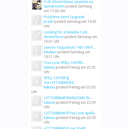
Η εξ αποστάσεως εργασία ως
SamalovSem
posted
Samstag
um 17:03 Uhr
Probleme beim Upgrade
prash
posted
Samstag um 14:35
Uhr
Looking for a Reliable Cast...
VertexFence
posted
Samstag um
10:31 Uhr
Lenovo Yoga Book / YB1-X91F...
katakuri
posted
Samstag um
10:11 Uhr
True Love SPELL CASTER...
kakasa
posted
Freitag um 22:35
Uhr
SPELL CASTER ╬
✯✯+27726886459...
kakasa
posted
Freitag um 22:33
Uhr
+27726886459SANGOMA IN...
kakasa
posted
Freitag um 22:30
Uhr
+27726886459True Love Spells...
kakasa
posted
Freitag um 22:29
Uhr
+27726886459Love Spells