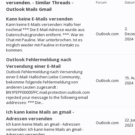
versenden. - Similar Threads -
Forum
Datu
Outlook Mails Gmail
Kann keine E-Mails versenden
Kann keine E-Mails versenden: Hallo hier
2.
nochmal *** Die E-Mail-Adresse wurde aus
Outlook.com
Deze
Datenschutzgründen entfernt. ***. War im
2024
Chat mit Pauline. War unterbrochen. Ist es
möglich wieder mit Pauline in Kontakt zu
kommen.
Outlook Fehlermeldung nach
Versendung einer E-Mail
Outlook Fehlermeldung nach Versendung
einer E-Mail: Hallöchen Liebe Community,
15. A
Outlook.com
bekomme folgende Fehlermeldung von
2024
anderen Leuten zugesandt :
BN1PEPF00005FFC.mail.protection.outlook.com
rejected your message to the following email
addresses: *** Die...
Ich kann keine Mails an gmail -
Adressen versenden
22. Ju
Outlook.com
Ich kann keine Mails an gmail - Adressen
2023
versenden: Ich kann keine Mails an gmail -
Adressen versenden