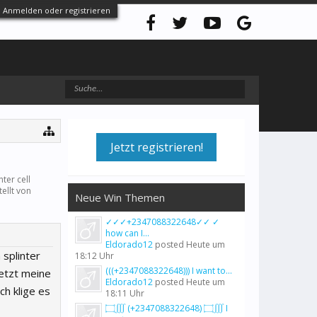
Anmelden oder registrieren
Jetzt registrieren!
ter cell
ellt von
Neue Win Themen
✓✓✓+2347088322648✓✓ ✓
how can I...
Eldorado12
posted
Heute um
splinter
18:12 Uhr
(((+2347088322648))) I want to...
 jetzt meine
Eldorado12
posted
Heute um
ch klige es
18:11 Uhr
۝∭ (+2347088322648) ۝∭ I