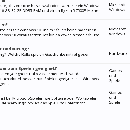
al.
Microsoft
 Leute, ich versuche herauszufinden, warum mein Windows
Windows
it 16 GB, 32 GB DDR5-RAM und einen Ryzen 5 7500F. Meine
fen?
Microsoft
nutze derzeit Windows 10 und mir fallen keine modernen
Windows
Windows 10 voraussetzen. Ich bin da etwas altmodisch und
er Bedeutung?
Hardware
ng?: Welche Rolle spielen Geschenke mit religiöser
ser zum Spielen geeignet?
Games
pielen geeignet?: Hallo zusammen! Mich würde
und
nach aktuell besser zum Spielen geeignet ist – Windows
Spiele
gen...
Games
und
paß bei Microsoft-Spielen wie Solitaire oder Wortspielen
Spiele
Die Werbung blockiert das Spiel und unterbricht...