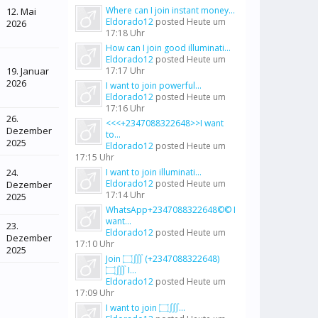
Where can I join instant money...
12. Mai
Eldorado12
posted
Heute um
2026
17:18 Uhr
How can I join good illuminati...
Eldorado12
posted
Heute um
19. Januar
17:17 Uhr
2026
I want to join powerful...
Eldorado12
posted
Heute um
17:16 Uhr
26.
<<<+2347088322648>>I want
Dezember
to...
2025
Eldorado12
posted
Heute um
17:15 Uhr
24.
I want to join illuminati...
Eldorado12
posted
Heute um
Dezember
17:14 Uhr
2025
WhatsApp+2347088322648©© I
want...
23.
Eldorado12
posted
Heute um
Dezember
17:10 Uhr
2025
Join ۝∭ (+2347088322648)
۝∭ I...
Eldorado12
posted
Heute um
17:09 Uhr
I want to join ۝∭...