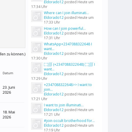
Eldorado12
posted
Heute um
17:34 Uhr
Where can I join illuminati...
Eldorado12
posted
Heute um
17:33 Uhr
How can I join powerful...
Eldorado12
posted
Heute um
17:31 Uhr
WhatsApp+2347088322648 I
want...
Eldorado12
posted
Heute um
llen zu können.)
17:30 Uhr
۝∭ (+2347088322648) ۝∭ I
want...
Datum
Eldorado12
posted
Heute um
17:29 Uhr
+2347088322648>> I want to
23. Juni
join...
2026
Eldorado12
posted
Heute um
17:21 Uhr
I want to join illuminati...
Eldorado12
posted
Heute um
18. Mai
17:21 Uhr
2026
#join occult brotherhood for...
Eldorado12
posted
Heute um
17:19 Uhr