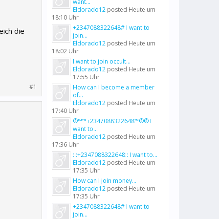
want...
Eldorado12
posted
Heute um
18:10 Uhr
+2347088322648# I want to
eich die
join...
Eldorado12
posted
Heute um
18:02 Uhr
I want to join occult...
Eldorado12
posted
Heute um
17:55 Uhr
#1
How can I become a member
of...
Eldorado12
posted
Heute um
17:40 Uhr
®™™+2347088322648™®® I
want to...
Eldorado12
posted
Heute um
17:36 Uhr
:::+2347088322648:: I want to...
Eldorado12
posted
Heute um
17:35 Uhr
How can I join money...
Eldorado12
posted
Heute um
17:35 Uhr
+2347088322648# I want to
join...