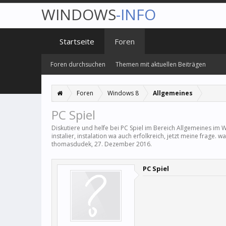
WINDOWS
-INFO
Startseite
Foren
Foren durchsuchen
Themen mit aktuellen Beiträgen
Foren
Windows 8
Allgemeines
PC Spiel
Diskutiere und helfe bei PC Spiel im Bereich
Allgemeines
im Wi
instalier, instalation wa auch erfolkreich, jetzt meine frage. 
thomasdudek
,
27. Dezember 2016
.
PC Spiel