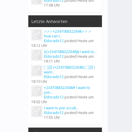
Eldorado12
posted
Heute um
17:08 Uhr
Letzte Antworten
✓✓✓+2347088322648✓✓ ✓
how can I...
Eldorado12
posted
Heute um
18:12 Uhr
(((+2347088322648))) I want to...
Eldorado12
posted
Heute um
18:11 Uhr
۝∭ (+2347088322648) ۝∭ I
want...
Eldorado12
posted
Heute um
18:10 Uhr
+2347088322648# I want to
join...
Eldorado12
posted
Heute um
18:02 Uhr
I want to join occult...
Eldorado12
posted
Heute um
17:55 Uhr