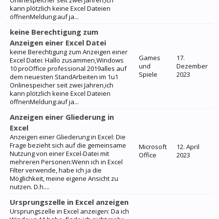
Onlinespeicher seit zwei Jahren,ich
kann plötzlich keine Excel Dateien
öffnenMeldung:auf ja...
keine Berechtigung zum
Anzeigen einer Excel Datei
keine Berechtigung zum Anzeigen einer
Games
17.
Excel Datei: Hallo zusammen,Windows
und
Dezember
10 proOffice professional 2019alles auf
Spiele
2023
dem neuesten StandArbeiten im 1u1
Onlinespeicher seit zwei Jahren,ich
kann plötzlich keine Excel Dateien
öffnenMeldung:auf ja...
Anzeigen einer Gliederung in
Excel
Anzeigen einer Gliederung in Excel: Die
Frage bezieht sich auf die gemeinsame
Microsoft
12. April
Nutzung von einer Excel-Datei mit
Office
2023
mehreren Personen:Wenn ich in Excel
Filter verwende, habe ich ja die
Möglichkeit, meine eigene Ansicht zu
nutzen. D.h....
Ursprungszelle in Excel anzeigen
Ursprungszelle in Excel anzeigen: Da ich