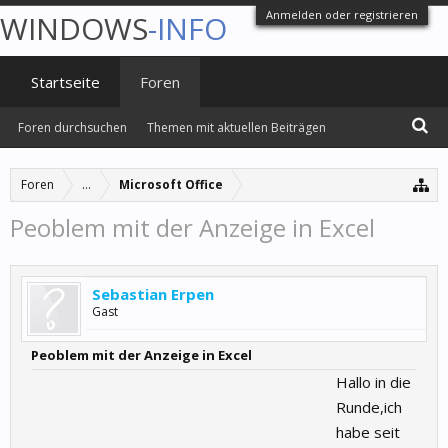
Anmelden oder registrieren
WINDOWS
-INFO
Startseite
Foren
Foren durchsuchen
Themen mit aktuellen Beiträgen
Foren
...
Microsoft Office
Peoblem mit der Anzeige in Excel
Sebastian Erpen
Gast
Peoblem mit der Anzeige in Excel
Hallo in die
Runde,ich
habe seit