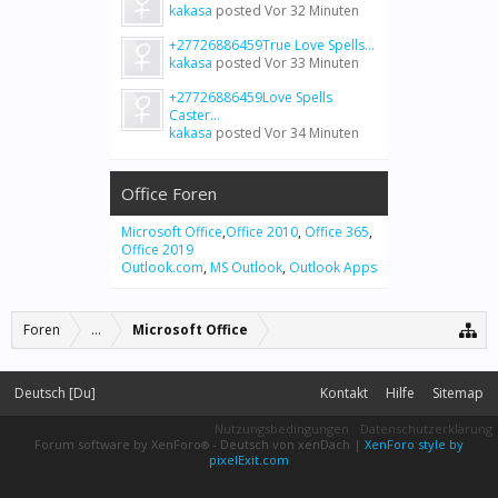
kakasa
posted
Vor 32 Minuten
+27726886459True Love Spells...
kakasa
posted
Vor 33 Minuten
+27726886459Love Spells
Caster...
kakasa
posted
Vor 34 Minuten
Office Foren
Microsoft Office
,
Office 2010
,
Office 365
,
Office 2019
Outlook.com
,
MS Outlook
,
Outlook Apps
Foren
...
Microsoft Office
Deutsch [Du]
Kontakt
Hilfe
Sitemap
Nutzungsbedingungen
Datenschutzerklärung
Forum software by XenForo
-
Deutsch von xenDach
|
XenForo style by
®
pixelExit.com