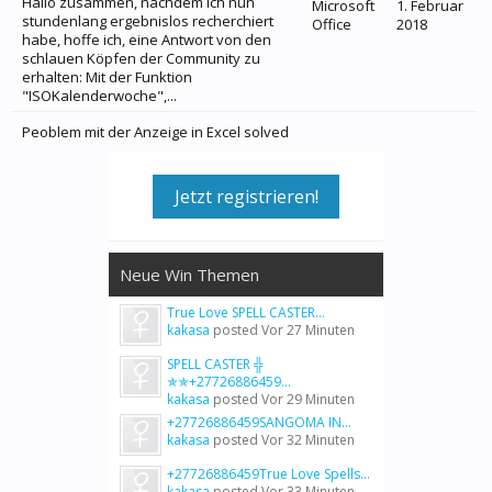
Hallo zusammen, nachdem ich nun
Microsoft
1. Februar
stundenlang ergebnislos recherchiert
Office
2018
habe, hoffe ich, eine Antwort von den
schlauen Köpfen der Community zu
erhalten: Mit der Funktion
"ISOKalenderwoche",...
Peoblem mit der Anzeige in Excel solved
Jetzt registrieren!
Neue Win Themen
True Love SPELL CASTER...
kakasa
posted
Vor 27 Minuten
SPELL CASTER ╬
✯✯+27726886459...
kakasa
posted
Vor 29 Minuten
+27726886459SANGOMA IN...
kakasa
posted
Vor 32 Minuten
+27726886459True Love Spells...
kakasa
posted
Vor 33 Minuten