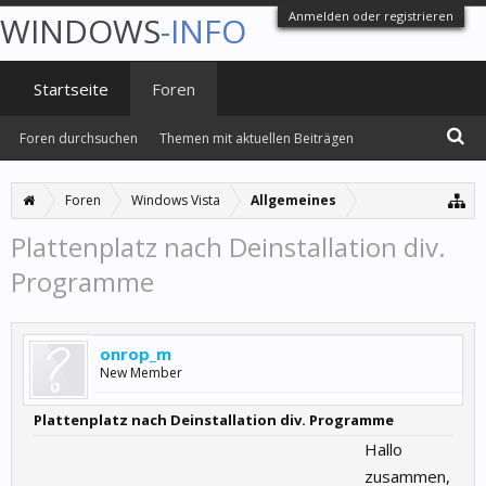
Anmelden oder registrieren
WINDOWS
-INFO
Startseite
Foren
Foren durchsuchen
Themen mit aktuellen Beiträgen
Foren
Windows Vista
Allgemeines
Plattenplatz nach Deinstallation div.
Programme
onrop_m
New Member
Plattenplatz nach Deinstallation div. Programme
Hallo
zusammen,