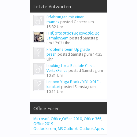
Letzte Antworten
Erfahrungen mit einer...
mamex
posted
Gestern um
15:32 Uhr
Η εξ αποστάσεως εργασία ως
SamalovSem
posted
Samstag
um 17:03 Uhr
Probleme beim Upgrade
prash
posted
Samstag um 14:35
Uhr
Looking for a Reliable Cast...
VertexFence
posted
Samstag um
10:31 Uhr
Lenovo Yoga Book / YB1-X91F...
katakuri
posted
Samstag um
10:11 Uhr
Office Foren
Microsoft Office
,
Office 2010
,
Office 365
,
Office 2019
Outlook.com
,
MS Outlook
,
Outlook Apps