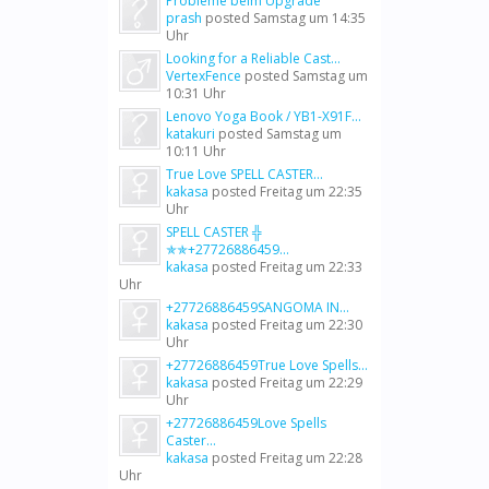
Probleme beim Upgrade
prash
posted
Samstag um 14:35
Uhr
Looking for a Reliable Cast...
VertexFence
posted
Samstag um
10:31 Uhr
Lenovo Yoga Book / YB1-X91F...
katakuri
posted
Samstag um
10:11 Uhr
True Love SPELL CASTER...
kakasa
posted
Freitag um 22:35
Uhr
SPELL CASTER ╬
✯✯+27726886459...
kakasa
posted
Freitag um 22:33
Uhr
+27726886459SANGOMA IN...
kakasa
posted
Freitag um 22:30
Uhr
+27726886459True Love Spells...
kakasa
posted
Freitag um 22:29
Uhr
+27726886459Love Spells
Caster...
kakasa
posted
Freitag um 22:28
Uhr