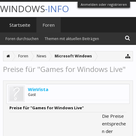
Anmelden oder registrieren
WINDOWS
-INFO
Startseite
Foren
Foren durchsuchen
Themen mit aktuellen Beiträgen
Foren
News
Microsoft Windows
Preise für "Games for Windows Live"
WinVista
Gast
Preise für "Games for Windows Live"
Die Preise
entspreche
n der