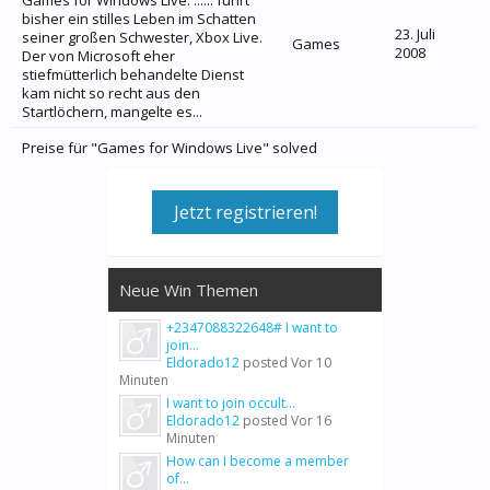
Games for Windows Live: ...... führt
bisher ein stilles Leben im Schatten
23. Juli
seiner großen Schwester, Xbox Live.
Games
2008
Der von Microsoft eher
stiefmütterlich behandelte Dienst
kam nicht so recht aus den
Startlöchern, mangelte es...
Preise für "Games for Windows Live" solved
Jetzt registrieren!
Neue Win Themen
+2347088322648# I want to
join...
Eldorado12
posted
Vor 10
Minuten
I want to join occult...
Eldorado12
posted
Vor 16
Minuten
How can I become a member
of...