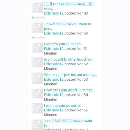
۝∭ (+2347088322648) ۝∭ I
want...
Eldorado12
posted
Vor 43
Minuten
+2347088322648>> I want to
join...
Eldorado12
posted
Vor 50
Minuten
I want to join illuminati...
Eldorado12
posted
Vor 51
Minuten
#join occult brotherhood for...
Eldorado12
posted
Vor 52
Minuten
Where can I join instant money...
Eldorado12
posted
Vor 53
Minuten
How can I join good illuminati...
Eldorado12
posted
Vor 54
Minuten
I want to join powerful...
Eldorado12
posted
Vor 56
Minuten
<<<+2347088322648>>I want
to...