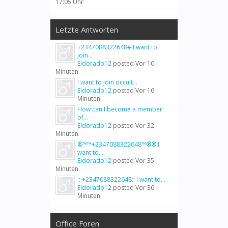
17:05 Uhr
Letzte Antworten
+2347088322648# I want to
join...
Eldorado12
posted
Vor 10
Minuten
I want to join occult...
Eldorado12
posted
Vor 16
Minuten
How can I become a member
of...
Eldorado12
posted
Vor 32
Minuten
®™™+2347088322648™®® I
want to...
Eldorado12
posted
Vor 35
Minuten
:::+2347088322648:: I want to...
Eldorado12
posted
Vor 36
Minuten
Office Foren