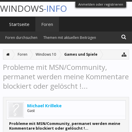
Anmelden oder registrieren
WINDOWS
-INFO
Startseite
Foren
Foren durchsuchen
Themen mit aktuellen Beiträgen
Foren
Windows 10
Games und Spiele
Probleme mit MSN/Community,
permanet werden meine Kommentare
blockiert oder gelöscht !...
Michael Krilleke
Gast
Probleme mit MSN/Community, permanet werden meine
Kommentare blockiert oder gelöscht !...