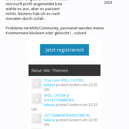
2024
microsoft profil angemeldet bzw
wähle es aus, aber es passiert
nichts. letztens hab ich es nach
monaten durch zufall...
Probleme mit MSN/Community, permanet werden meine
Kommentare blockiert oder gelöscht !... solved
Jetzt registrieren!
Neue Win Themen
True Love SPELL CASTER...
kakasa
posted
Gestern um 22:35
Uhr
SPELL CASTER ╬
✯✯+27726886459...
kakasa
posted
Gestern um 22:33
Uhr
+27726886459SANGOMA IN...
kakasa
posted
Gestern um 22:30
Uhr