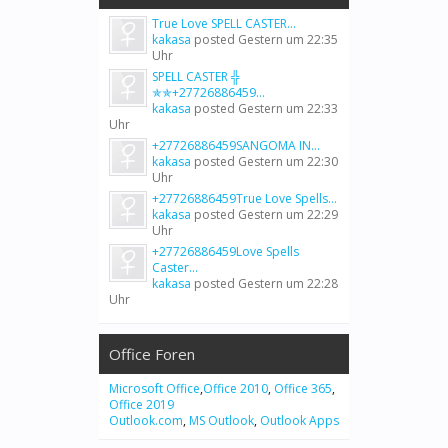
True Love SPELL CASTER...
kakasa
posted
Gestern um 22:35
Uhr
SPELL CASTER ╬
✯✯+27726886459...
kakasa
posted
Gestern um 22:33
Uhr
+27726886459SANGOMA IN...
kakasa
posted
Gestern um 22:30
Uhr
+27726886459True Love Spells...
kakasa
posted
Gestern um 22:29
Uhr
+27726886459Love Spells
Caster...
kakasa
posted
Gestern um 22:28
Uhr
Office Foren
Microsoft Office
,
Office 2010
,
Office 365
,
Office 2019
Outlook.com
,
MS Outlook
,
Outlook Apps