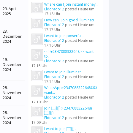
Where can I join instant money...
29. April
Eldorado12
posted
Heute um
2025
17:18 Uhr
How can I join good illuminati...
Eldorado12
posted
Heute um
17:17 Uhr
23.
I want to join powerful...
Dezember
Eldorado12
posted
Heute um
2024
17:16 Uhr
<<<+2347088322648>>I want
to...
19.
Eldorado12
posted
Heute um
Dezember
17:15 Uhr
2024
I want to join illuminati...
Eldorado12
posted
Heute um
17:14 Uhr
28.
WhatsApp+2347088322648©© I
November
want...
Eldorado12
posted
Heute um
2024
17:10 Uhr
Join ۝∭ (+2347088322648)
28.
۝∭ I...
November
Eldorado12
posted
Heute um
2024
17:09 Uhr
I want to join ۝∭...