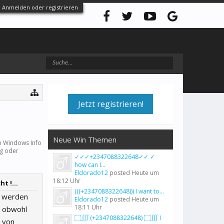
Anmelden oder registrieren
Jetzt registrieren!
Neue Win Themen
 Windows Info
ng oder
✓✓✓+2347088322648✓✓ ✓
how can I...
Eldorado12
posted
Heute um
18:12 Uhr
 !...
(((+2347088322648))) I want to...
t werden
Eldorado12
posted
Heute um
18:11 Uhr
, obwohl
۝∭ (+2347088322648) ۝∭ I
 von