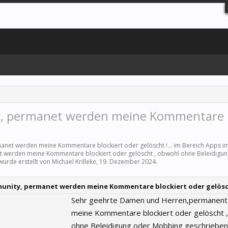
, permanet werden meine Kommentare
anet werden meine Kommentare blockiert oder gelöscht !... im Bereich
Apps
im
t werden meine Kommentare blockiert oder gelöscht , obwohl ohne Beleidigu
 wurde erstellt von
Michael Krilleke
,
19. Dezember 2024
.
nity, permanet werden meine Kommentare blockiert oder gelöscht
Sehr geehrte Damen und Herren,permanen
meine Kommentare blockiert oder gelöscht 
ohne Beleidigung oder Mobbing geschrieben