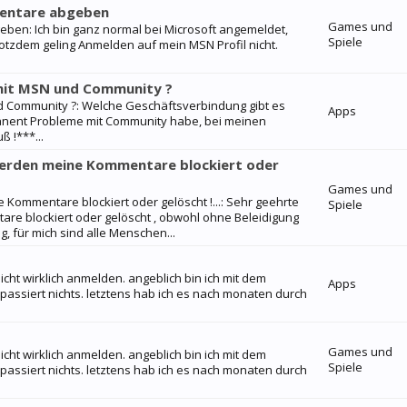
mentare abgeben
Games und
ben: Ich bin ganz normal bei Microsoft angemeldet,
Spiele
otzdem geling Anmelden auf mein MSN Profil nicht.
mit MSN und Community ?
 Community ?: Welche Geschäftsverbindung gibt es
Apps
anent Probleme mit Community habe, bei meinen
ß !***...
rden meine Kommentare blockiert oder
Games und
mmentare blockiert oder gelöscht !...: Sehr geehrte
Spiele
 blockiert oder gelöscht , obwohl ohne Beleidigung
 für mich sind alle Menschen...
ht wirklich anmelden. angeblich bin ich mit dem
Apps
passiert nichts. letztens hab ich es nach monaten durch
Games und
ht wirklich anmelden. angeblich bin ich mit dem
Spiele
passiert nichts. letztens hab ich es nach monaten durch