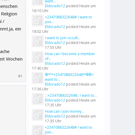
want...
 Menschen
Eldorado12
posted
Heute um
18:10 Uhr
 Religion
+2347088322648# I want to
N /
join...
Eldorado12
posted
Heute um
mt.Ja, ein
18:02 Uhr
I want to join occult...
Eldorado12
posted
Heute um
17:55 Uhr
Sache
How can I become a member
Seit Wochen
of...
Eldorado12
posted
Heute um
17:40 Uhr
®™™+2347088322648™®® I
#1
want to...
Eldorado12
posted
Heute um
17:36 Uhr
:::+2347088322648:: I want to...
Eldorado12
posted
Heute um
17:35 Uhr
How can I join money...
Eldorado12
posted
Heute um
17:35 Uhr
+2347088322648# I want to
join...