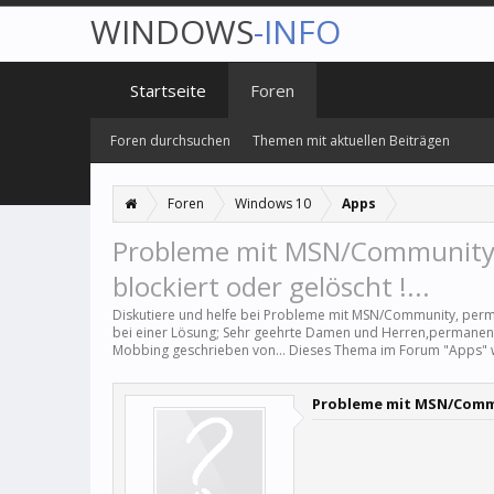
WINDOWS
-INFO
Startseite
Foren
Foren durchsuchen
Themen mit aktuellen Beiträgen
Foren
Windows 10
Apps
Probleme mit MSN/Community
blockiert oder gelöscht !...
Diskutiere und helfe bei Probleme mit MSN/Community, perm
bei einer Lösung; Sehr geehrte Damen und Herren,permanen
Mobbing geschrieben von... Dieses Thema im Forum "
Apps
"
Probleme mit MSN/Commu