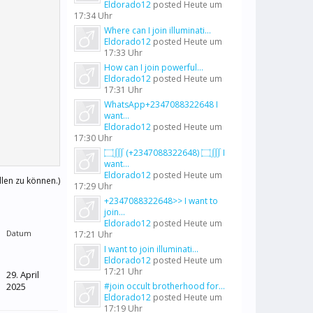
Eldorado12
posted
Heute um
17:34 Uhr
Where can I join illuminati...
Eldorado12
posted
Heute um
17:33 Uhr
How can I join powerful...
Eldorado12
posted
Heute um
17:31 Uhr
WhatsApp+2347088322648 I
want...
Eldorado12
posted
Heute um
17:30 Uhr
۝∭ (+2347088322648) ۝∭ I
want...
Eldorado12
posted
Heute um
llen zu können.)
17:29 Uhr
+2347088322648>> I want to
join...
Eldorado12
posted
Heute um
Datum
17:21 Uhr
I want to join illuminati...
Eldorado12
posted
Heute um
17:21 Uhr
29. April
2025
#join occult brotherhood for...
Eldorado12
posted
Heute um
17:19 Uhr