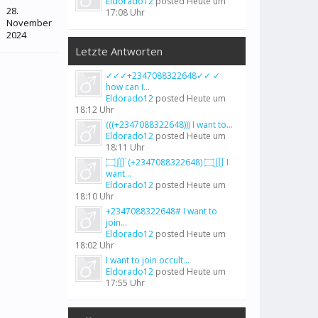
Eldorado12
posted
Heute um
28.
17:08 Uhr
November
2024
Letzte Antworten
✓✓✓+2347088322648✓✓ ✓
how can I...
Eldorado12
posted
Heute um
18:12 Uhr
(((+2347088322648))) I want to...
Eldorado12
posted
Heute um
18:11 Uhr
۝∭ (+2347088322648) ۝∭ I
want...
Eldorado12
posted
Heute um
18:10 Uhr
+2347088322648# I want to
join...
Eldorado12
posted
Heute um
18:02 Uhr
I want to join occult...
Eldorado12
posted
Heute um
17:55 Uhr