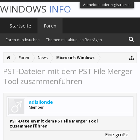
Anmelden oder registrieren
WINDOWS
-INFO
Startseite
Foren
Foren durchsuchen
Themen mit aktuellen Beiträgen
Foren
News
Microsoft Windows
PST-Dateien mit dem PST File Merger
Tool zusammenführen
adisiionde
Member
PST-Dateien mit dem PST File Merger Tool
zusammenführen
Eine große