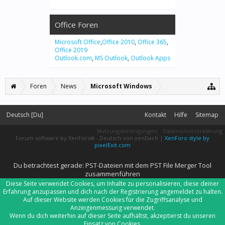
Office Foren
Microsoft Office
,
Office 2010
,
Office 365
,
Office 2019
Outlook.com
,
MS Outlook
,
Outlook Apps
Foren
News
Microsoft Windows
Deutsch [Du]
Kontakt
Hilfe
Sitemap
Nutzungsbedingungen
Datenschutzerklärung
Forum software by XenForo
-
Deutsch von xenDach
|
XenForo style by
®
pixelExit.com
Du betrachtest gerade: PST-Dateien mit dem PST File Merger Tool
zusammenführen
Diese Seite verwendet Cookies, um Inhalte zu personalisieren, diese deiner
Erfahrung anzupassen und dich nach der Registrierung angemeldet zu halten.
Auf dieser Website werden Cookies für die Zugriffsanalyse und
Anzeigenmessung verwendet.
Wenn du dich weiterhin auf dieser Seite aufhältst, akzeptierst du unseren
Einsatz von Cookies.