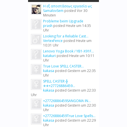
Η εξ αποστάσεως εργασία ως
SamalovSem
posted
Vor 30
Minuten
Probleme beim Upgrade
prash
posted
Heute um 14:35
Uhr
Looking for a Reliable Cast...
VertexFence
posted
Heute um
10:31 Uhr
Lenovo Yoga Book / YB1-X91F...
katakuri
posted
Heute um 10:11
Uhr
True Love SPELL CASTER...
kakasa
posted
Gestern um 22:35
Uhr
SPELL CASTER ╬
✯✯+27726886459...
kakasa
posted
Gestern um 22:33
Uhr
+27726886459SANGOMA IN...
kakasa
posted
Gestern um 22:30
Uhr
+27726886459True Love Spells...
kakasa
posted
Gestern um 22:29
Uhr