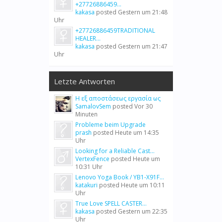
+27726886459...
kakasa
posted
Gestern um 21:48
Uhr
+27726886459TRADITIONAL
HEALER...
kakasa
posted
Gestern um 21:47
Uhr
Letzte Antworten
Η εξ αποστάσεως εργασία ως
SamalovSem
posted
Vor 30
Minuten
Probleme beim Upgrade
prash
posted
Heute um 14:35
Uhr
Looking for a Reliable Cast...
VertexFence
posted
Heute um
10:31 Uhr
Lenovo Yoga Book / YB1-X91F...
katakuri
posted
Heute um 10:11
Uhr
True Love SPELL CASTER...
kakasa
posted
Gestern um 22:35
Uhr