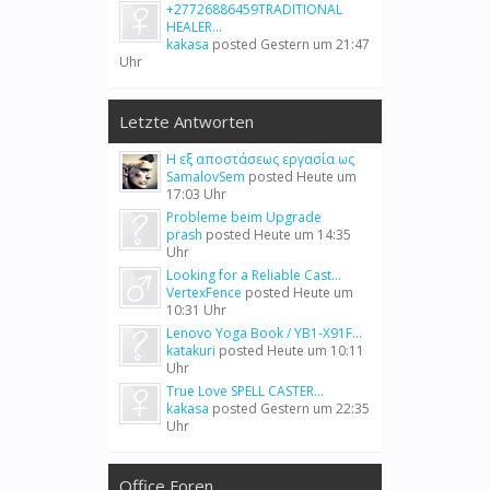
+27726886459TRADITIONAL
HEALER...
kakasa
posted
Gestern um 21:47
Uhr
Letzte Antworten
Η εξ αποστάσεως εργασία ως
SamalovSem
posted
Heute um
17:03 Uhr
Probleme beim Upgrade
prash
posted
Heute um 14:35
Uhr
Looking for a Reliable Cast...
VertexFence
posted
Heute um
10:31 Uhr
Lenovo Yoga Book / YB1-X91F...
katakuri
posted
Heute um 10:11
Uhr
True Love SPELL CASTER...
kakasa
posted
Gestern um 22:35
Uhr
Office Foren