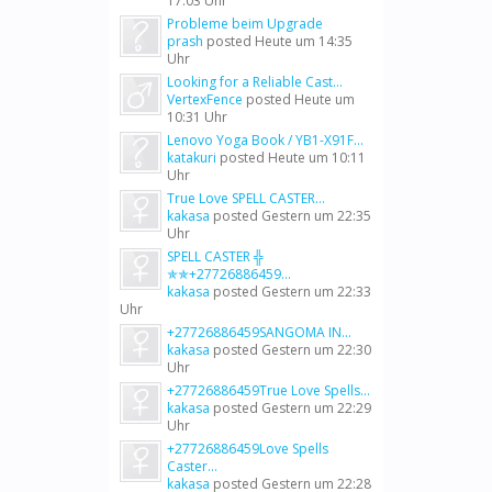
17:03 Uhr
Probleme beim Upgrade
prash
posted
Heute um 14:35
Uhr
Looking for a Reliable Cast...
VertexFence
posted
Heute um
10:31 Uhr
Lenovo Yoga Book / YB1-X91F...
katakuri
posted
Heute um 10:11
Uhr
True Love SPELL CASTER...
kakasa
posted
Gestern um 22:35
Uhr
SPELL CASTER ╬
✯✯+27726886459...
kakasa
posted
Gestern um 22:33
Uhr
+27726886459SANGOMA IN...
kakasa
posted
Gestern um 22:30
Uhr
+27726886459True Love Spells...
kakasa
posted
Gestern um 22:29
Uhr
+27726886459Love Spells
Caster...
kakasa
posted
Gestern um 22:28