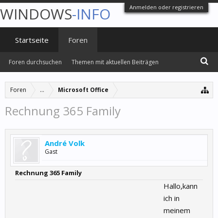
Anmelden oder registrieren
WINDOWS
-INFO
Startseite
Foren
Foren durchsuchen
Themen mit aktuellen Beiträgen
Foren
...
Microsoft Office
Rechnung 365 Family
André Volk
Gast
Rechnung 365 Family
Hallo,kann
ich in
meinem