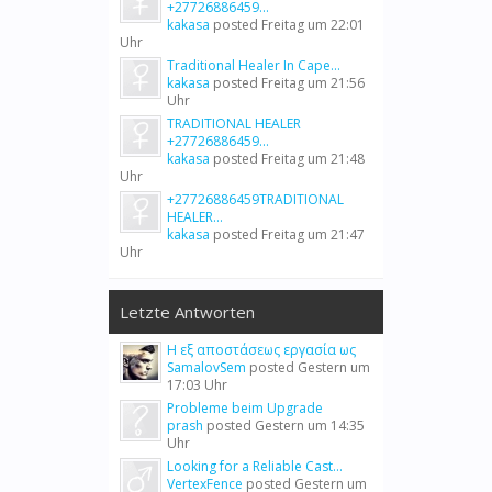
+27726886459...
kakasa
posted
Freitag um 22:01
Uhr
Traditional Healer In Cape...
kakasa
posted
Freitag um 21:56
Uhr
TRADITIONAL HEALER
+27726886459...
kakasa
posted
Freitag um 21:48
Uhr
+27726886459TRADITIONAL
HEALER...
kakasa
posted
Freitag um 21:47
Uhr
Letzte Antworten
Η εξ αποστάσεως εργασία ως
SamalovSem
posted
Gestern um
17:03 Uhr
Probleme beim Upgrade
prash
posted
Gestern um 14:35
Uhr
Looking for a Reliable Cast...
VertexFence
posted
Gestern um