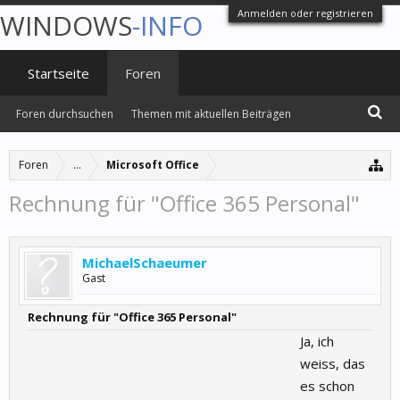
Anmelden oder registrieren
WINDOWS
-INFO
Startseite
Foren
Foren durchsuchen
Themen mit aktuellen Beiträgen
Foren
...
Microsoft Office
Rechnung für "Office 365 Personal"
MichaelSchaeumer
Gast
Rechnung für "Office 365 Personal"
Ja, ich
weiss, das
es schon