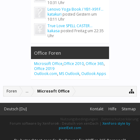
10:31 Uhr
Lenovo Yoga Book / YB1-X91F...
katakuri
posted
Gestern um
10:11 Uhr
True Love SPELL CASTER...
kakasa
posted
Freitag um 22:35
Uhr
Office Foren
Microsoft Office
,
Office 2010
,
Office 365
,
Office 2019
Outlook.com
,
MS Outlook
,
Outlook Apps
Foren
...
Microsoft Office
Deutsch [Du]
Kontakt
Hilfe
Sitemap
Nutzungsbedingungen
Datenschutzerklärung
Forum software by XenForo
-
Deutsch von xenDach
|
XenForo style by
®
pixelExit.com