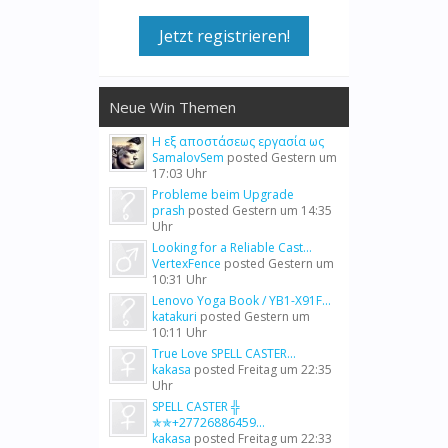
Jetzt registrieren!
Neue Win Themen
Η εξ αποστάσεως εργασία ως
SamalovSem
posted
Gestern um
17:03 Uhr
Probleme beim Upgrade
prash
posted
Gestern um 14:35
Uhr
Looking for a Reliable Cast...
VertexFence
posted
Gestern um
10:31 Uhr
Lenovo Yoga Book / YB1-X91F...
katakuri
posted
Gestern um
10:11 Uhr
True Love SPELL CASTER...
kakasa
posted
Freitag um 22:35
Uhr
SPELL CASTER ╬
✯✯+27726886459...
kakasa
posted
Freitag um 22:33