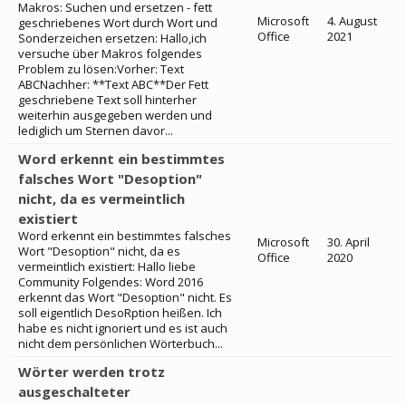
Makros: Suchen und ersetzen - fett
Microsoft
4. August
geschriebenes Wort durch Wort und
Office
2021
Sonderzeichen ersetzen: Hallo,ich
versuche über Makros folgendes
Problem zu lösen:Vorher: Text
ABCNachher: **Text ABC**Der Fett
geschriebene Text soll hinterher
weiterhin ausgegeben werden und
lediglich um Sternen davor...
Word erkennt ein bestimmtes
falsches Wort "Desoption"
nicht, da es vermeintlich
existiert
Word erkennt ein bestimmtes falsches
Microsoft
30. April
Wort "Desoption" nicht, da es
Office
2020
vermeintlich existiert: Hallo liebe
Community Folgendes: Word 2016
erkennt das Wort "Desoption" nicht. Es
soll eigentlich DesoRption heißen. Ich
habe es nicht ignoriert und es ist auch
nicht dem persönlichen Wörterbuch...
Wörter werden trotz
ausgeschalteter