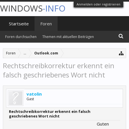
Anmelden oder registrieren
WINDOWS
-INFO
Startseite
Foren
Foren durchsuchen
Themen mit aktuellen Beiträgen
Foren
...
Outlook.com
Rechtschreibkorrektur erkennt ein
falsch geschriebenes Wort nicht
vatolin
Gast
Rechtschreibkorrektur erkennt ein falsch
geschriebenes Wort nicht
Guten