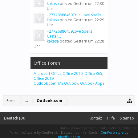
kakasa
posted
Gestern um 22:30
Uhr
+27726886459True Love Spells...
kakasa
posted
Gestern um 22:29
Uhr
+27726886459Love Spells
Caster...
kakasa
posted
Gestern um 22:28
Uhr
Office Foren
Microsoft Office
,
Office 2010
,
Office 365
,
Office 2019
Outlook.com
,
MS Outlook
,
Outlook Apps
Foren
...
Outlook.com
Deutsch [Du]
Kontakt
Hilfe
Sitemap
Nutzungsbedingungen
Datenschutzerklärung
Forum software by XenForo
-
Deutsch von xenDach
|
XenForo style by
®
pixelExit.com