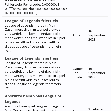
andauernd Bluescreens. Mit dem
Fehlercode: Fehlercode: 0x000000d1
0xffff88852c8b16b8, 0x0000000000000009,
0x0000000000000000,...
League of Legends friert ein
League of Legends friert ein: Moin
Zusammen,Ich bin mittlerweile etwas
16.
verzweifelt und komme einfach nicht
Apps
September
mehr weiter.Jedes mal wenn ich im Spiel
2023
bin es betrifft wirklich ausschließlich
dieses League of Legends friert mein
PC...
League of Legends friert ein
League of Legends friert ein: Moin
Zusammen,Ich bin mittlerweile etwas
Games
16.
verzweifelt und komme einfach nicht
und
September
mehr weiter.Jedes mal wenn ich im Spiel
Spiele
2023
bin es betrifft wirklich ausschließlich
dieses League of Legends friert mein
PC...
Abstürze beim Spiel League of
Legends
Abstürze beim Spiel League of Legends:
3. Februar
Moin Zusammen,Ich bin mittlerweile