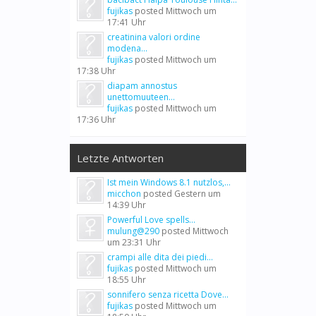
fujikas
posted
Mittwoch um
17:41 Uhr
creatinina valori ordine
modena...
fujikas
posted
Mittwoch um
17:38 Uhr
diapam annostus
unettomuuteen...
fujikas
posted
Mittwoch um
17:36 Uhr
Letzte Antworten
Ist mein Windows 8.1 nutzlos,...
micchon
posted
Gestern um
14:39 Uhr
Powerful Love spells...
mulung@290
posted
Mittwoch
um 23:31 Uhr
crampi alle dita dei piedi...
fujikas
posted
Mittwoch um
18:55 Uhr
sonnifero senza ricetta Dove...
fujikas
posted
Mittwoch um