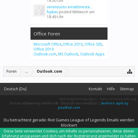
18:50 Uhr
verenvuoto emättimestä...
fujikas
posted
Mittwoch um
18:49 Uhr
Office Foren
Microsoft Office
,
Office 2010
,
Office 365
,
Office 2019
Outlook.com
,
MS Outlook
,
Outlook Apps
Foren
...
Outlook.com
Deutsch [Du]
Kontakt
Hilfe
Sitemap
Nutzungsbedingungen
Datenschutzerklärung
Forum software by XenForo
-
Deutsch von xenDach
|
XenForo style by
®
pixelExit.com
Du betrachtest gerade: Riot Games League of Legends Emails werden
blockiert
Diese Seite verwendet Cookies, um Inhalte zu personalisieren, diese deiner
Erfahrung anzupassen und dich nach der Registrierung angemeldet zu halten.