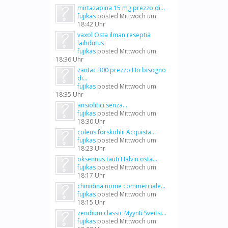
mirtazapina 15 mg prezzo di...
fujikas
posted
Mittwoch um
18:42 Uhr
vaxol Osta ilman reseptiä
laihdutus
fujikas
posted
Mittwoch um
18:36 Uhr
zantac 300 prezzo Ho bisogno
di...
fujikas
posted
Mittwoch um
18:35 Uhr
ansiolitici senza...
fujikas
posted
Mittwoch um
18:30 Uhr
coleus forskohlii Acquista...
fujikas
posted
Mittwoch um
18:23 Uhr
oksennus tauti Halvin osta...
fujikas
posted
Mittwoch um
18:17 Uhr
chinidina nome commerciale...
fujikas
posted
Mittwoch um
18:15 Uhr
zendium classic Myynti Sveitsi...
fujikas
posted
Mittwoch um