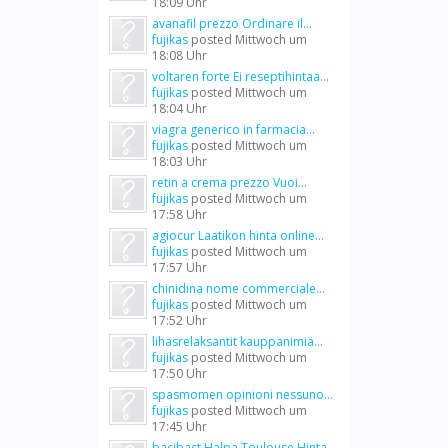
18:09 Uhr
avanafil prezzo Ordinare il...
fujikas
posted
Mittwoch um
18:08 Uhr
voltaren forte Ei reseptihintaa...
fujikas
posted
Mittwoch um
18:04 Uhr
viagra generico in farmacia...
fujikas
posted
Mittwoch um
18:03 Uhr
retin a crema prezzo Vuoi...
fujikas
posted
Mittwoch um
17:58 Uhr
agiocur Laatikon hinta online...
fujikas
posted
Mittwoch um
17:57 Uhr
chinidina nome commerciale...
fujikas
posted
Mittwoch um
17:52 Uhr
lihasrelaksantit kauppanimiä...
fujikas
posted
Mittwoch um
17:50 Uhr
spasmomen opinioni nessuno...
fujikas
posted
Mittwoch um
17:45 Uhr
bacibact Halpa Toulouse Hinta...