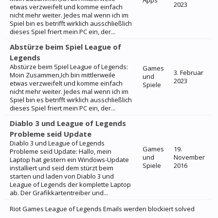
Apps
2023
etwas verzweifelt und komme einfach
nicht mehr weiter. Jedes mal wenn ich im
Spiel bin es betrifft wirklich ausschließlich
dieses Spiel friert mein PC ein, der...
Abstürze beim Spiel League of
Legends
Abstürze beim Spiel League of Legends:
Games
3. Februar
Moin Zusammen,Ich bin mittlerweile
und
2023
etwas verzweifelt und komme einfach
Spiele
nicht mehr weiter. Jedes mal wenn ich im
Spiel bin es betrifft wirklich ausschließlich
dieses Spiel friert mein PC ein, der...
Diablo 3 und League of Legends
Probleme seid Update
Diablo 3 und League of Legends
Games
19.
Probleme seid Update: Hallo, mein
und
November
Laptop hat gestern ein Windows-Update
Spiele
2016
installiert und seid dem stürzt beim
starten und laden von Diablo 3 und
League of Legends der komplette Laptop
ab. Der Grafikkartentreiber und...
Riot Games League of Legends Emails werden blockiert solved