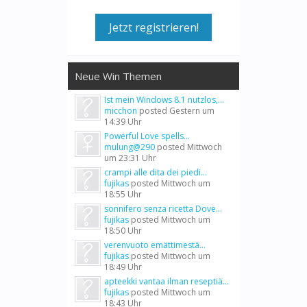
Jetzt registrieren!
Neue Win Themen
Ist mein Windows 8.1 nutzlos,...
micchon
posted
Gestern um
14:39 Uhr
Powerful Love spells...
mulung@290
posted
Mittwoch
um 23:31 Uhr
crampi alle dita dei piedi...
fujikas
posted
Mittwoch um
18:55 Uhr
sonnifero senza ricetta Dove...
fujikas
posted
Mittwoch um
18:50 Uhr
verenvuoto emättimestä...
fujikas
posted
Mittwoch um
18:49 Uhr
apteekki vantaa ilman reseptiä...
fujikas
posted
Mittwoch um
18:43 Uhr