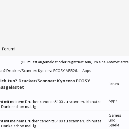
 Forum!
(Du musst angemeldet oder registriert sein, um eine Antwort erste
 tun? Drucker/Scanner: Kyocera ECOSY M5526... - Apps
n ich tun? Drucker/Scanner: Kyocera ECOSY
Forum
ausgelastet
Apps
icht mit meinem Drucker canon ts5100 zu scannen. Ich nutze
 Danke schon mal. lg
Games
und
icht mit meinem Drucker canon ts5100 zu scannen. Ich nutze
Spiele
 Danke schon mal. lg