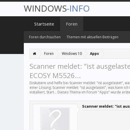
WINDOWS
-INFO
Startseite
Foren
Foren durchsuchen
Themen mit aktuellen Beiträgen
Foren
Windows 10
Apps
Scanner meldet: "ist ausgelast
ECOSY M5526...
Diskutiere und helfe bei Scanner meldet: "ist ausgelastet", 
einer Lösung; Scanner meldet: "ist ausgelastet", was kann 
installiert, Start... Dieses Thema im Forum "
Apps
" wurde erste
Scanner meldet: "ist au