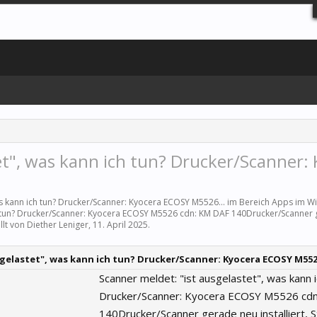
et", was kann ich tun? Drucker/Scanner:
was kann ich tun? Drucker/Scanner: Kyocera ECOSY M5526... im Bereich
Apps
im Wi
ich tun? Drucker/Scanner: Kyocera ECOSY M5526 cdn: KM DAF 140Drucker/Scanner
llt von
Diether Leniger
,
11. April 2025
.
sgelastet", was kann ich tun? Drucker/Scanner: Kyocera ECOSY M5526
Scanner meldet: "ist ausgelastet", was kann i
Drucker/Scanner: Kyocera ECOSY M5526 cd
140Drucker/Scanner gerade neu installiert, S