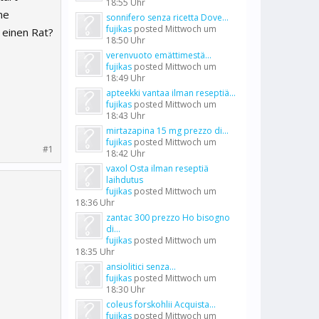
18:55 Uhr
ne
sonnifero senza ricetta Dove...
fujikas
posted
Mittwoch um
 einen Rat?
18:50 Uhr
verenvuoto emättimestä...
fujikas
posted
Mittwoch um
18:49 Uhr
apteekki vantaa ilman reseptiä...
fujikas
posted
Mittwoch um
18:43 Uhr
mirtazapina 15 mg prezzo di...
fujikas
posted
Mittwoch um
#1
18:42 Uhr
vaxol Osta ilman reseptiä
laihdutus
fujikas
posted
Mittwoch um
18:36 Uhr
zantac 300 prezzo Ho bisogno
di...
fujikas
posted
Mittwoch um
18:35 Uhr
ansiolitici senza...
fujikas
posted
Mittwoch um
18:30 Uhr
coleus forskohlii Acquista...
fujikas
posted
Mittwoch um