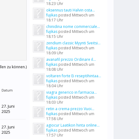
18:23 Uhr
oksennus tauti Halvin osta...
fujikas
posted
Mittwoch um
18:17 Uhr
chinidina nome commerciale...
fujikas
posted
Mittwoch um
18:15 Uhr
zendium classic Myynti Sveitsi...
fujikas
posted
Mittwoch um
18:09 Uhr
avanafil prezzo Ordinare il...
fujikas
posted
Mittwoch um
llen zu können.)
18:08 Uhr
voltaren forte Ei reseptihintaa...
fujikas
posted
Mittwoch um
18:04 Uhr
Datum
viagra generico in farmacia...
fujikas
posted
Mittwoch um
18:03 Uhr
27. Juni
retin a crema prezzo Vuoi...
2025
fujikas
posted
Mittwoch um
17:58 Uhr
agiocur Laatikon hinta online...
27. Juni
fujikas
posted
Mittwoch um
2025
17:57 Uhr