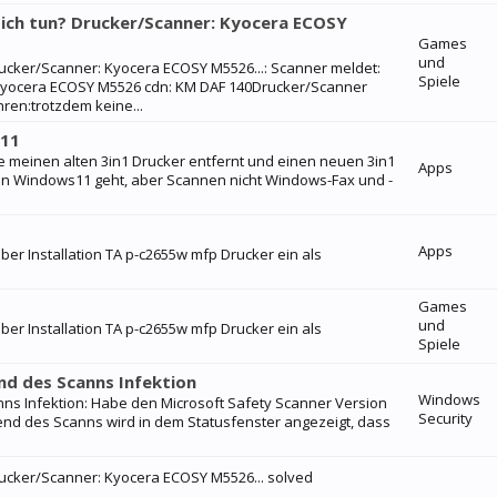
n ich tun? Drucker/Scanner: Kyocera ECOSY
Games
und
Drucker/Scanner: Kyocera ECOSY M5526...: Scanner meldet:
Spiele
: Kyocera ECOSY M5526 cdn: KM DAF 140Drucker/Scanner
ren:trotzdem keine...
s11
e meinen alten 3in1 Drucker entfernt und einen neuen 3in1
Apps
 in Windows11 geht, aber Scannen nicht Windows-Fax und -
Apps
ber Installation TA p-c2655w mfp Drucker ein als
Games
und
ber Installation TA p-c2655w mfp Drucker ein als
Spiele
nd des Scanns Infektion
Windows
ns Infektion: Habe den Microsoft Safety Scanner Version
Security
end des Scanns wird in dem Statusfenster angezeigt, dass
Drucker/Scanner: Kyocera ECOSY M5526... solved