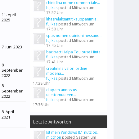
chinidina nome commerciale...
fujikas
posted
Mittwoch um
17:52 Uhr
11. April
lihasrelaksantit kauppanimiä...
2025
fujikas
posted
Mittwoch um
17:50 Uhr
spasmomen opinioni nessuno...
fujikas
posted
Mittwoch um
17:45 Uhr
7. Juni 2023
bacibact Halpa Toulouse Hinta...
fujikas
posted
Mittwoch um
17:41 Uhr
8.
creatinina valori ordine
September
modena...
2022
fujikas
posted
Mittwoch um
17:38 Uhr
8.
diapam annostus
September
unettomuuteen...
2022
fujikas
posted
Mittwoch um
17:36 Uhr
8. April
2021
Letzte Antworten
Ist mein Windows 8.1 nutzlos,...
micchon
posted
Gestern um