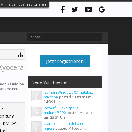
Anmelden oder registrieren
Jetzt registrieren!
 Kyocera
Neue Win Themen
ndows Info bei
 gerade neu
Ist mein Windows 8.1 nutzlos,...
micchon
posted
Gestern um
14:39 Uhr
...
Powerful Love spells...
mulung@290
posted
Mittwoch
ch tun?
um 23:31 Uhr
n: KM DAF
crampi alle dita dei piedi...
fujikas
posted
Mittwoch um
tart