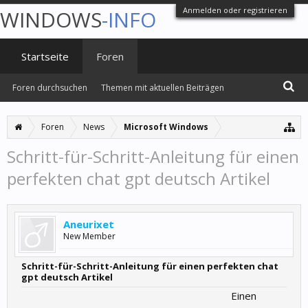
Anmelden oder registrieren
WINDOWS
-INFO
Startseite
Foren
Foren durchsuchen
Themen mit aktuellen Beiträgen
Foren
News
Microsoft Windows
Schritt-für-Schritt-Anleitung für einen
perfekten chat gpt deutsch Artikel
Aneurixet
New Member
Schritt-für-Schritt-Anleitung für einen perfekten chat
gpt deutsch Artikel
Einen