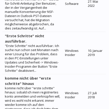
27. Mai
für-Schritt-Anleitung: Der Benutzer,
Software
2022
der in der Vergangenheit die
manuelle Konvertierung der NSF-
Dateien in Outlook-PST-Dateien
versucht hat, hat die Migration
möglicherweise abgebrochen, da
dies zeitaufwändig ist. Auf...
"Erste Schritte" nicht
ausführbar.
"Erste Schritte" nicht ausführbar.: Ich
suche nun schon seit Monaten nach
Windows
10. Januar
einer Lösung für das Problem, dass
Insider
2019
in den PC-Einstellungen unter
Updates und Sicherheit -> Windows-
Insider-Programm der Button "Erste
Schritte" deaktiviert...
komme nicht über "erste
schritte" hinaus
komme nicht über "erste schritte"
hinaus: sobald ich mein registriertes
Windows
27. Juli
konto anmelden und verknüpfen will,
Insider
2018
wird es wohl nicht erkannt. immer
wieder komme ich auf den
startscreen, dass ich doch bitte dem