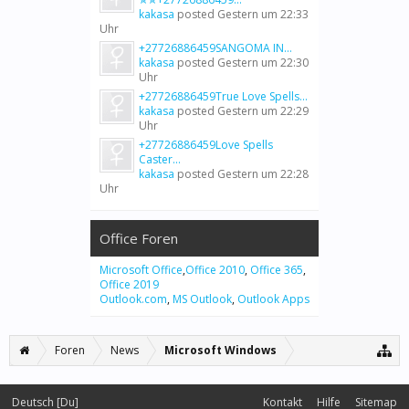
kakasa
posted
Gestern um 22:33
Uhr
+27726886459SANGOMA IN...
kakasa
posted
Gestern um 22:30
Uhr
+27726886459True Love Spells...
kakasa
posted
Gestern um 22:29
Uhr
+27726886459Love Spells
Caster...
kakasa
posted
Gestern um 22:28
Uhr
Office Foren
Microsoft Office
,
Office 2010
,
Office 365
,
Office 2019
Outlook.com
,
MS Outlook
,
Outlook Apps
Foren
News
Microsoft Windows
Deutsch [Du]
Kontakt
Hilfe
Sitemap