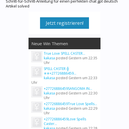
Schritt-für-Schritt-Anleitung für einen perfekten chat gpt deutsch
Artikel solved
Jetzt registrieren!
Neue Win Themen
True Love SPELL CASTER...
kakasa
posted
Gestern um 22:35
Uhr
SPELL CASTER ╬
✯✯+27726886459...
kakasa
posted
Gestern um 22:33
Uhr
+27726886459SANGOMA IN...
kakasa
posted
Gestern um 22:30
Uhr
+27726886459True Love Spells...
kakasa
posted
Gestern um 22:29
Uhr
+27726886459Love Spells
Caster...
kakasa
posted
Gestern um 22:28