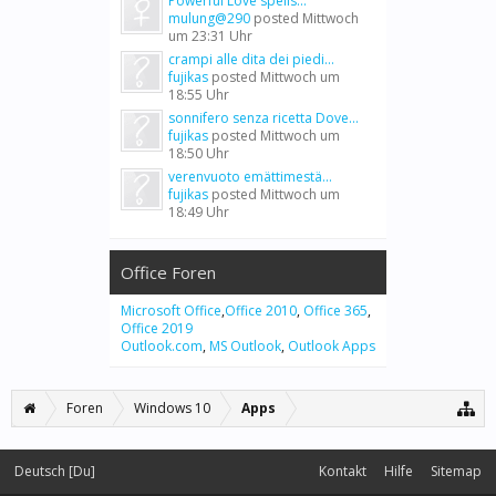
Powerful Love spells...
mulung@290
posted
Mittwoch
um 23:31 Uhr
crampi alle dita dei piedi...
fujikas
posted
Mittwoch um
18:55 Uhr
sonnifero senza ricetta Dove...
fujikas
posted
Mittwoch um
18:50 Uhr
verenvuoto emättimestä...
fujikas
posted
Mittwoch um
18:49 Uhr
Office Foren
Microsoft Office
,
Office 2010
,
Office 365
,
Office 2019
Outlook.com
,
MS Outlook
,
Outlook Apps
Foren
Windows 10
Apps
Deutsch [Du]
Kontakt
Hilfe
Sitemap