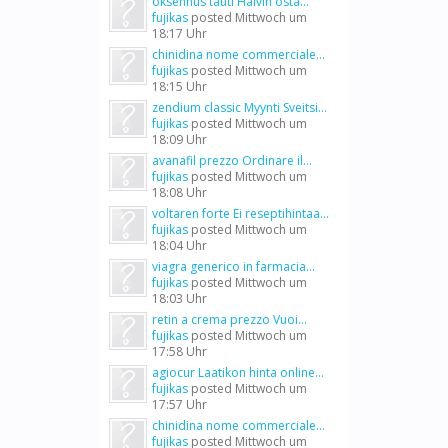
oksennus tauti Halvin osta...
fujikas
posted
Mittwoch um
18:17 Uhr
chinidina nome commerciale...
fujikas
posted
Mittwoch um
18:15 Uhr
zendium classic Myynti Sveitsi...
fujikas
posted
Mittwoch um
18:09 Uhr
avanafil prezzo Ordinare il...
fujikas
posted
Mittwoch um
18:08 Uhr
voltaren forte Ei reseptihintaa...
fujikas
posted
Mittwoch um
18:04 Uhr
viagra generico in farmacia...
fujikas
posted
Mittwoch um
18:03 Uhr
retin a crema prezzo Vuoi...
fujikas
posted
Mittwoch um
17:58 Uhr
agiocur Laatikon hinta online...
fujikas
posted
Mittwoch um
17:57 Uhr
chinidina nome commerciale...
fujikas
posted
Mittwoch um