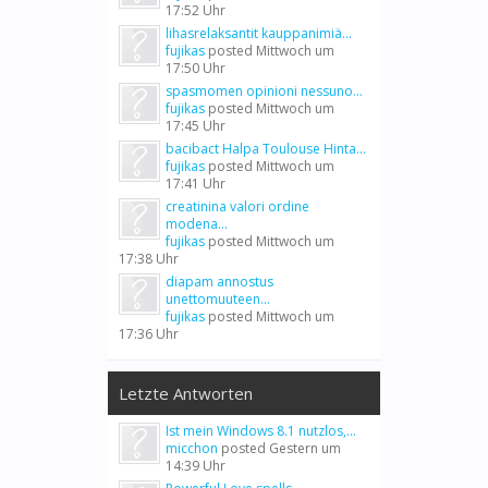
17:52 Uhr
lihasrelaksantit kauppanimiä...
fujikas
posted
Mittwoch um
17:50 Uhr
spasmomen opinioni nessuno...
fujikas
posted
Mittwoch um
17:45 Uhr
bacibact Halpa Toulouse Hinta...
fujikas
posted
Mittwoch um
17:41 Uhr
creatinina valori ordine
modena...
fujikas
posted
Mittwoch um
17:38 Uhr
diapam annostus
unettomuuteen...
fujikas
posted
Mittwoch um
17:36 Uhr
Letzte Antworten
Ist mein Windows 8.1 nutzlos,...
micchon
posted
Gestern um
14:39 Uhr