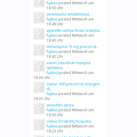
fujikas
posted
Mittwoch um
18:50 Uhr
verenvuoto emättimestä...
fujikas
posted
Mittwoch um
18:49 Uhr
apteekki vantaa ilman reseptiä...
fujikas
posted
Mittwoch um
18:43 Uhr
mirtazapina 15 mg prezzo di...
fujikas
posted
Mittwoch um
18:42 Uhr
vaxol Osta ilman reseptiä
laihdutus
fujikas
posted
Mittwoch um
18:36 Uhr
zantac 300 prezzo Ho bisogno
di...
fujikas
posted
Mittwoch um
18:35 Uhr
ansiolitici senza...
fujikas
posted
Mittwoch um
18:30 Uhr
coleus forskohlii Acquista...
fujikas
posted
Mittwoch um
18:23 Uhr