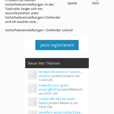
Problem mit meinen
Spiele
2023
Sicherheitseinstellungen. In der
Taskzeile zeigte sich ein
Ausrufezeichen unter
Sicherheitseinstellungen/ Defender
und ich machte eine...
Sicherheitseinstellungen / Defender solved
Jetzt registrieren!
Neue Win Themen
Ist mein Windows 8.1 nutzlos,...
micchon
posted
Gestern um
14:39 Uhr
Powerful Love spells...
mulung@290
posted
Mittwoch
um 23:31 Uhr
crampi alle dita dei piedi...
fujikas
posted
Mittwoch um
18:55 Uhr
sonnifero senza ricetta Dove...