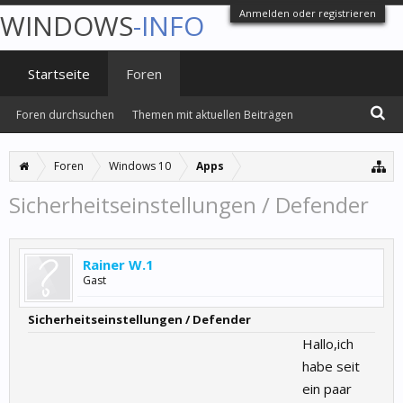
Anmelden oder registrieren
WINDOWS
-INFO
Startseite
Foren
Foren durchsuchen
Themen mit aktuellen Beiträgen
Foren
Windows 10
Apps
Sicherheitseinstellungen / Defender
Rainer W.1
Gast
Sicherheitseinstellungen / Defender
Hallo,ich
habe seit
ein paar