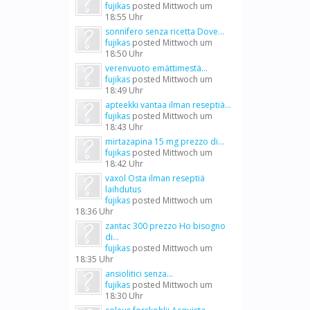
fujikas
posted
Mittwoch um
18:55 Uhr
sonnifero senza ricetta Dove...
fujikas
posted
Mittwoch um
18:50 Uhr
verenvuoto emättimestä...
fujikas
posted
Mittwoch um
18:49 Uhr
apteekki vantaa ilman reseptiä...
fujikas
posted
Mittwoch um
18:43 Uhr
mirtazapina 15 mg prezzo di...
fujikas
posted
Mittwoch um
18:42 Uhr
vaxol Osta ilman reseptiä
laihdutus
fujikas
posted
Mittwoch um
18:36 Uhr
zantac 300 prezzo Ho bisogno
di...
fujikas
posted
Mittwoch um
18:35 Uhr
ansiolitici senza...
fujikas
posted
Mittwoch um
18:30 Uhr