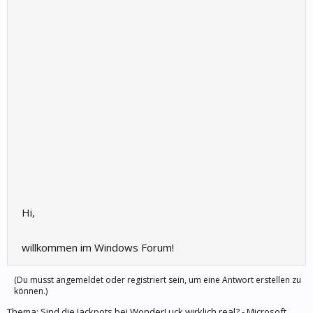
Hi,
willkommen im Windows Forum!
(Du musst angemeldet oder registriert sein, um eine Antwort erstellen zu
können.)
Thema:
Sind die Jackpots bei WonderLuck wirklich real? - Microsoft