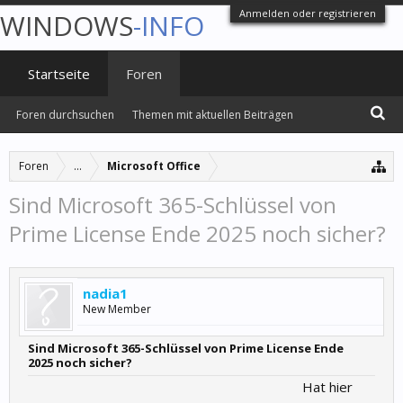
Anmelden oder registrieren
WINDOWS
-INFO
Startseite
Foren
Foren durchsuchen
Themen mit aktuellen Beiträgen
Foren
...
Microsoft Office
Sind Microsoft 365-Schlüssel von
Prime License Ende 2025 noch sicher?
nadia1
New Member
Sind Microsoft 365-Schlüssel von Prime License Ende
2025 noch sicher?
Hat hier