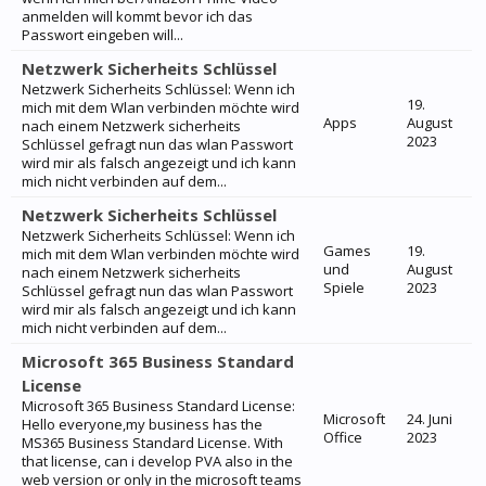
anmelden will kommt bevor ich das
Passwort eingeben will...
Netzwerk Sicherheits Schlüssel
Netzwerk Sicherheits Schlüssel: Wenn ich
19.
mich mit dem Wlan verbinden möchte wird
Apps
August
nach einem Netzwerk sicherheits
2023
Schlüssel gefragt nun das wlan Passwort
wird mir als falsch angezeigt und ich kann
mich nicht verbinden auf dem...
Netzwerk Sicherheits Schlüssel
Netzwerk Sicherheits Schlüssel: Wenn ich
Games
19.
mich mit dem Wlan verbinden möchte wird
und
August
nach einem Netzwerk sicherheits
Spiele
2023
Schlüssel gefragt nun das wlan Passwort
wird mir als falsch angezeigt und ich kann
mich nicht verbinden auf dem...
Microsoft 365 Business Standard
License
Microsoft 365 Business Standard License:
Microsoft
24. Juni
Hello everyone,my business has the
Office
2023
MS365 Business Standard License. With
that license, can i develop PVA also in the
web version or only in the microsoft teams