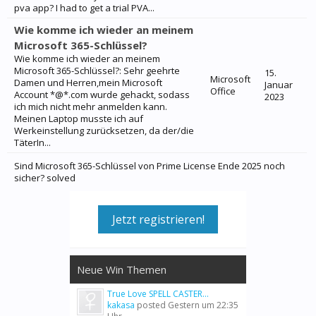
pva app? I had to get a trial PVA...
Wie komme ich wieder an meinem
Microsoft 365-Schlüssel?
Wie komme ich wieder an meinem
Microsoft 365-Schlüssel?: Sehr geehrte
15.
Microsoft
Damen und Herren,mein Microsoft
Januar
Office
Account *@*.com wurde gehackt, sodass
2023
ich mich nicht mehr anmelden kann.
Meinen Laptop musste ich auf
Werkeinstellung zurücksetzen, da der/die
TäterIn...
Sind Microsoft 365-Schlüssel von Prime License Ende 2025 noch
sicher? solved
Jetzt registrieren!
Neue Win Themen
True Love SPELL CASTER...
kakasa
posted
Gestern um 22:35