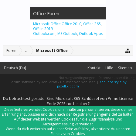
Office Foren
Microsoft Office
,
Office 2010
,
Office 365
,
Office 2019
Outlook.com
,
MS Outlook
,
Outlook Apps
Foren
...
Microsoft Office
Deutsch [Du]
Kontakt
Hilfe
Sitemap
Nutzungsbedingungen
Datenschutzerklärung
Forum software by XenForo
-
Deutsch von xenDach
|
XenForo style by
®
pixelExit.com
Du betrachtest gerade: Sind Microsoft 365-Schlüssel von Prime License
Ende 2025 noch sicher?
Diese Seite verwendet Cookies, um Inhalte zu personalisieren, diese deiner
Erfahrung anzupassen und dich nach der Registrierung angemeldet zu halten.
Auf dieser Website werden Cookies für die Zugriffsanalyse und
Anzeigenmessung verwendet.
Wenn du dich weiterhin auf dieser Seite aufhältst, akzeptierst du unseren
Einsatz von Cookies.