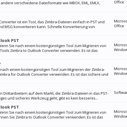
Office
nd andere verschiedene Dateiformate wie MBOX, EML, EMLX,
Microso
Converter ist ein Tool, das Zimbra-Dateien einfach in PST und
Office
nd MSG konvertieren kann. Schnelle Konvertierung von
tlook PST
Microso
: Wenn Sie nach einem kostengünstigen Tool zum Migrieren von
Windo
Tools Zimbra to Outlook Converter verwenden. Es ist das
T
Microso
e nach einem kostengünstigen Tool zum Migrieren der Zimbra-
Windo
imbra for Outlook Converter verwenden. Es ist das sichere und
Softwa
von Drittanbietern auf dem Markt, die Zimbra-Dateien in das PST-
ges und sicheres Werkzeug geht, gibt es kein besseres...
tlook PST
Microso
: Wenn Sie nach einem kostengünstigen Tool zum Migrieren von
Windo
nen Sie Zimbra to Outlook Converter verwenden. Es ist das