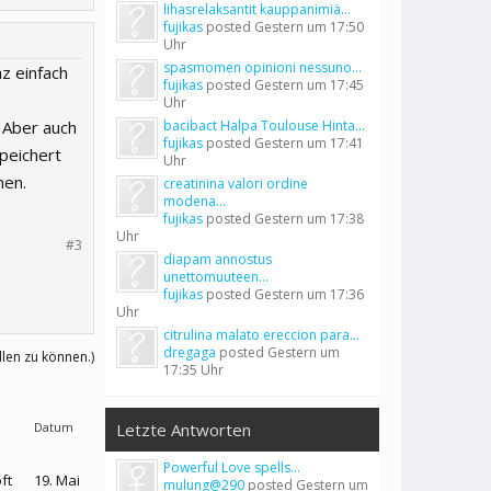
lihasrelaksantit kauppanimiä...
fujikas
posted
Gestern um 17:50
Uhr
spasmomen opinioni nessuno...
z einfach
fujikas
posted
Gestern um 17:45
Uhr
. Aber auch
bacibact Halpa Toulouse Hinta...
fujikas
posted
Gestern um 17:41
peichert
Uhr
nen.
creatinina valori ordine
modena...
fujikas
posted
Gestern um 17:38
Uhr
#3
diapam annostus
unettomuuteen...
fujikas
posted
Gestern um 17:36
Uhr
citrulina malato ereccion para...
dregaga
posted
Gestern um
llen zu können.)
17:35 Uhr
Datum
Letzte Antworten
Powerful Love spells...
ft
19. Mai
mulung@290
posted
Gestern um