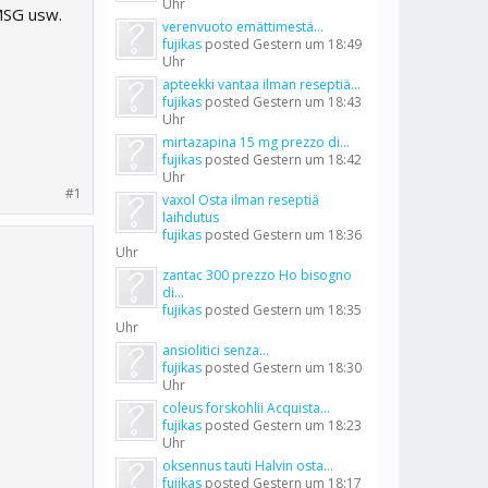
Uhr
MSG usw.
verenvuoto emättimestä...
fujikas
posted
Gestern um 18:49
Uhr
apteekki vantaa ilman reseptiä...
fujikas
posted
Gestern um 18:43
Uhr
mirtazapina 15 mg prezzo di...
fujikas
posted
Gestern um 18:42
Uhr
#1
vaxol Osta ilman reseptiä
laihdutus
fujikas
posted
Gestern um 18:36
Uhr
zantac 300 prezzo Ho bisogno
di...
fujikas
posted
Gestern um 18:35
Uhr
ansiolitici senza...
fujikas
posted
Gestern um 18:30
Uhr
coleus forskohlii Acquista...
fujikas
posted
Gestern um 18:23
Uhr
oksennus tauti Halvin osta...
fujikas
posted
Gestern um 18:17