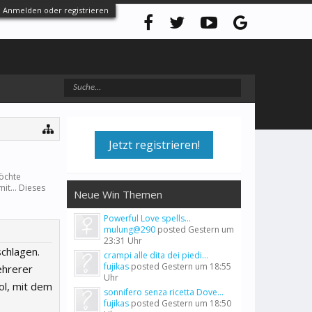
Anmelden oder registrieren
Jetzt registrieren!
möchte
it... Dieses
Neue Win Themen
Powerful Love spells...
mulung@290
posted
Gestern um
23:31 Uhr
chlagen.
crampi alle dita dei piedi...
fujikas
posted
Gestern um 18:55
ehrerer
Uhr
ol, mit dem
sonnifero senza ricetta Dove...
fujikas
posted
Gestern um 18:50