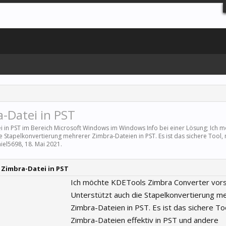
a-Datei in PST
i in PST im Bereich
Microsoft Windows
im Windows Info bei einer Lösung; Ich 
Stapelkonvertierung mehrerer Zimbra-Dateien in PST. Es ist das sichere Tool, m
iel5698
,
18. Mai 2021
.
 Zimbra-Datei in PST
Ich möchte KDETools Zimbra Converter vors
Unterstützt auch die Stapelkonvertierung m
Zimbra-Dateien in PST. Es ist das sichere To
Zimbra-Dateien effektiv in PST und andere