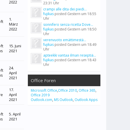
2022
23:31 Uhr
crampi alle dita dei piedi...
fujikas
posted
Gestern um 18:55
Uhr
1.
ft
März
sonnifero senza ricetta Dove...
2022
fujikas
posted
Gestern um 18:50
Uhr
verenvuoto emättimestä...
fujikas
posted
Gestern um 18:49
ft
15. Juni
Uhr
ws
2021
apteekki vantaa ilman reseptiä...
fujikas
posted
Gestern um 18:43
Uhr
24.
ft
April
ws
2021
Office Foren
17.
Microsoft Office
,
Office 2010
,
Office 365
,
re
April
Office 2019
2021
Outlook.com
,
MS Outlook
,
Outlook Apps
ft
5. April
ws
2021