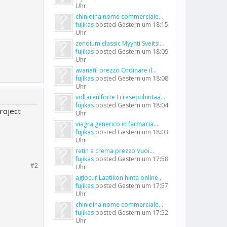
Uhr
chinidina nome commerciale...
fujikas
posted
Gestern um 18:15
Uhr
zendium classic Myynti Sveitsi...
fujikas
posted
Gestern um 18:09
Uhr
avanafil prezzo Ordinare il...
fujikas
posted
Gestern um 18:08
Uhr
voltaren forte Ei reseptihintaa...
fujikas
posted
Gestern um 18:04
roject
Uhr
viagra generico in farmacia...
fujikas
posted
Gestern um 18:03
Uhr
retin a crema prezzo Vuoi...
fujikas
posted
Gestern um 17:58
#2
Uhr
agiocur Laatikon hinta online...
fujikas
posted
Gestern um 17:57
Uhr
chinidina nome commerciale...
fujikas
posted
Gestern um 17:52
Uhr