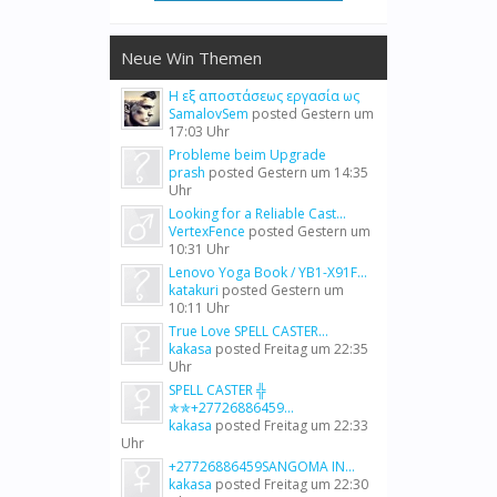
Neue Win Themen
Η εξ αποστάσεως εργασία ως
SamalovSem
posted
Gestern um
17:03 Uhr
Probleme beim Upgrade
prash
posted
Gestern um 14:35
Uhr
Looking for a Reliable Cast...
VertexFence
posted
Gestern um
10:31 Uhr
Lenovo Yoga Book / YB1-X91F...
katakuri
posted
Gestern um
10:11 Uhr
True Love SPELL CASTER...
kakasa
posted
Freitag um 22:35
Uhr
SPELL CASTER ╬
✯✯+27726886459...
kakasa
posted
Freitag um 22:33
Uhr
+27726886459SANGOMA IN...
kakasa
posted
Freitag um 22:30