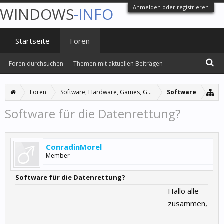
Anmelden oder registrieren
WINDOWS
-INFO
Startseite
Foren
Foren durchsuchen
Themen mit aktuellen Beiträgen
Foren
Software, Hardware, Games, Grafiken
Software
Software für die Datenrettung?
ConradinMorel
Member
Software für die Datenrettung?
Hallo alle
zusammen,