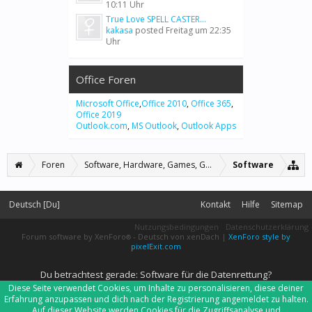
10:11 Uhr
True Love SPELL CASTER...
kakasa
posted
Freitag um 22:35
Uhr
Office Foren
Microsoft Office
,
Office 2010
,
Office 365
,
Office 2019
Outlook.com
,
MS Outlook
,
Outlook Apps
Foren
Software, Hardware, Games, Grafiken
Software
Deutsch [Du]
Kontakt
Hilfe
Sitemap
Nutzungsbedingungen
Datenschutzerklärung
Forum software by XenForo
-
Deutsch von xenDach
|
XenForo style by
®
pixelExit.com
Du betrachtest gerade: Software für die Datenrettung?
Diese Seite verwendet Cookies, um Inhalte zu personalisieren, diese deiner
Erfahrung anzupassen und dich nach der Registrierung angemeldet zu halten.
Auf dieser Website werden Cookies für die Zugriffsanalyse und