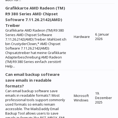
Grafikkarte AMD Radeon (TM)
R9 380 Series AMD Chipset
Software 7.11.26.2142(AMD)
Treiber
Grafikkarte AMD Radeon (TM) R9 380
6. Januar
Series AMD Chipset Software
Hardware
2026
7.11.26.2142(AMD) Treiber: Mahlzeit ich
bin CrustyderClown,* AMD Chipset
Software 7.11.26.2142(AMD)
Chipsatztreiber hat meine Grafikkarte
Adapterbeschreibung AMD Radeon
(TM) R9 380 Series einfach zerstört!
Help...
Can email backup software
save emails in readable
formats?
Can email backup software save
19.
emails in readable formats?: Most
Microsoft
Dezember
professional tools support commonly
Windows
2025
used formats so emails remain
accessible. The MailsDaddy Email
Backup Tool allows users to save
emails in formats like PST, MBOX, EML,