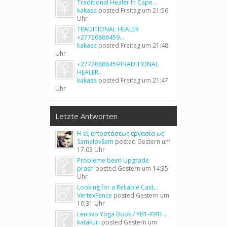
Traditional Healer In Cape...
kakasa
posted
Freitag um 21:56
Uhr
TRADITIONAL HEALER
+27726886459...
kakasa
posted
Freitag um 21:48
Uhr
+27726886459TRADITIONAL
HEALER...
kakasa
posted
Freitag um 21:47
Uhr
Letzte Antworten
Η εξ αποστάσεως εργασία ως
SamalovSem
posted
Gestern um
17:03 Uhr
Probleme beim Upgrade
prash
posted
Gestern um 14:35
Uhr
Looking for a Reliable Cast...
VertexFence
posted
Gestern um
10:31 Uhr
Lenovo Yoga Book / YB1-X91F...
katakuri
posted
Gestern um