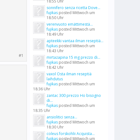
18:55 Uhr
sonnifero senza ricetta Dove...
fujikas
posted
Mittwoch um
18:50 Uhr
verenvuoto emättimestä...
fujikas
posted
Mittwoch um
18:49 Uhr
apteekki vantaa ilman reseptiä...
fujikas
posted
Mittwoch um
18:43 Uhr
#1
mirtazapina 15 mg prezzo di...
fujikas
posted
Mittwoch um
18:42 Uhr
vaxol Osta ilman reseptiä
laihdutus
fujikas
posted
Mittwoch um
18:36 Uhr
zantac 300 prezzo Ho bisogno
di...
fujikas
posted
Mittwoch um
18:35 Uhr
ansiolitici senza...
fujikas
posted
Mittwoch um
18:30 Uhr
coleus forskohlii Acquista...
fujikas
posted
Mittwoch um