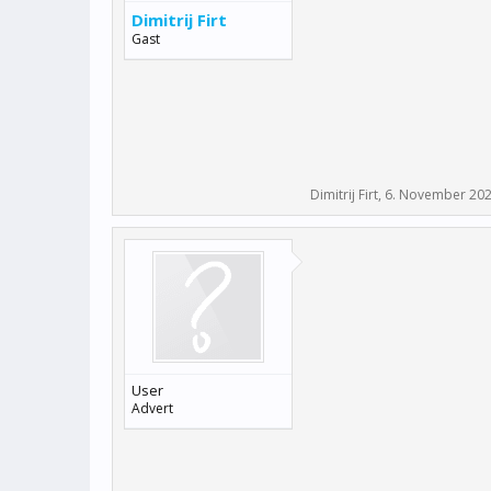
Dimitrij Firt
Gast
Dimitrij Firt
,
6. November 20
User
Advert