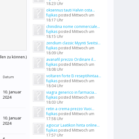
18:23 Uhr
oksennus tauti Halvin osta...
fujikas
posted
Mittwoch um
18:17 Uhr
chinidina nome commerciale...
fujikas
posted
Mittwoch um
18:15 Uhr
zendium classic Myynti Sveitsi...
fujikas
posted
Mittwoch um
18:09 Uhr
llen zu können.)
avanafil prezzo Ordinare il...
fujikas
posted
Mittwoch um
18:08 Uhr
voltaren forte Ei reseptihintaa...
Datum
fujikas
posted
Mittwoch um
18:04 Uhr
10. Januar
viagra generico in farmacia...
2024
fujikas
posted
Mittwoch um
18:03 Uhr
retin a crema prezzo Vuoi...
fujikas
posted
Mittwoch um
10. Januar
17:58 Uhr
2024
agiocur Laatikon hinta online...
fujikas
posted
Mittwoch um
17:57 Uhr
6.