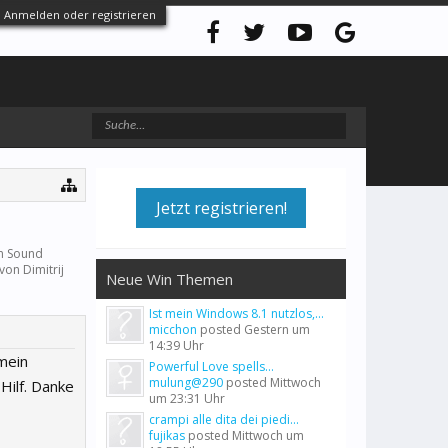
Anmelden oder registrieren
Jetzt registrieren!
in Sound
t von
Dimitrij
Neue Win Themen
Ist mein Windows 8.1 nutzlos,...
micchon
posted
Gestern um
14:39 Uhr
mein
Powerful Love spells...
mulung@290
posted
Mittwoch
Hilf. Danke
um 23:31 Uhr
crampi alle dita dei piedi...
fujikas
posted
Mittwoch um