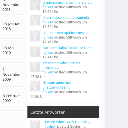
chinidina nome commerciale...
November
fujikas
posted
Mittwoch um
2023
17:52 Uhr
lihasrelaksantit kauppanimiä...
fujikas
posted
Mittwoch um
18. Januar
17:50 Uhr
2018
spasmomen opinioni nessuno...
fujikas
posted
Mittwoch um
17:45 Uhr
18. Mai
bacibact Halpa Toulouse Hinta...
2010
fujikas
posted
Mittwoch um
17:41 Uhr
creatinina valori ordine
modena...
2.
fujikas
posted
Mittwoch um
November
17:38 Uhr
2009
diapam annostus
unettomuuteen...
fujikas
posted
Mittwoch um
8. Februar
17:36 Uhr
2009
Letzte Antworten
Ist mein Windows 8.1 nutzlos,...
micchon
posted
Gestern um