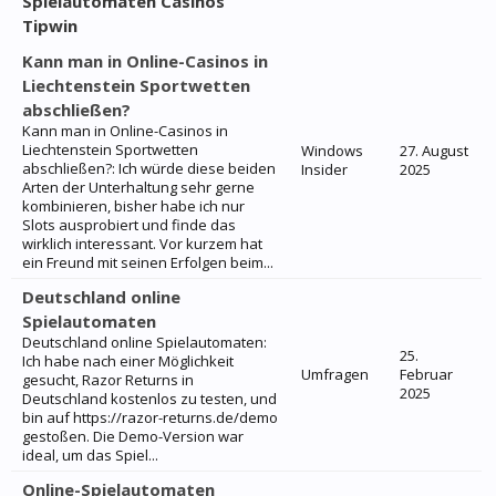
Spielautomaten Casinos
Tipwin
Kann man in Online-Casinos in
Liechtenstein Sportwetten
abschließen?
Kann man in Online-Casinos in
Liechtenstein Sportwetten
Windows
27. August
abschließen?: Ich würde diese beiden
Insider
2025
Arten der Unterhaltung sehr gerne
kombinieren, bisher habe ich nur
Slots ausprobiert und finde das
wirklich interessant. Vor kurzem hat
ein Freund mit seinen Erfolgen beim...
Deutschland online
Spielautomaten
Deutschland online Spielautomaten:
25.
Ich habe nach einer Möglichkeit
Umfragen
Februar
gesucht, Razor Returns in
2025
Deutschland kostenlos zu testen, und
bin auf https://razor-returns.de/demo
gestoßen. Die Demo-Version war
ideal, um das Spiel...
Online-Spielautomaten