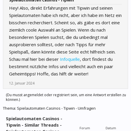
Spielautomaten Casinos - Tipwin
Hey! Also, direkt Erfahrungen mit Tipwin und seinen
Spielautomaten habe ich nicht, aber ich habe im Netz ein
bisschen recherchiert. Scheint so, als gäbe es dort eine
ziemlich coole Auswahl an Spielen. Wenn du nach
besonderen Spielen suchst, die du unbedingt mal
ausprobieren solltest, oder nach Tipps für mehr
Spielspaß, dann könnte diese Seite echt hilfreich sein.
Schau mal hier bei dieser
Infoquelle
, dort findest du
bestimmt nützliche Infos und vielleicht auch ein paar
Geheimtipps! Hoffe, das hilft dir weiter!
12. Januar 2024
(Du musst angemeldet oder registriert sein, um eine Antwort erstellen zu
können.)
Thema:
Spielautomaten Casinos - Tipwin - Umfragen
Spielautomaten Casinos -
Tipwin - Similar Threads -
Forum
Datum