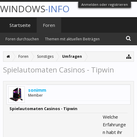
Anmelden oder registrieren
WINDOWS
-INFO
Startseite
Foren
Foren durchsuchen
Themen mit aktuellen Beiträgen
Foren
Sonstiges
Umfragen
Spielautomaten Casinos - Tipwin
sonimm
Member
Spielautomaten Casinos - Tipwin
Welche
Erfahrunge
n habt ihr