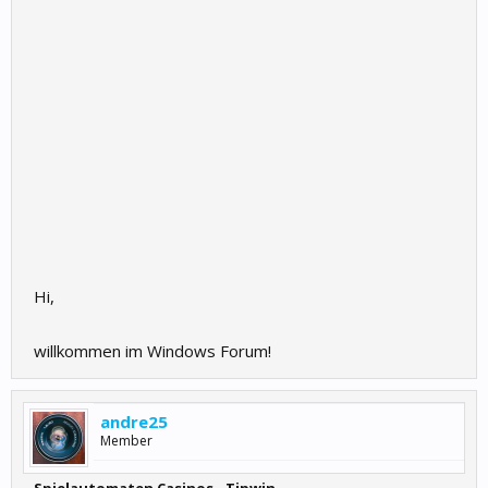
Hi,
willkommen im Windows Forum!
andre25
Member