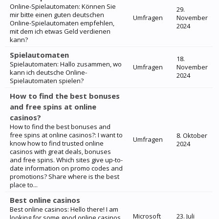
Online-Spielautomaten: Können Sie
29.
mir bitte einen guten deutschen
Umfragen
November
Online-Spielautomaten empfehlen,
2024
mit dem ich etwas Geld verdienen
kann?
Spielautomaten
18.
Spielautomaten: Hallo zusammen, wo
Umfragen
November
kann ich deutsche Online-
2024
Spielautomaten spielen?
How to find the best bonuses
and free spins at online
casinos?
How to find the best bonuses and
free spins at online casinos?: I want to
8. Oktober
Umfragen
know how to find trusted online
2024
casinos with great deals, bonuses
and free spins. Which sites give up-to-
date information on promo codes and
promotions? Share where is the best
place to...
Best online casinos
Best online casinos: Hello there! I am
Microsoft
23. Juli
looking for some good online casinos