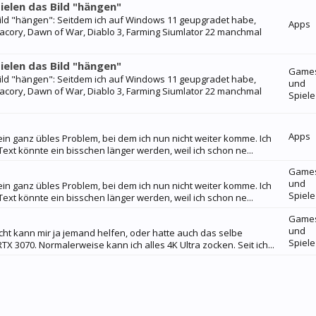
ielen das Bild "hängen"
Bild "hängen": Seitdem ich auf Windows 11 geupgradet habe,
Apps
isfacory, Dawn of War, Diablo 3, Farming Siumlator 22 manchmal
ielen das Bild "hängen"
Game
Bild "hängen": Seitdem ich auf Windows 11 geupgradet habe,
und
isfacory, Dawn of War, Diablo 3, Farming Siumlator 22 manchmal
Spiele
Apps
 ein ganz übles Problem, bei dem ich nun nicht weiter komme. Ich
Text könnte ein bisschen länger werden, weil ich schon ne...
Game
und
 ein ganz übles Problem, bei dem ich nun nicht weiter komme. Ich
Spiele
Text könnte ein bisschen länger werden, weil ich schon ne...
Game
und
cht kann mir ja jemand helfen, oder hatte auch das selbe
Spiele
 3070. Normalerweise kann ich alles 4K Ultra zocken. Seit ich...