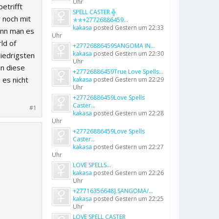
Uhr
betrifft
SPELL CASTER ╬
 noch mit
✯✯+27726886459...
kakasa
posted
Gestern um 22:33
wenn man es
Uhr
ld of
+27726886459SANGOMA IN...
kakasa
posted
Gestern um 22:30
niedrigsten
Uhr
en diese
+27726886459True Love Spells...
 es nicht
kakasa
posted
Gestern um 22:29
Uhr
+27726886459Love Spells
Caster...
#1
kakasa
posted
Gestern um 22:28
Uhr
+27726886459Love Spells
Caster...
kakasa
posted
Gestern um 22:27
Uhr
LOVE SPELLS...
kakasa
posted
Gestern um 22:26
Uhr
+27716356648].SANGOMA/...
kakasa
posted
Gestern um 22:25
Uhr
LOVE SPELL CASTER