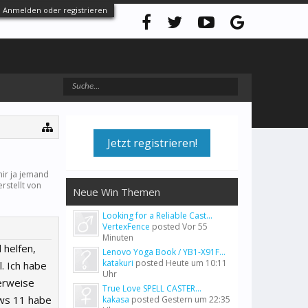
Anmelden oder registrieren
Jetzt registrieren!
mir ja jemand
rstellt von
Neue Win Themen
Looking for a Reliable Cast...
VertexFence
posted
Vor 55
Minuten
 helfen,
Lenovo Yoga Book / YB1-X91F...
katakuri
posted
Heute um 10:11
. Ich habe
Uhr
erweise
True Love SPELL CASTER...
ows 11 habe
kakasa
posted
Gestern um 22:35