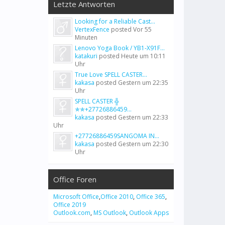
Letzte Antworten
Looking for a Reliable Cast...
VertexFence
posted
Vor 55
Minuten
Lenovo Yoga Book / YB1-X91F...
katakuri
posted
Heute um 10:11
Uhr
True Love SPELL CASTER...
kakasa
posted
Gestern um 22:35
Uhr
SPELL CASTER ╬
✯✯+27726886459...
kakasa
posted
Gestern um 22:33
Uhr
+27726886459SANGOMA IN...
kakasa
posted
Gestern um 22:30
Uhr
Office Foren
Microsoft Office
,
Office 2010
,
Office 365
,
Office 2019
Outlook.com
,
MS Outlook
,
Outlook Apps