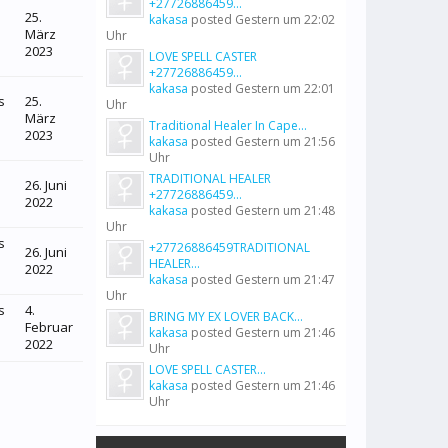
+27726886459...
25.
kakasa
posted
Gestern um 22:02
März
Uhr
2023
LOVE SPELL CASTER
+27726886459...
kakasa
posted
Gestern um 22:01
s
25.
Uhr
März
Traditional Healer In Cape...
2023
kakasa
posted
Gestern um 21:56
Uhr
TRADITIONAL HEALER
26. Juni
+27726886459...
2022
kakasa
posted
Gestern um 21:48
Uhr
s
+27726886459TRADITIONAL
26. Juni
HEALER...
2022
kakasa
posted
Gestern um 21:47
Uhr
s
4.
BRING MY EX LOVER BACK...
Februar
kakasa
posted
Gestern um 21:46
2022
Uhr
LOVE SPELL CASTER...
kakasa
posted
Gestern um 21:46
Uhr