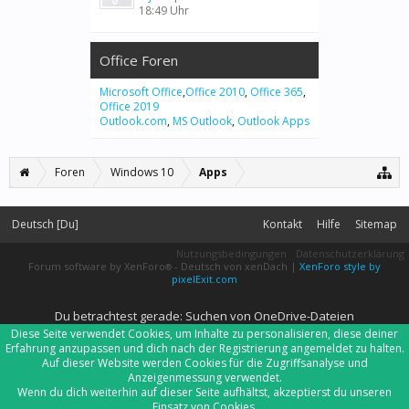
18:49 Uhr
Office Foren
Microsoft Office
,
Office 2010
,
Office 365
,
Office 2019
Outlook.com
,
MS Outlook
,
Outlook Apps
Foren
Windows 10
Apps
Deutsch [Du]
Kontakt
Hilfe
Sitemap
Nutzungsbedingungen
Datenschutzerklärung
Forum software by XenForo
-
Deutsch von xenDach
|
XenForo style by
®
pixelExit.com
Du betrachtest gerade: Suchen von OneDrive-Dateien
Diese Seite verwendet Cookies, um Inhalte zu personalisieren, diese deiner
Erfahrung anzupassen und dich nach der Registrierung angemeldet zu halten.
Auf dieser Website werden Cookies für die Zugriffsanalyse und
Anzeigenmessung verwendet.
Wenn du dich weiterhin auf dieser Seite aufhältst, akzeptierst du unseren
Einsatz von Cookies.