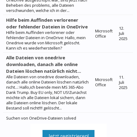
OneDrive ausgeschöpft war, sind jetzt nach
Beheben des problems, alle Dateien
verschwunden, welche ich in der...
Hilfe beim Auffinden verlorener
oder fehlender Dateien in OneDrive
12.
Microsoft
Hilfe beim Auffinden verlorener oder
Juli
Office
fehlender Dateien in OneDrive: Hallo, mein
2025
Onedrive wurde von Microsoft gelöscht.
Kann ich es wiederherstellen?
Alle Dateien von onedrive
downloaden, danach alle online
Dateien löschen natürlich nicht...
Alle Dateien von onedrive downloaden,
11.
Microsoft
danach alle online Dateien löschen natürlich
Juli
Office
nicht...: Hallo,ich beende mein MS 365-Abo
2025
Dank Trump. Buy EU only, NOT US!Zunächst
möchte ich alle Dateien lokal sichern, dann
alle Dateien online löschen. Der lokale
Bestand soll nicht!!!! gelöscht...
Suchen von OneDrive-Dateien solved
Jetzt registrieren!