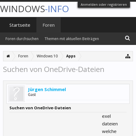
Anmelden oder registrieren
WINDOWS
-INFO
Startseite
Foren
Foren durchsuchen
Themen mit aktuellen Beiträgen
Foren
Windows 10
Apps
Suchen von OneDrive-Dateien
Jürgen Schimmel
Gast
Suchen von OneDrive-Dateien
exel
dateien
welche