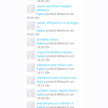
18:42 Uhr
vaxol Osta ilman reseptiä
laihdutus
fujikas
posted
Mittwoch um
18:36 Uhr
zantac 300 prezzo Ho bisogno
di...
fujikas
posted
Mittwoch um
18:35 Uhr
ansiolitici senza...
fujikas
posted
Mittwoch um
18:30 Uhr
coleus forskohlii Acquista...
fujikas
posted
Mittwoch um
18:23 Uhr
oksennus tauti Halvin osta...
fujikas
posted
Mittwoch um
18:17 Uhr
chinidina nome commerciale...
fujikas
posted
Mittwoch um
18:15 Uhr
zendium classic Myynti Sveitsi...
fujikas
posted
Mittwoch um
18:09 Uhr
avanafil prezzo Ordinare il...
fujikas
posted
Mittwoch um