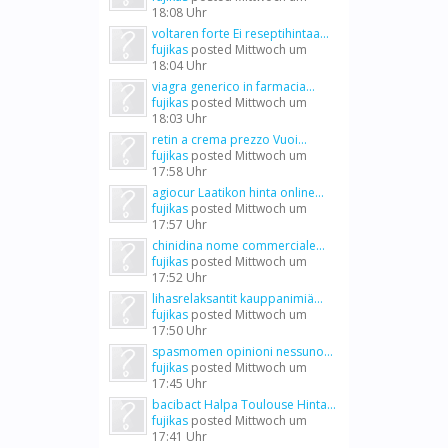
18:08 Uhr
voltaren forte Ei reseptihintaa...
fujikas
posted
Mittwoch um
18:04 Uhr
viagra generico in farmacia...
fujikas
posted
Mittwoch um
18:03 Uhr
retin a crema prezzo Vuoi...
fujikas
posted
Mittwoch um
17:58 Uhr
agiocur Laatikon hinta online...
fujikas
posted
Mittwoch um
17:57 Uhr
chinidina nome commerciale...
fujikas
posted
Mittwoch um
17:52 Uhr
lihasrelaksantit kauppanimiä...
fujikas
posted
Mittwoch um
17:50 Uhr
spasmomen opinioni nessuno...
fujikas
posted
Mittwoch um
17:45 Uhr
bacibact Halpa Toulouse Hinta...
fujikas
posted
Mittwoch um
17:41 Uhr