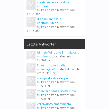
creatinina valori ordine
modena...
fujikas
posted
Mittwoch um
17:38 Uhr
diapam annostus
unettomuuteen...
fujikas
posted
Mittwoch um
17:36 Uhr
Letzte Antworten
Ist mein Windows 8.1 nutzlos,...
micchon
posted
Gestern um
14:39 Uhr
Powerful Love spells...
mulung@290
posted
Mittwoch
um 23:31 Uhr
crampi alle dita dei piedi...
fujikas
posted
Mittwoch um
18:55 Uhr
sonnifero senza ricetta Dove...
fujikas
posted
Mittwoch um
18:50 Uhr
verenvuoto emättimestä...
fujikas
posted
Mittwoch um