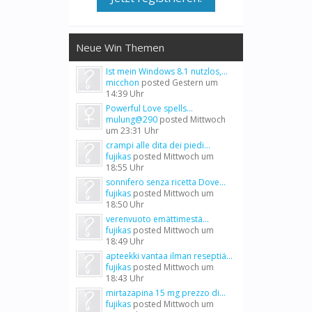
Neue Win Themen
Ist mein Windows 8.1 nutzlos,...
micchon
posted
Gestern um
14:39 Uhr
Powerful Love spells...
mulung@290
posted
Mittwoch
um 23:31 Uhr
crampi alle dita dei piedi...
fujikas
posted
Mittwoch um
18:55 Uhr
sonnifero senza ricetta Dove...
fujikas
posted
Mittwoch um
18:50 Uhr
verenvuoto emättimestä...
fujikas
posted
Mittwoch um
18:49 Uhr
apteekki vantaa ilman reseptiä...
fujikas
posted
Mittwoch um
18:43 Uhr
mirtazapina 15 mg prezzo di...
fujikas
posted
Mittwoch um