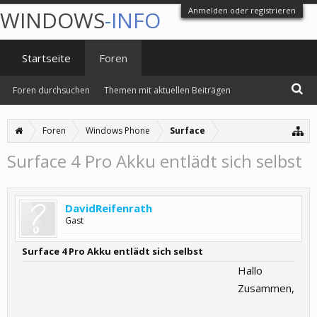
Anmelden oder registrieren
WINDOWS
-INFO
Startseite
Foren
Foren durchsuchen
Themen mit aktuellen Beiträgen
Foren
Windows Phone
Surface
Surface 4 Pro Akku entlädt sich selbst
DavidReifenrath
Gast
Surface 4 Pro Akku entlädt sich selbst
Hallo
Zusammen,