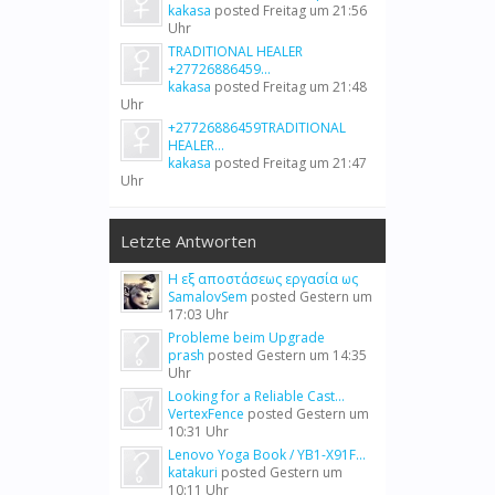
kakasa
posted
Freitag um 21:56
Uhr
TRADITIONAL HEALER
+27726886459...
kakasa
posted
Freitag um 21:48
Uhr
+27726886459TRADITIONAL
HEALER...
kakasa
posted
Freitag um 21:47
Uhr
Letzte Antworten
Η εξ αποστάσεως εργασία ως
SamalovSem
posted
Gestern um
17:03 Uhr
Probleme beim Upgrade
prash
posted
Gestern um 14:35
Uhr
Looking for a Reliable Cast...
VertexFence
posted
Gestern um
10:31 Uhr
Lenovo Yoga Book / YB1-X91F...
katakuri
posted
Gestern um
10:11 Uhr