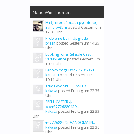
Neue Win Themen
Η εξ αποστάσεως εργασία ως
SamalovSem
posted
Gestern um
17:03 Uhr
Probleme beim Upgrade
prash
posted
Gestern um 14:35
Uhr
Looking for a Reliable Cast...
VertexFence
posted
Gestern um
10:31 Uhr
Lenovo Yoga Book / YB1-X91F...
katakuri
posted
Gestern um
10:11 Uhr
True Love SPELL CASTER...
kakasa
posted
Freitag um 22:35
Uhr
SPELL CASTER ╬
✯✯+27726886459...
kakasa
posted
Freitag um 22:33
Uhr
+27726886459SANGOMA IN...
kakasa
posted
Freitag um 22:30
Uhr