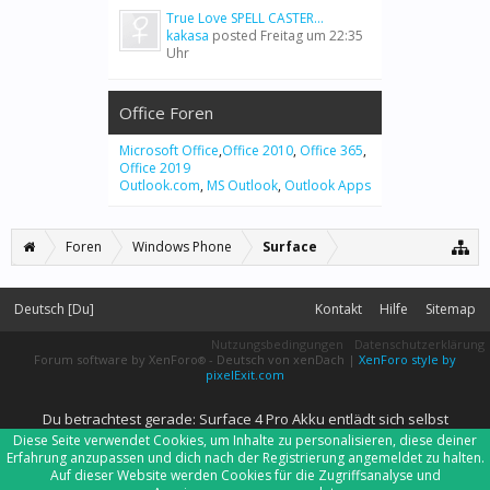
True Love SPELL CASTER...
kakasa
posted
Freitag um 22:35
Uhr
Office Foren
Microsoft Office
,
Office 2010
,
Office 365
,
Office 2019
Outlook.com
,
MS Outlook
,
Outlook Apps
Foren
Windows Phone
Surface
Deutsch [Du]
Kontakt
Hilfe
Sitemap
Nutzungsbedingungen
Datenschutzerklärung
Forum software by XenForo
-
Deutsch von xenDach
|
XenForo style by
®
pixelExit.com
Du betrachtest gerade: Surface 4 Pro Akku entlädt sich selbst
Diese Seite verwendet Cookies, um Inhalte zu personalisieren, diese deiner
Erfahrung anzupassen und dich nach der Registrierung angemeldet zu halten.
Auf dieser Website werden Cookies für die Zugriffsanalyse und