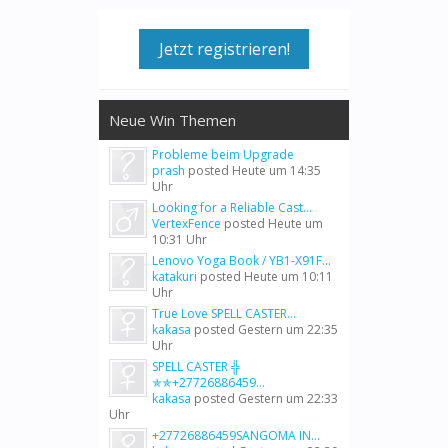
Jetzt registrieren!
Neue Win Themen
Probleme beim Upgrade
prash
posted
Heute um 14:35
Uhr
Looking for a Reliable Cast...
VertexFence
posted
Heute um
10:31 Uhr
Lenovo Yoga Book / YB1-X91F...
katakuri
posted
Heute um 10:11
Uhr
True Love SPELL CASTER...
kakasa
posted
Gestern um 22:35
Uhr
SPELL CASTER ╬
✯✯+27726886459...
kakasa
posted
Gestern um 22:33
Uhr
+27726886459SANGOMA IN...