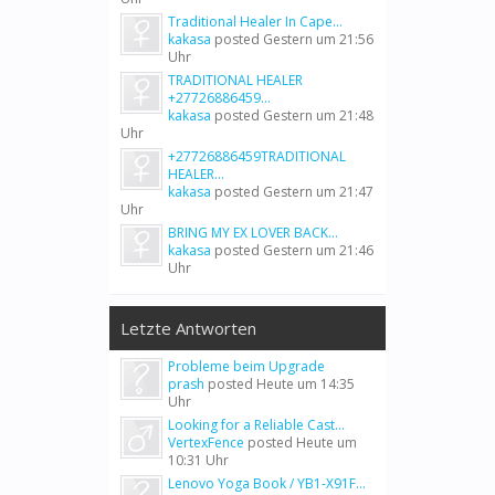
Traditional Healer In Cape...
kakasa
posted
Gestern um 21:56
Uhr
TRADITIONAL HEALER
+27726886459...
kakasa
posted
Gestern um 21:48
Uhr
+27726886459TRADITIONAL
HEALER...
kakasa
posted
Gestern um 21:47
Uhr
BRING MY EX LOVER BACK...
kakasa
posted
Gestern um 21:46
Uhr
Letzte Antworten
Probleme beim Upgrade
prash
posted
Heute um 14:35
Uhr
Looking for a Reliable Cast...
VertexFence
posted
Heute um
10:31 Uhr
Lenovo Yoga Book / YB1-X91F...