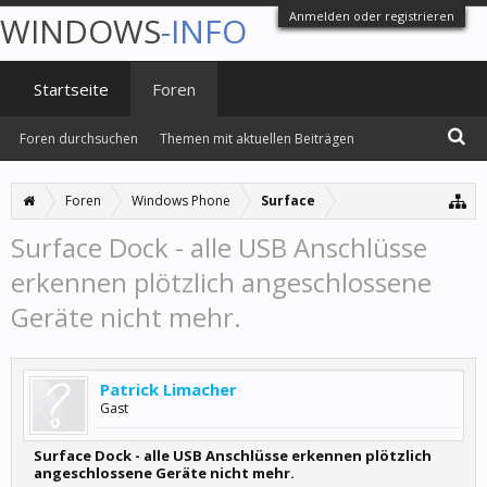
Anmelden oder registrieren
WINDOWS
-INFO
Startseite
Foren
Foren durchsuchen
Themen mit aktuellen Beiträgen
Foren
Windows Phone
Surface
Surface Dock - alle USB Anschlüsse
erkennen plötzlich angeschlossene
Geräte nicht mehr.
Patrick Limacher
Gast
Surface Dock - alle USB Anschlüsse erkennen plötzlich
angeschlossene Geräte nicht mehr.