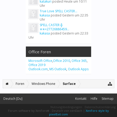
katakuri
posted
Heute um 10:11
Uhr
True Love SPELL CASTER...
kakasa
posted
Gestern um 22:35
Uhr
SPELL CASTER ╬
✯✯+27726886459...
kakasa
posted
Gestern um 22:33
Uhr
Office Foren
Microsoft Office
,
Office 2010
,
Office 365
,
Office 2019
Outlook.com
,
MS Outlook
,
Outlook Apps
Foren
Windows Phone
Surface
Deutsch [Du]
Kontakt
Hilfe
Sitemap
Nutzungsbedingungen
Datenschutzerklärung
Forum software by XenForo
-
Deutsch von xenDach
|
XenForo style by
®
pixelExit.com