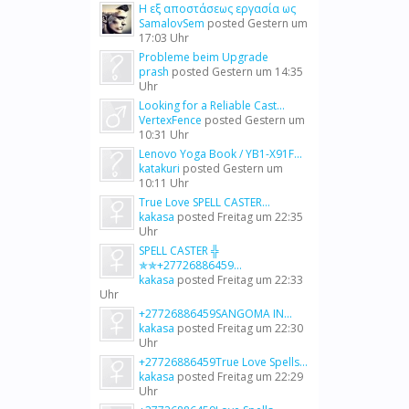
Η εξ αποστάσεως εργασία ως
SamalovSem
posted
Gestern um
17:03 Uhr
Probleme beim Upgrade
prash
posted
Gestern um 14:35
Uhr
Looking for a Reliable Cast...
VertexFence
posted
Gestern um
10:31 Uhr
Lenovo Yoga Book / YB1-X91F...
katakuri
posted
Gestern um
10:11 Uhr
True Love SPELL CASTER...
kakasa
posted
Freitag um 22:35
Uhr
SPELL CASTER ╬
✯✯+27726886459...
kakasa
posted
Freitag um 22:33
Uhr
+27726886459SANGOMA IN...
kakasa
posted
Freitag um 22:30
Uhr
+27726886459True Love Spells...
kakasa
posted
Freitag um 22:29
Uhr