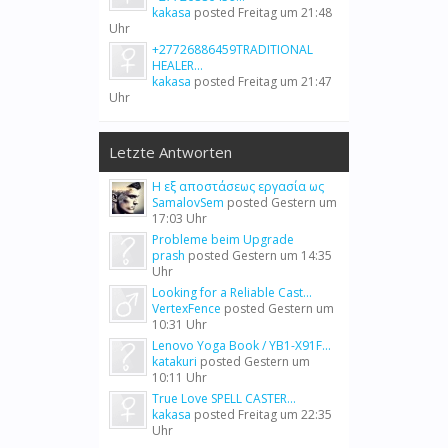
kakasa
posted
Freitag um 21:48
Uhr
+27726886459TRADITIONAL
HEALER...
kakasa
posted
Freitag um 21:47
Uhr
Letzte Antworten
Η εξ αποστάσεως εργασία ως
SamalovSem
posted
Gestern um
17:03 Uhr
Probleme beim Upgrade
prash
posted
Gestern um 14:35
Uhr
Looking for a Reliable Cast...
VertexFence
posted
Gestern um
10:31 Uhr
Lenovo Yoga Book / YB1-X91F...
katakuri
posted
Gestern um
10:11 Uhr
True Love SPELL CASTER...
kakasa
posted
Freitag um 22:35
Uhr