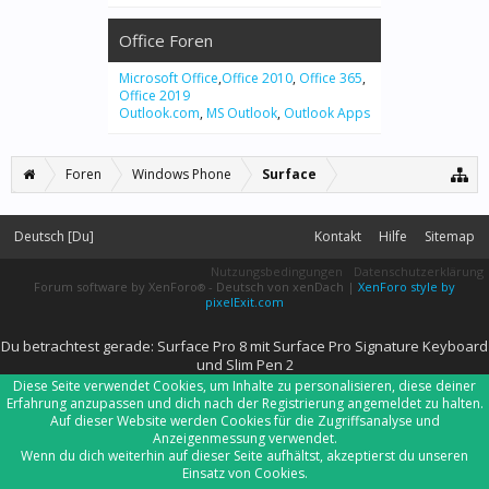
Office Foren
Microsoft Office
,
Office 2010
,
Office 365
,
Office 2019
Outlook.com
,
MS Outlook
,
Outlook Apps
Foren
Windows Phone
Surface
Deutsch [Du]
Kontakt
Hilfe
Sitemap
Nutzungsbedingungen
Datenschutzerklärung
Forum software by XenForo
-
Deutsch von xenDach
|
XenForo style by
®
pixelExit.com
Du betrachtest gerade: Surface Pro 8 mit Surface Pro Signature Keyboard
und Slim Pen 2
Diese Seite verwendet Cookies, um Inhalte zu personalisieren, diese deiner
Erfahrung anzupassen und dich nach der Registrierung angemeldet zu halten.
Auf dieser Website werden Cookies für die Zugriffsanalyse und
Anzeigenmessung verwendet.
Wenn du dich weiterhin auf dieser Seite aufhältst, akzeptierst du unseren
Einsatz von Cookies.