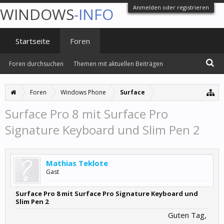
Anmelden oder registrieren
WINDOWS
-INFO
Startseite
Foren
Foren durchsuchen
Themen mit aktuellen Beiträgen
Foren
Windows Phone
Surface
Surface Pro 8 mit Surface Pro
Signature Keyboard und Slim Pen 2
Mathias Teklote
Gast
Surface Pro 8 mit Surface Pro Signature Keyboard und
Slim Pen 2
Guten Tag,