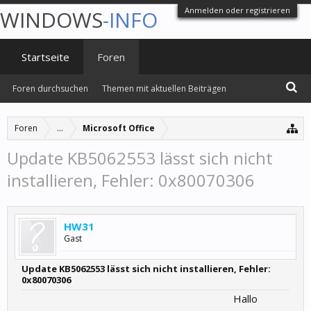
Anmelden oder registrieren
WINDOWS
-INFO
Startseite
Foren
Foren durchsuchen
Themen mit aktuellen Beiträgen
Foren
...
Microsoft Office
Update KB5062553 lässt sich nicht
installieren, Fehler: 0x80070306
HW31
Gast
Update KB5062553 lässt sich nicht installieren, Fehler:
0x80070306
Hallo