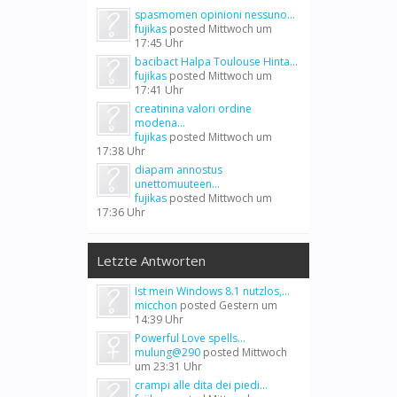
spasmomen opinioni nessuno...
fujikas
posted
Mittwoch um
17:45 Uhr
bacibact Halpa Toulouse Hinta...
fujikas
posted
Mittwoch um
17:41 Uhr
creatinina valori ordine
modena...
fujikas
posted
Mittwoch um
17:38 Uhr
diapam annostus
unettomuuteen...
fujikas
posted
Mittwoch um
17:36 Uhr
Letzte Antworten
Ist mein Windows 8.1 nutzlos,...
micchon
posted
Gestern um
14:39 Uhr
Powerful Love spells...
mulung@290
posted
Mittwoch
um 23:31 Uhr
crampi alle dita dei piedi...