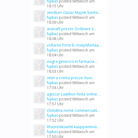
fujikas
posted
Mittwoch um
18:15 Uhr
zendium classic Myynti Sveitsi...
fujikas
posted
Mittwoch um
18:09 Uhr
avanafil prezzo Ordinare il...
fujikas
posted
Mittwoch um
18:08 Uhr
voltaren forte Ei reseptihintaa...
fujikas
posted
Mittwoch um
18:04 Uhr
viagra generico in farmacia...
fujikas
posted
Mittwoch um
18:03 Uhr
retin a crema prezzo Vuoi...
fujikas
posted
Mittwoch um
17:58 Uhr
agiocur Laatikon hinta online...
fujikas
posted
Mittwoch um
17:57 Uhr
chinidina nome commerciale...
fujikas
posted
Mittwoch um
17:52 Uhr
lihasrelaksantit kauppanimiä...
fujikas
posted
Mittwoch um
17:50 Uhr