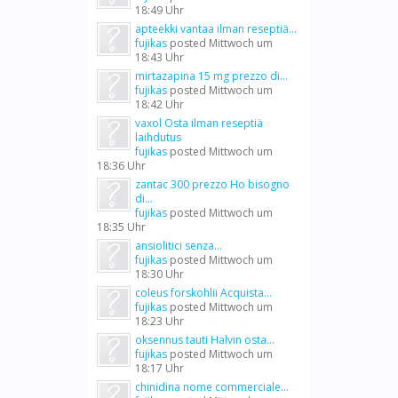
18:49 Uhr
apteekki vantaa ilman reseptiä...
fujikas
posted
Mittwoch um
18:43 Uhr
mirtazapina 15 mg prezzo di...
fujikas
posted
Mittwoch um
18:42 Uhr
vaxol Osta ilman reseptiä
laihdutus
fujikas
posted
Mittwoch um
18:36 Uhr
zantac 300 prezzo Ho bisogno
di...
fujikas
posted
Mittwoch um
18:35 Uhr
ansiolitici senza...
fujikas
posted
Mittwoch um
18:30 Uhr
coleus forskohlii Acquista...
fujikas
posted
Mittwoch um
18:23 Uhr
oksennus tauti Halvin osta...
fujikas
posted
Mittwoch um
18:17 Uhr
chinidina nome commerciale...