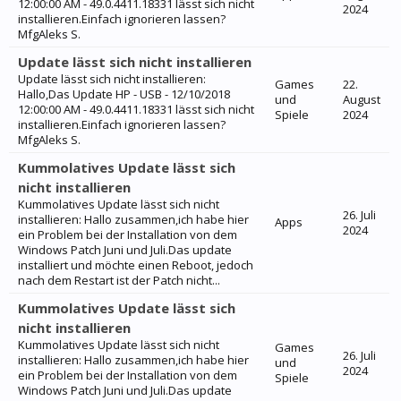
12:00:00 AM - 49.0.4411.18331 lässt sich nicht
2024
installieren.Einfach ignorieren lassen?
MfgAleks S.
Update lässt sich nicht installieren
Update lässt sich nicht installieren:
Games
22.
Hallo,Das Update HP - USB - 12/10/2018
und
August
12:00:00 AM - 49.0.4411.18331 lässt sich nicht
Spiele
2024
installieren.Einfach ignorieren lassen?
MfgAleks S.
Kummolatives Update lässt sich
nicht installieren
Kummolatives Update lässt sich nicht
26. Juli
installieren: Hallo zusammen,ich habe hier
Apps
2024
ein Problem bei der Installation von dem
Windows Patch Juni und Juli.Das update
installiert und möchte einen Reboot, jedoch
nach dem Restart ist der Patch nicht...
Kummolatives Update lässt sich
nicht installieren
Kummolatives Update lässt sich nicht
Games
26. Juli
installieren: Hallo zusammen,ich habe hier
und
2024
ein Problem bei der Installation von dem
Spiele
Windows Patch Juni und Juli.Das update