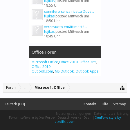
fujikas
posted
Mittwoch um
18:55 Uhr
sonnifero senza ricetta Dove...
fujikas
posted
Mittwoch um
18:50 Uhr
verenvuoto emättimestä...
fujikas
posted
Mittwoch um
18:49 Uhr
Office Foren
Microsoft Office
,
Office 2010
,
Office 365
,
Office 2019
Outlook.com
,
MS Outlook
,
Outlook Apps
Foren
...
Microsoft Office
Deutsch [Du]
Kontakt
Hilfe
Sitemap
Nutzungsbedingungen
Datenschutzerklärung
Forum software by XenForo
-
Deutsch von xenDach
|
XenForo style by
®
pixelExit.com