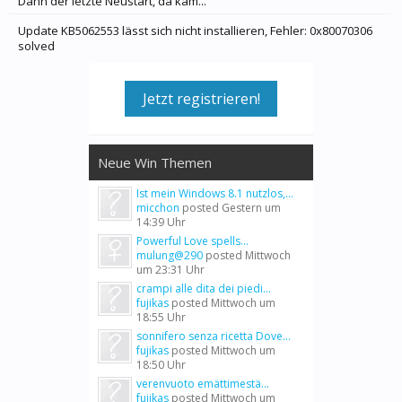
Dann der letzte Neustart, da kam...
Update KB5062553 lässt sich nicht installieren, Fehler: 0x80070306
solved
Jetzt registrieren!
Neue Win Themen
Ist mein Windows 8.1 nutzlos,...
micchon
posted
Gestern um
14:39 Uhr
Powerful Love spells...
mulung@290
posted
Mittwoch
um 23:31 Uhr
crampi alle dita dei piedi...
fujikas
posted
Mittwoch um
18:55 Uhr
sonnifero senza ricetta Dove...
fujikas
posted
Mittwoch um
18:50 Uhr
verenvuoto emättimestä...
fujikas
posted
Mittwoch um