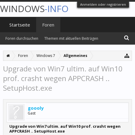
Anmelden oder registrieren
WINDOWS
-INFO
Startseite
Foren
Foren durchsuchen
Themen mit aktuellen Beiträgen
Foren
Windows 7
Allgemeines
Upgrade von Win7 ultim. auf Win10
prof. crasht wegen APPCRASH ..
SetupHost.exe
goooly
Gast
Upgrade von Win7 ultim. auf Win10 prof. crasht wegen
APPCRASH .. SetupHost.exe