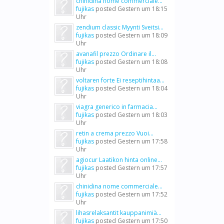
chinidina nome commerciale...
fujikas
posted
Gestern um 18:15
Uhr
zendium classic Myynti Sveitsi...
fujikas
posted
Gestern um 18:09
Uhr
avanafil prezzo Ordinare il...
fujikas
posted
Gestern um 18:08
Uhr
voltaren forte Ei reseptihintaa...
fujikas
posted
Gestern um 18:04
Uhr
viagra generico in farmacia...
fujikas
posted
Gestern um 18:03
Uhr
retin a crema prezzo Vuoi...
fujikas
posted
Gestern um 17:58
Uhr
agiocur Laatikon hinta online...
fujikas
posted
Gestern um 17:57
Uhr
chinidina nome commerciale...
fujikas
posted
Gestern um 17:52
Uhr
lihasrelaksantit kauppanimiä...
fujikas
posted
Gestern um 17:50