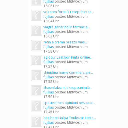
fujikas
posted
Mittwoch um
18:08 Uhr
voltaren forte Ei reseptihintaa...
fujikas
posted
Mittwoch um
18:04 Uhr
viagra generico in farmacia...
fujikas
posted
Mittwoch um
18:03 Uhr
retin a crema prezzo Vuoi...
fujikas
posted
Mittwoch um
17:58 Uhr
agiocur Laatikon hinta online...
fujikas
posted
Mittwoch um
17:57 Uhr
chinidina nome commerciale...
fujikas
posted
Mittwoch um
17:52 Uhr
lihasrelaksantit kauppanimiä...
fujikas
posted
Mittwoch um
17:50 Uhr
spasmomen opinioni nessuno...
fujikas
posted
Mittwoch um
17:45 Uhr
bacibact Halpa Toulouse Hinta...
fujikas
posted
Mittwoch um
17:41 Uhr