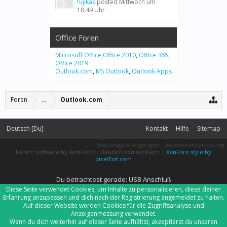
fujikas
posted
Mittwoch um
18:49 Uhr
Office Foren
Microsoft Office
,
Office 2010
,
Office 365
,
Office 2019
Outlook.com
,
MS Outlook
,
Outlook Apps
Foren
...
Outlook.com
Deutsch [Du]
Kontakt
Hilfe
Sitemap
Nutzungsbedingungen
Datenschutzerklärung
Forum software by XenForo
-
Deutsch von xenDach
|
XenForo style by
®
pixelExit.com
Du betrachtest gerade: USB Anschluß
Diese Seite verwendet Cookies, um Inhalte zu personalisieren, diese deiner
Erfahrung anzupassen und dich nach der Registrierung angemeldet zu halten.
Auf dieser Website werden Cookies für die Zugriffsanalyse und
Anzeigenmessung verwendet.
Wenn du dich weiterhin auf dieser Seite aufhältst, akzeptierst du unseren