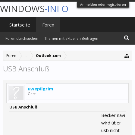
Anmelden oder registrieren
WINDOWS
-INFO
Startseite
Foren
Foren durchsuchen
Themen mit aktuellen Beiträgen
Foren
...
Outlook.com
USB Anschluß
uwepilgrim
Gast
USB Anschluß
Becker navi
wird über
usb nicht