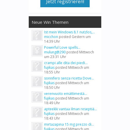
Jetzt registrieren!
Neue Win Themen
Ist mein Windows 8.1 nutzlos,...
micchon
posted
Gestern um
14:39 Uhr
Powerful Love spells...
mulung@290
posted
Mittwoch
um 23:31 Uhr
crampi alle dita dei piedi...
fujikas
posted
Mittwoch um
18:55 Uhr
sonnifero senza ricetta Dove...
fujikas
posted
Mittwoch um
18:50 Uhr
verenvuoto emättimestä...
fujikas
posted
Mittwoch um
18:49 Uhr
apteekki vantaa ilman reseptiä...
fujikas
posted
Mittwoch um
18:43 Uhr
mirtazapina 15 mg prezzo di...
fujikas
posted
Mittwoch um