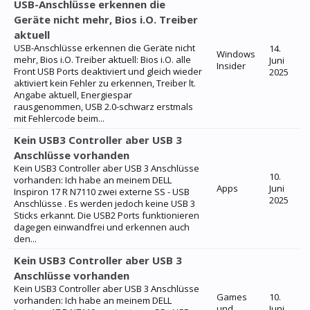
USB-Anschlüsse erkennen die
Geräte nicht mehr, Bios i.O. Treiber
aktuell
USB-Anschlüsse erkennen die Geräte nicht
14.
Windows
mehr, Bios i.O. Treiber aktuell: Bios i.O. alle
Juni
Insider
Front USB Ports deaktiviert und gleich wieder
2025
aktiviert kein Fehler zu erkennen, Treiber lt.
Angabe aktuell, Energiespar
rausgenommen, USB 2.0-schwarz erstmals
mit Fehlercode beim...
Kein USB3 Controller aber USB 3
Anschlüsse vorhanden
Kein USB3 Controller aber USB 3 Anschlüsse
10.
vorhanden: Ich habe an meinem DELL
Apps
Juni
Inspiron 17 R N7110 zwei externe SS - USB
2025
Anschlüsse . Es werden jedoch keine USB 3
Sticks erkannt. Die USB2 Ports funktionieren
dagegen einwandfrei und erkennen auch
den...
Kein USB3 Controller aber USB 3
Anschlüsse vorhanden
Kein USB3 Controller aber USB 3 Anschlüsse
Games
10.
vorhanden: Ich habe an meinem DELL
und
Juni