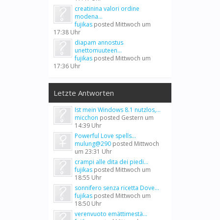
creatinina valori ordine
modena...
fujikas
posted
Mittwoch um
17:38 Uhr
diapam annostus
unettomuuteen...
fujikas
posted
Mittwoch um
17:36 Uhr
Letzte Antworten
Ist mein Windows 8.1 nutzlos,...
micchon
posted
Gestern um
14:39 Uhr
Powerful Love spells...
mulung@290
posted
Mittwoch
um 23:31 Uhr
crampi alle dita dei piedi...
fujikas
posted
Mittwoch um
18:55 Uhr
sonnifero senza ricetta Dove...
fujikas
posted
Mittwoch um
18:50 Uhr
verenvuoto emättimestä...