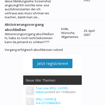
2022
diese Meldungsiehe Screenshot
angezeigt?Ich möchte eine .exe
ausführenstarten der ich
vertraue.was muss ich/man wo
machen, damit man sie...
Aktivirerungsvorgang
Kritik,
abschließen
29. April
Wünsche,
Aktivirerungsvorgang abschließen:
2007
Allgemeines
hi, habe es noch nicht bekommen
kann da jemand es schiken????
Vorgang erfolgreich abschliessen solved
Jetzt registrieren!
Neue Win Themen
True Love SPELL CASTER...
kakasa
posted
Vor 14 Minuten
SPELL CASTER ╬
✯✯+27726886459...