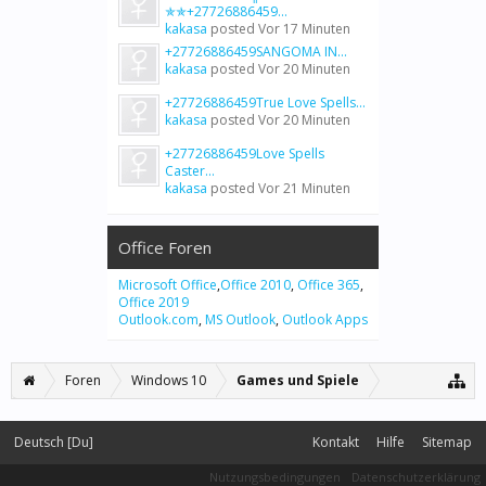
✯✯+27726886459...
kakasa
posted
Vor 17 Minuten
+27726886459SANGOMA IN...
kakasa
posted
Vor 20 Minuten
+27726886459True Love Spells...
kakasa
posted
Vor 20 Minuten
+27726886459Love Spells
Caster...
kakasa
posted
Vor 21 Minuten
Office Foren
Microsoft Office
,
Office 2010
,
Office 365
,
Office 2019
Outlook.com
,
MS Outlook
,
Outlook Apps
Foren
Windows 10
Games und Spiele
Deutsch [Du]
Kontakt
Hilfe
Sitemap
Nutzungsbedingungen
Datenschutzerklärung