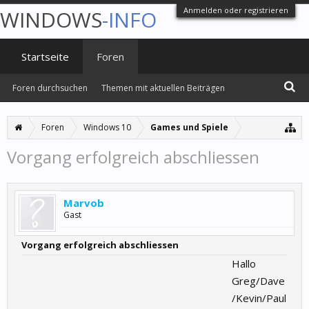
Anmelden oder registrieren
WINDOWS
-INFO
Startseite
Foren
Foren durchsuchen
Themen mit aktuellen Beiträgen
Foren
Windows 10
Games und Spiele
Vorgang erfolgreich abschliessen
Marvob
Gast
Vorgang erfolgreich abschliessen
Hallo
Greg/Dave
/Kevin/Paul