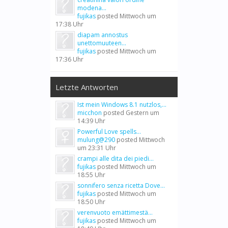
modena...
fujikas
posted
Mittwoch um
17:38 Uhr
diapam annostus
unettomuuteen...
fujikas
posted
Mittwoch um
17:36 Uhr
Letzte Antworten
Ist mein Windows 8.1 nutzlos,...
micchon
posted
Gestern um
14:39 Uhr
Powerful Love spells...
mulung@290
posted
Mittwoch
um 23:31 Uhr
crampi alle dita dei piedi...
fujikas
posted
Mittwoch um
18:55 Uhr
sonnifero senza ricetta Dove...
fujikas
posted
Mittwoch um
18:50 Uhr
verenvuoto emättimestä...
fujikas
posted
Mittwoch um