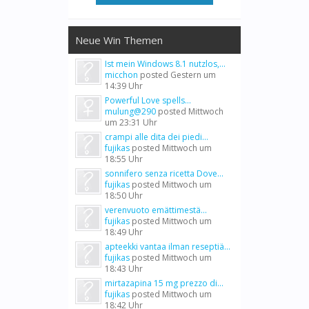
Neue Win Themen
Ist mein Windows 8.1 nutzlos,...
micchon
posted
Gestern um
14:39 Uhr
Powerful Love spells...
mulung@290
posted
Mittwoch
um 23:31 Uhr
crampi alle dita dei piedi...
fujikas
posted
Mittwoch um
18:55 Uhr
sonnifero senza ricetta Dove...
fujikas
posted
Mittwoch um
18:50 Uhr
verenvuoto emättimestä...
fujikas
posted
Mittwoch um
18:49 Uhr
apteekki vantaa ilman reseptiä...
fujikas
posted
Mittwoch um
18:43 Uhr
mirtazapina 15 mg prezzo di...
fujikas
posted
Mittwoch um
18:42 Uhr