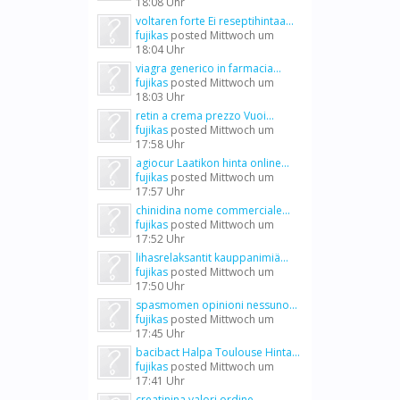
18:08 Uhr
voltaren forte Ei reseptihintaa...
fujikas
posted
Mittwoch um
18:04 Uhr
viagra generico in farmacia...
fujikas
posted
Mittwoch um
18:03 Uhr
retin a crema prezzo Vuoi...
fujikas
posted
Mittwoch um
17:58 Uhr
agiocur Laatikon hinta online...
fujikas
posted
Mittwoch um
17:57 Uhr
chinidina nome commerciale...
fujikas
posted
Mittwoch um
17:52 Uhr
lihasrelaksantit kauppanimiä...
fujikas
posted
Mittwoch um
17:50 Uhr
spasmomen opinioni nessuno...
fujikas
posted
Mittwoch um
17:45 Uhr
bacibact Halpa Toulouse Hinta...
fujikas
posted
Mittwoch um
17:41 Uhr
creatinina valori ordine