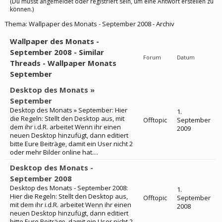
(Du musst angemeldet oder registriert sein, um eine Antwort erstellen zu
können.)
Thema:
Wallpaper des Monats - September 2008 - Archiv
Wallpaper des Monats -
September 2008 - Similar
Forum
Datum
Threads - Wallpaper Monats
September
Desktop des Monats »
September
Desktop des Monats » September: Hier
1.
die Regeln: Stellt den Desktop aus, mit
Offtopic
September
dem ihr i.d.R. arbeitet Wenn ihr einen
2009
neuen Desktop hinzufügt, dann editiert
bitte Eure Beiträge, damit ein User nicht 2
oder mehr Bilder online hat....
Desktop des Monats -
September 2008
Desktop des Monats - September 2008:
1.
Hier die Regeln: Stellt den Desktop aus,
Offtopic
September
mit dem ihr i.d.R. arbeitet Wenn ihr einen
2008
neuen Desktop hinzufügt, dann editiert
bitte Eure Beiträge, damit ein User nicht 2