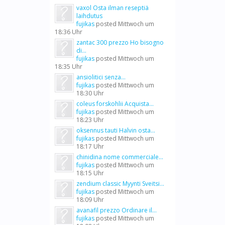
vaxol Osta ilman reseptiä
laihdutus
fujikas
posted
Mittwoch um
18:36 Uhr
zantac 300 prezzo Ho bisogno
di...
fujikas
posted
Mittwoch um
18:35 Uhr
ansiolitici senza...
fujikas
posted
Mittwoch um
18:30 Uhr
coleus forskohlii Acquista...
fujikas
posted
Mittwoch um
18:23 Uhr
oksennus tauti Halvin osta...
fujikas
posted
Mittwoch um
18:17 Uhr
chinidina nome commerciale...
fujikas
posted
Mittwoch um
18:15 Uhr
zendium classic Myynti Sveitsi...
fujikas
posted
Mittwoch um
18:09 Uhr
avanafil prezzo Ordinare il...
fujikas
posted
Mittwoch um