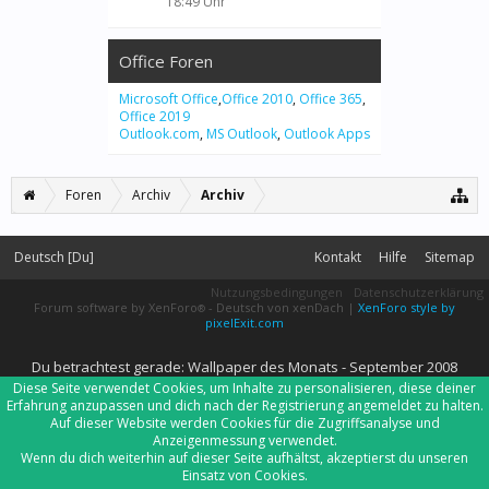
18:49 Uhr
Office Foren
Microsoft Office
,
Office 2010
,
Office 365
,
Office 2019
Outlook.com
,
MS Outlook
,
Outlook Apps
Foren
Archiv
Archiv
Deutsch [Du]
Kontakt
Hilfe
Sitemap
Nutzungsbedingungen
Datenschutzerklärung
Forum software by XenForo
-
Deutsch von xenDach
|
XenForo style by
®
pixelExit.com
Du betrachtest gerade: Wallpaper des Monats - September 2008
Diese Seite verwendet Cookies, um Inhalte zu personalisieren, diese deiner
Erfahrung anzupassen und dich nach der Registrierung angemeldet zu halten.
Auf dieser Website werden Cookies für die Zugriffsanalyse und
Anzeigenmessung verwendet.
Wenn du dich weiterhin auf dieser Seite aufhältst, akzeptierst du unseren
Einsatz von Cookies.