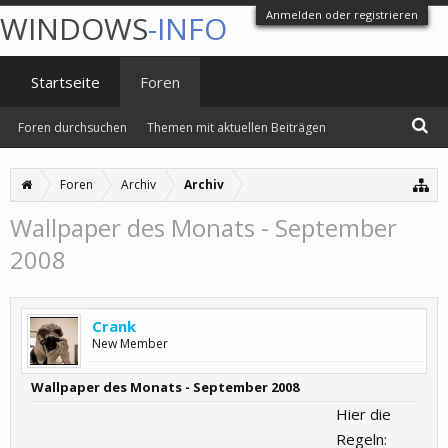
Anmelden oder registrieren
WINDOWS
-INFO
Startseite
Foren
Foren durchsuchen
Themen mit aktuellen Beiträgen
Foren
Archiv
Archiv
Wallpaper des Monats - September
2008
Crank
New Member
Wallpaper des Monats - September 2008
Hier die
Regeln: