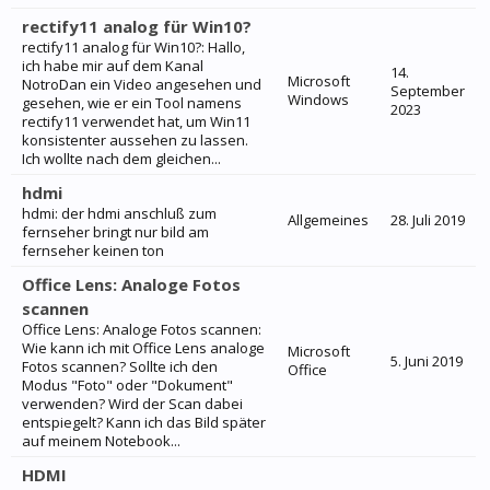
rectify11 analog für Win10?
rectify11 analog für Win10?: Hallo,
ich habe mir auf dem Kanal
14.
Microsoft
NotroDan ein Video angesehen und
September
Windows
gesehen, wie er ein Tool namens
2023
rectify11 verwendet hat, um Win11
konsistenter aussehen zu lassen.
Ich wollte nach dem gleichen...
hdmi
hdmi: der hdmi anschluß zum
Allgemeines
28. Juli 2019
fernseher bringt nur bild am
fernseher keinen ton
Office Lens: Analoge Fotos
scannen
Office Lens: Analoge Fotos scannen:
Wie kann ich mit Office Lens analoge
Microsoft
5. Juni 2019
Fotos scannen? Sollte ich den
Office
Modus "Foto" oder "Dokument"
verwenden? Wird der Scan dabei
entspiegelt? Kann ich das Bild später
auf meinem Notebook...
HDMI