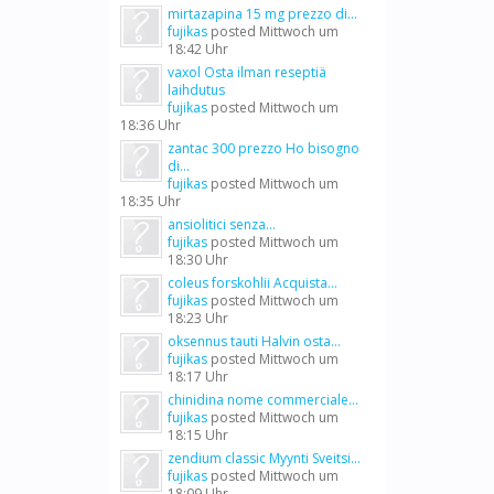
mirtazapina 15 mg prezzo di...
fujikas
posted
Mittwoch um
18:42 Uhr
vaxol Osta ilman reseptiä
laihdutus
fujikas
posted
Mittwoch um
18:36 Uhr
zantac 300 prezzo Ho bisogno
di...
fujikas
posted
Mittwoch um
18:35 Uhr
ansiolitici senza...
fujikas
posted
Mittwoch um
18:30 Uhr
coleus forskohlii Acquista...
fujikas
posted
Mittwoch um
18:23 Uhr
oksennus tauti Halvin osta...
fujikas
posted
Mittwoch um
18:17 Uhr
chinidina nome commerciale...
fujikas
posted
Mittwoch um
18:15 Uhr
zendium classic Myynti Sveitsi...
fujikas
posted
Mittwoch um
18:09 Uhr