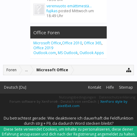
verenvuoto emättimestä...
fujikas
posted
Mittwoch um
18:49 Uhr
Office Foren
Microsoft Office
,
Office 2010
,
Office 365
,
Office 2019
Outlook.com
,
MS Outlook
,
Outlook Apps
Foren
...
Microsoft Office
Deutsch [Du]
Kontakt
Hilfe
Sitemap
Nutzungsbedingungen
Datenschutzerklärung
Forum software by XenForo
-
Deutsch von xenDach
|
XenForo style by
®
pixelExit.com
Du betrachtest gerade: Wie deaktiviere ich dauerhaft die Feldfunktion
durch strg + F9, da dadurch Word stecken bleibt?
Diese Seite verwendet Cookies, um Inhalte zu personalisieren, diese deiner
Erfahrung anzupassen und dich nach der Registrierung angemeldet zu halten.