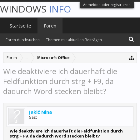
Anmelden oder registrieren
WINDOWS
-INFO
Startseite
Foren
Foren durchsuchen
Themen mit aktuellen Beiträgen
Foren
...
Microsoft Office
Wie deaktiviere ich dauerhaft die
Feldfunktion durch strg + F9, da
dadurch Word stecken bleibt?
Jakić Nina
Gast
Wie deaktiviere ich dauerhaft die Feldfunktion durch
strg + F9, da dadurch Word stecken bleibt?