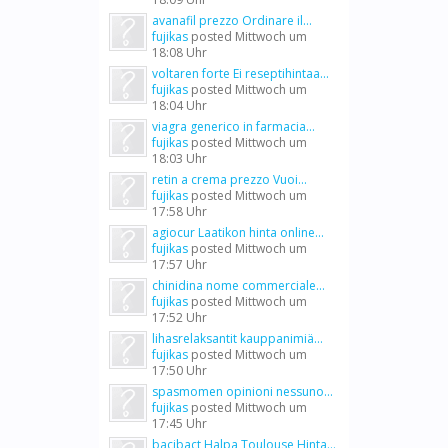
avanafil prezzo Ordinare il...
fujikas
posted
Mittwoch um
18:08 Uhr
voltaren forte Ei reseptihintaa...
fujikas
posted
Mittwoch um
18:04 Uhr
viagra generico in farmacia...
fujikas
posted
Mittwoch um
18:03 Uhr
retin a crema prezzo Vuoi...
fujikas
posted
Mittwoch um
17:58 Uhr
agiocur Laatikon hinta online...
fujikas
posted
Mittwoch um
17:57 Uhr
chinidina nome commerciale...
fujikas
posted
Mittwoch um
17:52 Uhr
lihasrelaksantit kauppanimiä...
fujikas
posted
Mittwoch um
17:50 Uhr
spasmomen opinioni nessuno...
fujikas
posted
Mittwoch um
17:45 Uhr
bacibact Halpa Toulouse Hinta...