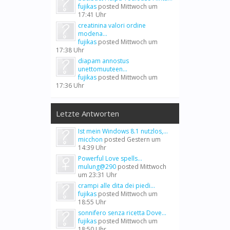
fujikas
posted
Mittwoch um
17:41 Uhr
creatinina valori ordine
modena...
fujikas
posted
Mittwoch um
17:38 Uhr
diapam annostus
unettomuuteen...
fujikas
posted
Mittwoch um
17:36 Uhr
Letzte Antworten
Ist mein Windows 8.1 nutzlos,...
micchon
posted
Gestern um
14:39 Uhr
Powerful Love spells...
mulung@290
posted
Mittwoch
um 23:31 Uhr
crampi alle dita dei piedi...
fujikas
posted
Mittwoch um
18:55 Uhr
sonnifero senza ricetta Dove...
fujikas
posted
Mittwoch um
18:50 Uhr