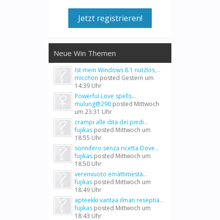
Jetzt registrieren!
Neue Win Themen
Ist mein Windows 8.1 nutzlos,...
micchon
posted
Gestern um
14:39 Uhr
Powerful Love spells...
mulung@290
posted
Mittwoch
um 23:31 Uhr
crampi alle dita dei piedi...
fujikas
posted
Mittwoch um
18:55 Uhr
sonnifero senza ricetta Dove...
fujikas
posted
Mittwoch um
18:50 Uhr
verenvuoto emättimestä...
fujikas
posted
Mittwoch um
18:49 Uhr
apteekki vantaa ilman reseptiä...
fujikas
posted
Mittwoch um
18:43 Uhr