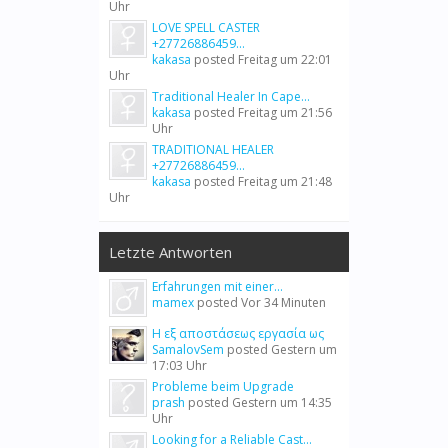
Uhr
LOVE SPELL CASTER
+27726886459...
kakasa
posted
Freitag um 22:01
Uhr
Traditional Healer In Cape...
kakasa
posted
Freitag um 21:56
Uhr
TRADITIONAL HEALER
+27726886459...
kakasa
posted
Freitag um 21:48
Uhr
Letzte Antworten
Erfahrungen mit einer...
mamex
posted
Vor 34 Minuten
Η εξ αποστάσεως εργασία ως
SamalovSem
posted
Gestern um
17:03 Uhr
Probleme beim Upgrade
prash
posted
Gestern um 14:35
Uhr
Looking for a Reliable Cast...