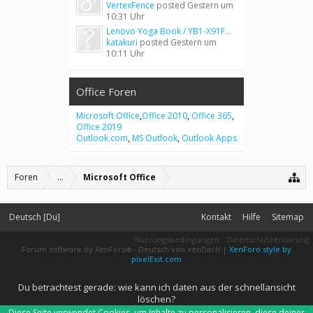
VertexFence
posted
Gestern um
10:31 Uhr
Lenovo Yoga Book / YB1-X91F...
katakuri
posted
Gestern um
10:11 Uhr
Office Foren
Microsoft Office
,
Office 2010
,
Office 365
,
Office 2019
Outlook.com
,
MS Outlook
,
Outlook Apps
Foren
...
Microsoft Office
Deutsch [Du]
Kontakt
Hilfe
Sitemap
Nutzungsbedingungen
Datenschutzerklärung
Forum software by XenForo
-
Deutsch von xenDach
|
XenForo style by
®
pixelExit.com
Du betrachtest gerade: wie kann ich daten aus der schnellansicht
löschen?
Diese Seite verwendet Cookies, um Inhalte zu personalisieren, diese deiner