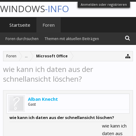
Anmelden oder registrieren
WINDOWS
-INFO
Startseite
Foren
Foren durchsuchen
Themen mit aktuellen Beiträgen
Foren
...
Microsoft Office
wie kann ich daten aus der
schnellansicht löschen?
Alban Knecht
Gast
wie kann ich daten aus der schnellansicht löschen?
wie kann ich
daten aus