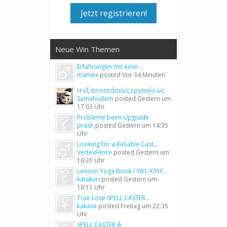
Jetzt registrieren!
Neue Win Themen
Erfahrungen mit einer...
mamex
posted
Vor 34 Minuten
Η εξ αποστάσεως εργασία ως
SamalovSem
posted
Gestern um
17:03 Uhr
Probleme beim Upgrade
prash
posted
Gestern um 14:35
Uhr
Looking for a Reliable Cast...
VertexFence
posted
Gestern um
10:31 Uhr
Lenovo Yoga Book / YB1-X91F...
katakuri
posted
Gestern um
10:11 Uhr
True Love SPELL CASTER...
kakasa
posted
Freitag um 22:35
Uhr
SPELL CASTER ╬