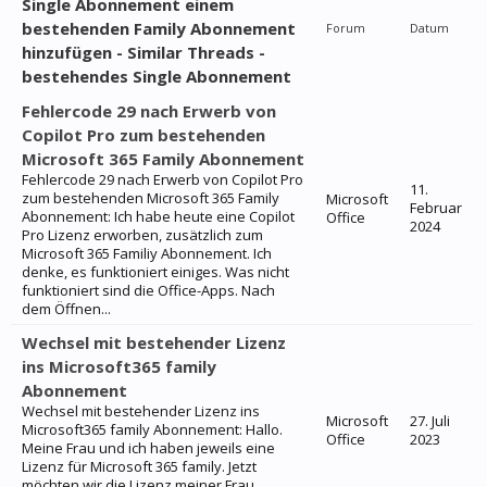
Single Abonnement einem
bestehenden Family Abonnement
Forum
Datum
hinzufügen - Similar Threads -
bestehendes Single Abonnement
Fehlercode 29 nach Erwerb von
Copilot Pro zum bestehenden
Microsoft 365 Family Abonnement
Fehlercode 29 nach Erwerb von Copilot Pro
11.
zum bestehenden Microsoft 365 Family
Microsoft
Februar
Abonnement: Ich habe heute eine Copilot
Office
2024
Pro Lizenz erworben, zusätzlich zum
Microsoft 365 Familiy Abonnement. Ich
denke, es funktioniert einiges. Was nicht
funktioniert sind die Office-Apps. Nach
dem Öffnen...
Wechsel mit bestehender Lizenz
ins Microsoft365 family
Abonnement
Wechsel mit bestehender Lizenz ins
Microsoft
27. Juli
Microsoft365 family Abonnement: Hallo.
Office
2023
Meine Frau und ich haben jeweils eine
Lizenz für Microsoft 365 family. Jetzt
möchten wir die Lizenz meiner Frau