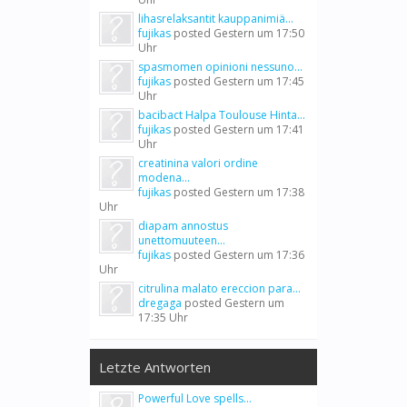
lihasrelaksantit kauppanimiä...
fujikas
posted
Gestern um 17:50
Uhr
spasmomen opinioni nessuno...
fujikas
posted
Gestern um 17:45
Uhr
bacibact Halpa Toulouse Hinta...
fujikas
posted
Gestern um 17:41
Uhr
creatinina valori ordine
modena...
fujikas
posted
Gestern um 17:38
Uhr
diapam annostus
unettomuuteen...
fujikas
posted
Gestern um 17:36
Uhr
citrulina malato ereccion para...
dregaga
posted
Gestern um
17:35 Uhr
Letzte Antworten
Powerful Love spells...