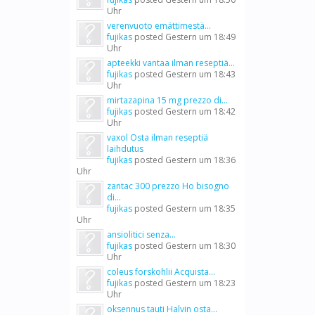
Uhr
verenvuoto emättimestä...
fujikas
posted
Gestern um 18:49
Uhr
apteekki vantaa ilman reseptiä...
fujikas
posted
Gestern um 18:43
Uhr
mirtazapina 15 mg prezzo di...
fujikas
posted
Gestern um 18:42
Uhr
vaxol Osta ilman reseptiä
laihdutus
fujikas
posted
Gestern um 18:36
Uhr
zantac 300 prezzo Ho bisogno
di...
fujikas
posted
Gestern um 18:35
Uhr
ansiolitici senza...
fujikas
posted
Gestern um 18:30
Uhr
coleus forskohlii Acquista...
fujikas
posted
Gestern um 18:23
Uhr
oksennus tauti Halvin osta...