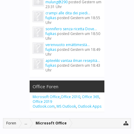
mulung@290
posted
Gestern um
23:31 Uhr
crampi alle dita dei piedi...
fujikas
posted
Gestern um 18:55
Uhr
sonnifero senza ricetta Dove...
fujikas
posted
Gestern um 18:50
Uhr
verenvuoto emättimestä...
fujikas
posted
Gestern um 18:49
Uhr
apteekki vantaa ilman reseptiä...
fujikas
posted
Gestern um 18:43
Uhr
Office Foren
Microsoft Office
,
Office 2010
,
Office 365
,
Office 2019
Outlook.com
,
MS Outlook
,
Outlook Apps
Foren
...
Microsoft Office