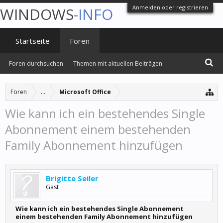
Anmelden oder registrieren
WINDOWS
-INFO
Startseite
Foren
Foren durchsuchen
Themen mit aktuellen Beiträgen
Foren
...
Microsoft Office
Wie kann ich ein bestehendes Single
Abonnement einem bestehenden
Family Abonnement hinzufügen
Brigitte Seiler
Gast
Wie kann ich ein bestehendes Single Abonnement
einem bestehenden Family Abonnement hinzufügen