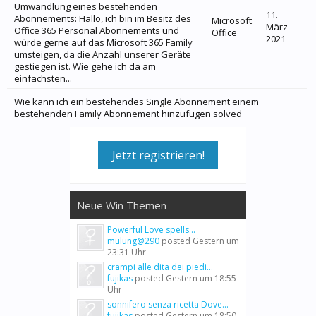
Umwandlung eines bestehenden
11.
Abonnements: Hallo, ich bin im Besitz des
Microsoft
März
Office 365 Personal Abonnements und
Office
2021
würde gerne auf das Microsoft 365 Family
umsteigen, da die Anzahl unserer Geräte
gestiegen ist. Wie gehe ich da am
einfachsten...
Wie kann ich ein bestehendes Single Abonnement einem
bestehenden Family Abonnement hinzufügen solved
Jetzt registrieren!
Neue Win Themen
Powerful Love spells...
mulung@290
posted
Gestern um
23:31 Uhr
crampi alle dita dei piedi...
fujikas
posted
Gestern um 18:55
Uhr
sonnifero senza ricetta Dove...
fujikas
posted
Gestern um 18:50