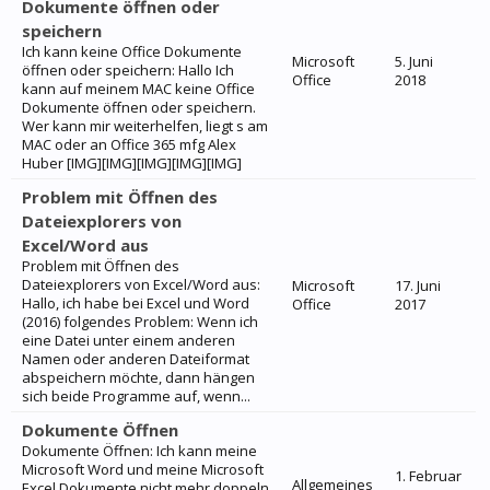
Dokumente öffnen oder
speichern
Ich kann keine Office Dokumente
Microsoft
5. Juni
öffnen oder speichern: Hallo Ich
Office
2018
kann auf meinem MAC keine Office
Dokumente öffnen oder speichern.
Wer kann mir weiterhelfen, liegt s am
MAC oder an Office 365 mfg Alex
Huber [IMG][IMG][IMG][IMG][IMG]
Problem mit Öffnen des
Dateiexplorers von
Excel/Word aus
Problem mit Öffnen des
Dateiexplorers von Excel/Word aus:
Microsoft
17. Juni
Hallo, ich habe bei Excel und Word
Office
2017
(2016) folgendes Problem: Wenn ich
eine Datei unter einem anderen
Namen oder anderen Dateiformat
abspeichern möchte, dann hängen
sich beide Programme auf, wenn...
Dokumente Öffnen
Dokumente Öffnen: Ich kann meine
Microsoft Word und meine Microsoft
1. Februar
Allgemeines
Excel Dokumente nicht mehr doppeln