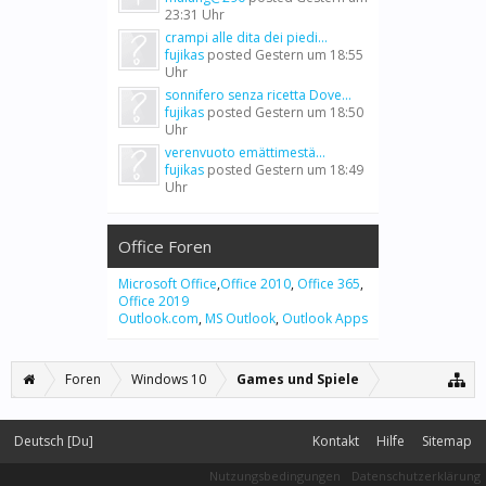
23:31 Uhr
crampi alle dita dei piedi...
fujikas
posted
Gestern um 18:55
Uhr
sonnifero senza ricetta Dove...
fujikas
posted
Gestern um 18:50
Uhr
verenvuoto emättimestä...
fujikas
posted
Gestern um 18:49
Uhr
Office Foren
Microsoft Office
,
Office 2010
,
Office 365
,
Office 2019
Outlook.com
,
MS Outlook
,
Outlook Apps
Foren
Windows 10
Games und Spiele
Deutsch [Du]
Kontakt
Hilfe
Sitemap
Nutzungsbedingungen
Datenschutzerklärung