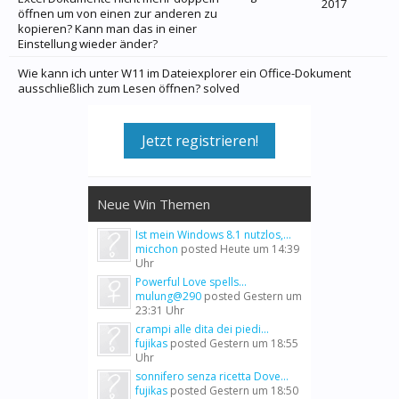
2017
öffnen um von einen zur anderen zu
kopieren? Kann man das in einer
Einstellung wieder änder?
Wie kann ich unter W11 im Dateiexplorer ein Office-Dokument
ausschließlich zum Lesen öffnen? solved
Jetzt registrieren!
Neue Win Themen
Ist mein Windows 8.1 nutzlos,...
micchon
posted
Heute um 14:39
Uhr
Powerful Love spells...
mulung@290
posted
Gestern um
23:31 Uhr
crampi alle dita dei piedi...
fujikas
posted
Gestern um 18:55
Uhr
sonnifero senza ricetta Dove...
fujikas
posted
Gestern um 18:50