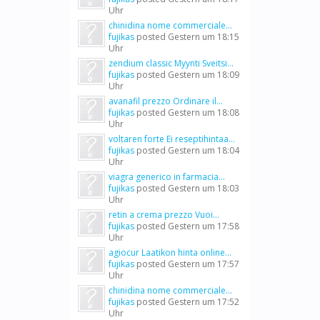
Uhr
chinidina nome commerciale...
fujikas
posted
Gestern um 18:15
Uhr
zendium classic Myynti Sveitsi...
fujikas
posted
Gestern um 18:09
Uhr
avanafil prezzo Ordinare il...
fujikas
posted
Gestern um 18:08
Uhr
voltaren forte Ei reseptihintaa...
fujikas
posted
Gestern um 18:04
Uhr
viagra generico in farmacia...
fujikas
posted
Gestern um 18:03
Uhr
retin a crema prezzo Vuoi...
fujikas
posted
Gestern um 17:58
Uhr
agiocur Laatikon hinta online...
fujikas
posted
Gestern um 17:57
Uhr
chinidina nome commerciale...
fujikas
posted
Gestern um 17:52
Uhr