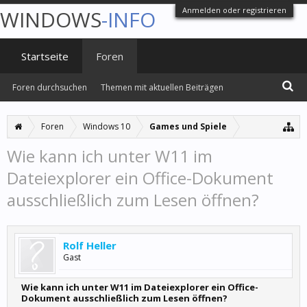
Anmelden oder registrieren
WINDOWS
-INFO
Startseite
Foren
Foren durchsuchen
Themen mit aktuellen Beiträgen
Foren
Windows 10
Games und Spiele
Wie kann ich unter W11 im
Dateiexplorer ein Office-Dokument
ausschließlich zum Lesen öffnen?
Rolf Heller
Gast
Wie kann ich unter W11 im Dateiexplorer ein Office-
Dokument ausschließlich zum Lesen öffnen?