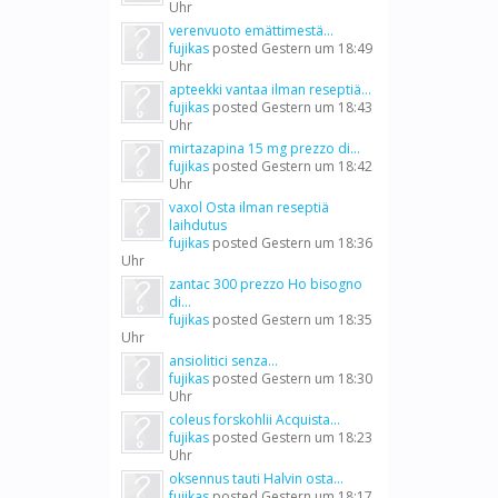
Uhr
verenvuoto emättimestä...
fujikas
posted
Gestern um 18:49
Uhr
apteekki vantaa ilman reseptiä...
fujikas
posted
Gestern um 18:43
Uhr
mirtazapina 15 mg prezzo di...
fujikas
posted
Gestern um 18:42
Uhr
vaxol Osta ilman reseptiä
laihdutus
fujikas
posted
Gestern um 18:36
Uhr
zantac 300 prezzo Ho bisogno
di...
fujikas
posted
Gestern um 18:35
Uhr
ansiolitici senza...
fujikas
posted
Gestern um 18:30
Uhr
coleus forskohlii Acquista...
fujikas
posted
Gestern um 18:23
Uhr
oksennus tauti Halvin osta...
fujikas
posted
Gestern um 18:17