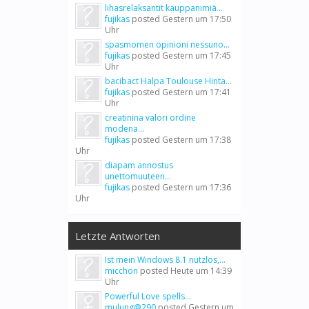
lihasrelaksantit kauppanimiä...
fujikas
posted
Gestern um 17:50
Uhr
spasmomen opinioni nessuno...
fujikas
posted
Gestern um 17:45
Uhr
bacibact Halpa Toulouse Hinta...
fujikas
posted
Gestern um 17:41
Uhr
creatinina valori ordine
modena...
fujikas
posted
Gestern um 17:38
Uhr
diapam annostus
unettomuuteen...
fujikas
posted
Gestern um 17:36
Uhr
Letzte Antworten
Ist mein Windows 8.1 nutzlos,...
micchon
posted
Heute um 14:39
Uhr
Powerful Love spells...
mulung@290
posted
Gestern um