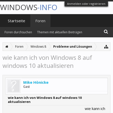
Anmelden oder registrieren
WINDOWS
-INFO
Startseite
Foren
Foren durchsuchen
Themen mit aktuellen Beiträgen
Foren
Windows 8
Probleme und Lösungen
wie kann ich von Windows 8 auf
windows 10 aktualisieren
Mike Hönicke
Gast
wie kann ich von Windows 8 auf windows 10
aktualisieren
wie kann ich