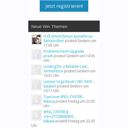
Jetzt registrieren!
Neue Win Themen
Η εξ αποστάσεως εργασία ως
SamalovSem
posted
Gestern um
17:03 Uhr
Probleme beim Upgrade
prash
posted
Gestern um 14:35
Uhr
Looking for a Reliable Cast...
VertexFence
posted
Gestern um
10:31 Uhr
Lenovo Yoga Book / YB1-X91F...
katakuri
posted
Gestern um
10:11 Uhr
True Love SPELL CASTER...
kakasa
posted
Freitag um 22:35
Uhr
SPELL CASTER ╬
✯✯+27726886459...
kakasa
posted
Freitag um 22:33
Uhr