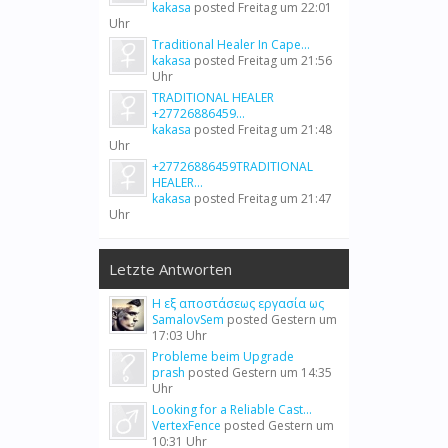
kakasa
posted
Freitag um 22:01
Uhr
Traditional Healer In Cape...
kakasa
posted
Freitag um 21:56
Uhr
TRADITIONAL HEALER
+27726886459...
kakasa
posted
Freitag um 21:48
Uhr
+27726886459TRADITIONAL
HEALER...
kakasa
posted
Freitag um 21:47
Uhr
Letzte Antworten
Η εξ αποστάσεως εργασία ως
SamalovSem
posted
Gestern um
17:03 Uhr
Probleme beim Upgrade
prash
posted
Gestern um 14:35
Uhr
Looking for a Reliable Cast...
VertexFence
posted
Gestern um
10:31 Uhr