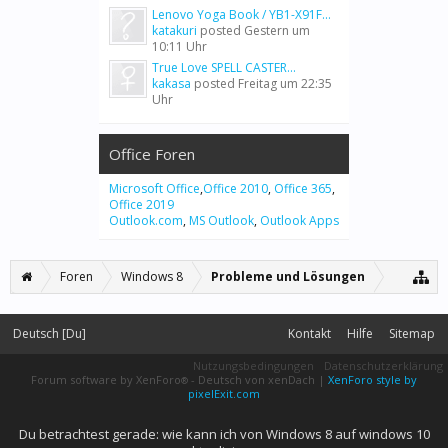
Lenovo Yoga Book / YB1-X91F...
katakuri
posted
Gestern um
10:11 Uhr
True Love SPELL CASTER...
kakasa
posted
Freitag um 22:35
Uhr
Office Foren
Microsoft Office
,
Office 2010
,
Office 365
,
Office 2019
Outlook.com
,
MS Outlook
,
Outlook Apps
Foren
Windows 8
Probleme und Lösungen
Deutsch [Du]
Kontakt
Hilfe
Sitemap
Nutzungsbedingungen
Datenschutzerklärung
Forum software by XenForo
-
Deutsch von xenDach
|
XenForo style by
®
pixelExit.com
Du betrachtest gerade: wie kann ich von Windows 8 auf windows 10