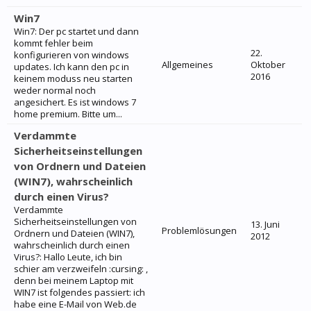
Win7
Win7: Der pc startet und dann
kommt fehler beim
22.
konfigurieren von windows
Allgemeines
Oktober
updates. Ich kann den pc in
2016
keinem moduss neu starten
weder normal noch
angesichert. Es ist windows 7
home premium. Bitte um...
Verdammte
Sicherheitseinstellungen
von Ordnern und Dateien
(WIN7), wahrscheinlich
durch einen Virus?
Verdammte
Sicherheitseinstellungen von
13. Juni
Problemlösungen
Ordnern und Dateien (WIN7),
2012
wahrscheinlich durch einen
Virus?: Hallo Leute, ich bin
schier am verzweifeln :cursing: ,
denn bei meinem Laptop mit
WIN7 ist folgendes passiert: ich
habe eine E-Mail von Web.de