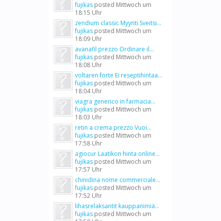
fujikas
posted
Mittwoch um
18:15 Uhr
zendium classic Myynti Sveitsi...
fujikas
posted
Mittwoch um
18:09 Uhr
avanafil prezzo Ordinare il...
fujikas
posted
Mittwoch um
18:08 Uhr
voltaren forte Ei reseptihintaa...
fujikas
posted
Mittwoch um
18:04 Uhr
viagra generico in farmacia...
fujikas
posted
Mittwoch um
18:03 Uhr
retin a crema prezzo Vuoi...
fujikas
posted
Mittwoch um
17:58 Uhr
agiocur Laatikon hinta online...
fujikas
posted
Mittwoch um
17:57 Uhr
chinidina nome commerciale...
fujikas
posted
Mittwoch um
17:52 Uhr
lihasrelaksantit kauppanimiä...
fujikas
posted
Mittwoch um