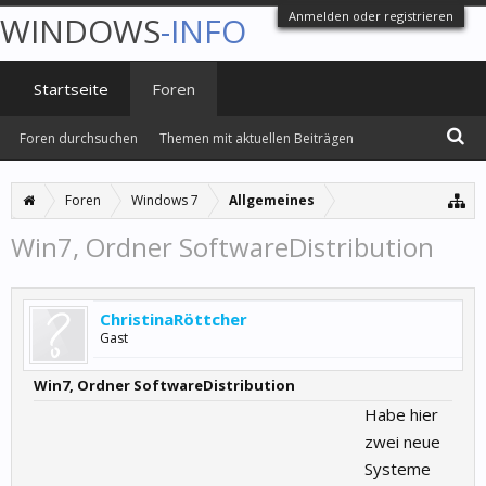
Anmelden oder registrieren
WINDOWS
-INFO
Startseite
Foren
Foren durchsuchen
Themen mit aktuellen Beiträgen
Foren
Windows 7
Allgemeines
Win7, Ordner SoftwareDistribution
ChristinaRöttcher
Gast
Win7, Ordner SoftwareDistribution
Habe hier
zwei neue
Systeme