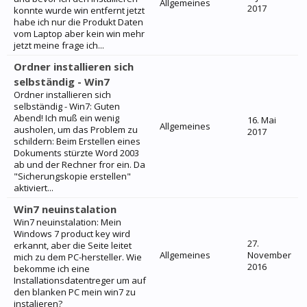
Allgemeines
2017
konnte wurde win entfernt jetzt
habe ich nur die Produkt Daten
vom Laptop aber kein win mehr
jetzt meine frage ich...
Ordner installieren sich
selbständig - Win7
Ordner installieren sich
selbständig - Win7: Guten
Abend! Ich muß ein wenig
16. Mai
Allgemeines
ausholen, um das Problem zu
2017
schildern: Beim Erstellen eines
Dokuments stürzte Word 2003
ab und der Rechner fror ein. Da
"Sicherungskopie erstellen"
aktiviert...
Win7 neuinstalation
Win7 neuinstalation: Mein
Windows 7 product key wird
27.
erkannt, aber die Seite leitet
Allgemeines
November
mich zu dem PC-hersteller. Wie
2016
bekomme ich eine
Installationsdatentreger um auf
den blanken PC mein win7 zu
instalieren?