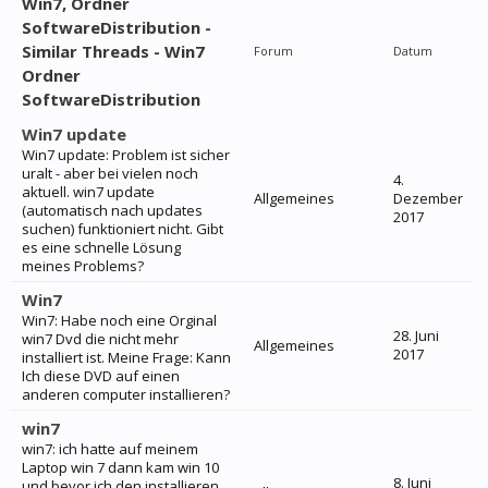
Win7, Ordner
SoftwareDistribution -
Similar Threads - Win7
Forum
Datum
Ordner
SoftwareDistribution
Win7 update
Win7 update: Problem ist sicher
uralt - aber bei vielen noch
4.
aktuell. win7 update
Allgemeines
Dezember
(automatisch nach updates
2017
suchen) funktioniert nicht. Gibt
es eine schnelle Lösung
meines Problems?
Win7
Win7: Habe noch eine Orginal
28. Juni
win7 Dvd die nicht mehr
Allgemeines
2017
installiert ist. Meine Frage: Kann
Ich diese DVD auf einen
anderen computer installieren?
win7
win7: ich hatte auf meinem
Laptop win 7 dann kam win 10
8. Juni
und bevor ich den installieren