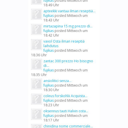
fujikas
posted
Mittwoch um
18:49 Uhr
apteekki vantaa ilman reseptiä...
fujikas
posted
Mittwoch um
18:43 Uhr
mirtazapina 15 mg prezzo di...
fujikas
posted
Mittwoch um
18:42 Uhr
vaxol Osta ilman reseptiä
laihdutus
fujikas
posted
Mittwoch um
18:36 Uhr
zantac 300 prezzo Ho bisogno
di...
fujikas
posted
Mittwoch um
18:35 Uhr
ansiolitici senza...
fujikas
posted
Mittwoch um
18:30 Uhr
coleus forskohlii Acquista...
fujikas
posted
Mittwoch um
18:23 Uhr
oksennus tauti Halvin osta...
fujikas
posted
Mittwoch um
18:17 Uhr
chinidina nome commerciale...