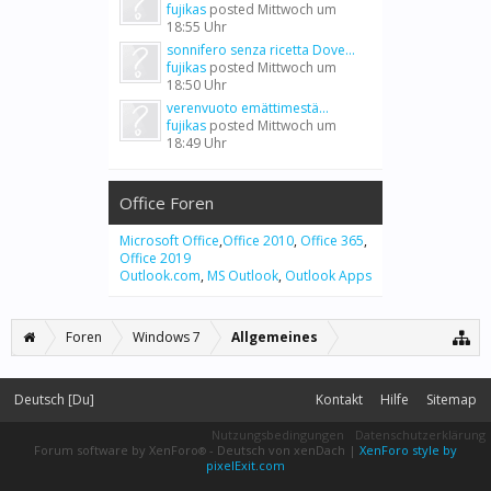
fujikas
posted
Mittwoch um
18:55 Uhr
sonnifero senza ricetta Dove...
fujikas
posted
Mittwoch um
18:50 Uhr
verenvuoto emättimestä...
fujikas
posted
Mittwoch um
18:49 Uhr
Office Foren
Microsoft Office
,
Office 2010
,
Office 365
,
Office 2019
Outlook.com
,
MS Outlook
,
Outlook Apps
Foren
Windows 7
Allgemeines
Deutsch [Du]
Kontakt
Hilfe
Sitemap
Nutzungsbedingungen
Datenschutzerklärung
Forum software by XenForo
-
Deutsch von xenDach
|
XenForo style by
®
pixelExit.com