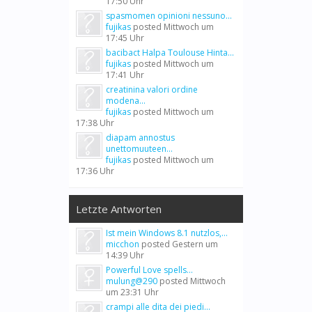
17:50 Uhr
spasmomen opinioni nessuno...
fujikas
posted
Mittwoch um
17:45 Uhr
bacibact Halpa Toulouse Hinta...
fujikas
posted
Mittwoch um
17:41 Uhr
creatinina valori ordine
modena...
fujikas
posted
Mittwoch um
17:38 Uhr
diapam annostus
unettomuuteen...
fujikas
posted
Mittwoch um
17:36 Uhr
Letzte Antworten
Ist mein Windows 8.1 nutzlos,...
micchon
posted
Gestern um
14:39 Uhr
Powerful Love spells...
mulung@290
posted
Mittwoch
um 23:31 Uhr
crampi alle dita dei piedi...