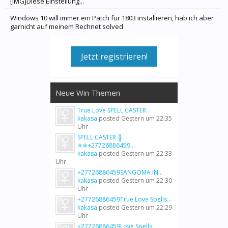
[IMG]Diese Einstellung...
Windows 10 will immer ein Patch für 1803 installieren, hab ich aber
garnicht auf meinem Rechnet solved
Jetzt registrieren!
Neue Win Themen
True Love SPELL CASTER...
kakasa
posted
Gestern um 22:35
Uhr
SPELL CASTER ╬
✯✯+27726886459...
kakasa
posted
Gestern um 22:33
Uhr
+27726886459SANGOMA IN...
kakasa
posted
Gestern um 22:30
Uhr
+27726886459True Love Spells...
kakasa
posted
Gestern um 22:29
Uhr
+27726886459Love Spells