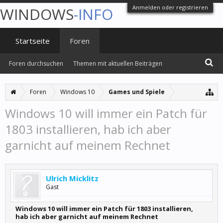
Anmelden oder registrieren
WINDOWS
-INFO
Startseite
Foren
Foren durchsuchen
Themen mit aktuellen Beiträgen
Foren
Windows 10
Games und Spiele
Windows 10 will immer ein Patch für
1803 installieren, hab ich aber
garnicht auf meinem Rechnet
Ulrich Micklitz
Gast
Windows 10 will immer ein Patch für 1803 installieren,
hab ich aber garnicht auf meinem Rechnet