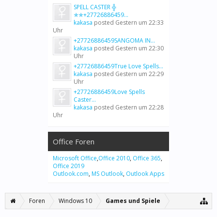
SPELL CASTER ╬
✯✯+27726886459...
kakasa
posted
Gestern um 22:33
Uhr
+27726886459SANGOMA IN...
kakasa
posted
Gestern um 22:30
Uhr
+27726886459True Love Spells...
kakasa
posted
Gestern um 22:29
Uhr
+27726886459Love Spells
Caster...
kakasa
posted
Gestern um 22:28
Uhr
Office Foren
Microsoft Office
,
Office 2010
,
Office 365
,
Office 2019
Outlook.com
,
MS Outlook
,
Outlook Apps
Foren
Windows 10
Games und Spiele