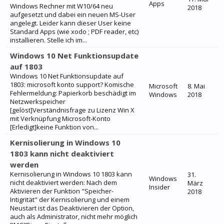
Apps
Windows Rechner mit W10/64 neu
2018
aufgesetzt und dabei ein neuen MS-User
angelegt. Leider kann dieser User keine
Standard Apps (wie xodo ; PDF reader, etc)
installieren. Stelle ich im...
Windows 10 Net Funktionsupdate
auf 1803
Windows 10 Net Funktionsupdate auf
1803: microsoft konto support? Komische
Microsoft
8. Mai
Fehlermeldung: Papierkorb beschädigt im
Windows
2018
Netzwerkspeicher
[gelöst]Verständnisfrage zu Lizenz Win X
mit Verknüpfung Microsoft-Konto
[Erledigt]keine Funktion von...
Kernisolierung in Windows 10
1803 kann nicht deaktiviert
werden
Kernisolierung in Windows 10 1803 kann
31.
Windows
nicht deaktiviert werden: Nach dem
März
Insider
Aktivieren der Funktion "Speicher-
2018
Intigrität" der Kernisolierung und einem
Neustart ist das Deaktivieren der Option,
auch als Administrator, nicht mehr möglich