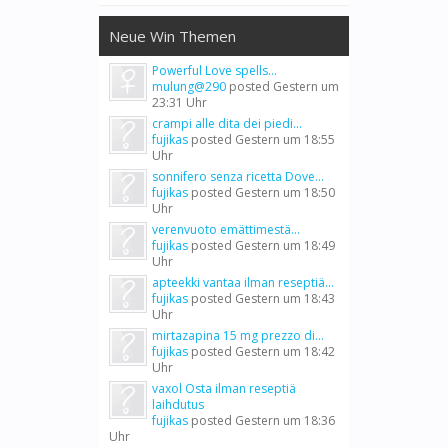
Neue Win Themen
Powerful Love spells...
mulung@290
posted
Gestern um
23:31 Uhr
crampi alle dita dei piedi...
fujikas
posted
Gestern um 18:55
Uhr
sonnifero senza ricetta Dove...
fujikas
posted
Gestern um 18:50
Uhr
verenvuoto emättimestä...
fujikas
posted
Gestern um 18:49
Uhr
apteekki vantaa ilman reseptiä...
fujikas
posted
Gestern um 18:43
Uhr
mirtazapina 15 mg prezzo di...
fujikas
posted
Gestern um 18:42
Uhr
vaxol Osta ilman reseptiä
laihdutus
fujikas
posted
Gestern um 18:36
Uhr