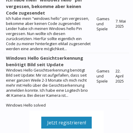
vergessen, bekomme aber keinen
Code zugesendet
Ich habe mein "windows hello" pin vergessen,
Games
7. Mai
bekomme aber keinen Code zugesendet:
und
2025
Leider habe ich meinen Windows hello Pin
Spiele
vergessen. Nun wollte ich diesen
zurücksetzten. Hierfür sollte eigentlich ein
Code zu meiner hinterlegten eMail zugesendet
werden eine andere möglichkeit...
Windows Hello Gesichtserkennung
benötigt Bild seit Update
Windows Hello Gesichtserkennung benötigt
Games
22.
Bild seit Update: Mir ist aufgefallen, dass seit
und
April
einer ganzen Weile 2-3 Monate ich mich nicht
Spiele
2025
mehr mit Hello über die Gesichtserkennung
anmelden konnte. Ich habe eine Logitech brio
4K Kamera. Bei dieser Kamera ist...
Windows Hello solved
Jetzt registrieren!