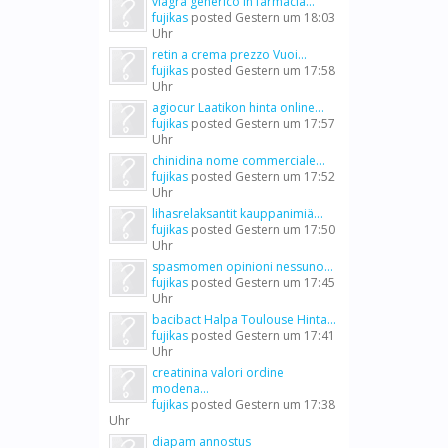
viagra generico in farmacia...
fujikas
posted
Gestern um 18:03
Uhr
retin a crema prezzo Vuoi...
fujikas
posted
Gestern um 17:58
Uhr
agiocur Laatikon hinta online...
fujikas
posted
Gestern um 17:57
Uhr
chinidina nome commerciale...
fujikas
posted
Gestern um 17:52
Uhr
lihasrelaksantit kauppanimiä...
fujikas
posted
Gestern um 17:50
Uhr
spasmomen opinioni nessuno...
fujikas
posted
Gestern um 17:45
Uhr
bacibact Halpa Toulouse Hinta...
fujikas
posted
Gestern um 17:41
Uhr
creatinina valori ordine
modena...
fujikas
posted
Gestern um 17:38
Uhr
diapam annostus