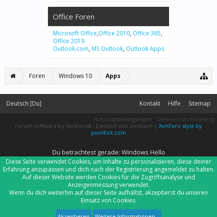
Office Foren
Microsoft Office
,
Office 2010
,
Office 365
,
Office 2019
Outlook.com
,
MS Outlook
,
Outlook Apps
Foren
Windows 10
Apps
Deutsch [Du]
Kontakt
Hilfe
Sitemap
Nutzungsbedingungen
Datenschutzerklärung
Forum software by XenForo
-
Deutsch von xenDach
|
XenForo style by
®
pixelExit.com
Du betrachtest gerade: Windows Hello
Diese Seite verwendet Cookies, um Inhalte zu personalisieren, diese deiner
Erfahrung anzupassen und dich nach der Registrierung angemeldet zu halten.
Auf dieser Website werden Cookies für die Zugriffsanalyse und
Anzeigenmessung verwendet.
Wenn du dich weiterhin auf dieser Seite aufhältst, akzeptierst du unseren
Einsatz von Cookies.
Akzeptieren
Weitere Informationen...