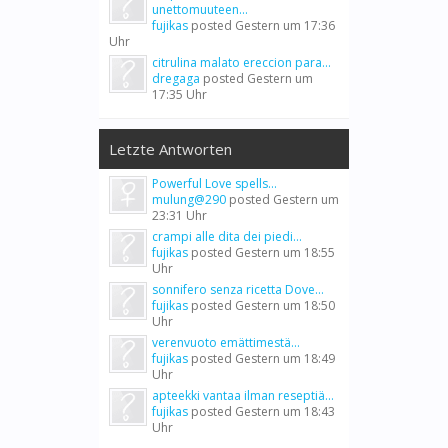
unettomuuteen...
fujikas
posted
Gestern um 17:36
Uhr
citrulina malato ereccion para...
dregaga
posted
Gestern um
17:35 Uhr
Letzte Antworten
Powerful Love spells...
mulung@290
posted
Gestern um
23:31 Uhr
crampi alle dita dei piedi...
fujikas
posted
Gestern um 18:55
Uhr
sonnifero senza ricetta Dove...
fujikas
posted
Gestern um 18:50
Uhr
verenvuoto emättimestä...
fujikas
posted
Gestern um 18:49
Uhr
apteekki vantaa ilman reseptiä...
fujikas
posted
Gestern um 18:43
Uhr