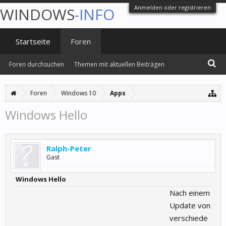
Anmelden oder registrieren
WINDOWS
-INFO
Startseite
Foren
Foren durchsuchen
Themen mit aktuellen Beiträgen
Foren
Windows 10
Apps
Windows Hello
Ralph-Peter
Gast
Windows Hello
Nach einem
Update von
verschiede