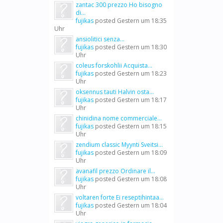
zantac 300 prezzo Ho bisogno
di...
fujikas
posted
Gestern um 18:35
Uhr
ansiolitici senza...
fujikas
posted
Gestern um 18:30
Uhr
coleus forskohlii Acquista...
fujikas
posted
Gestern um 18:23
Uhr
oksennus tauti Halvin osta...
fujikas
posted
Gestern um 18:17
Uhr
chinidina nome commerciale...
fujikas
posted
Gestern um 18:15
Uhr
zendium classic Myynti Sveitsi...
fujikas
posted
Gestern um 18:09
Uhr
avanafil prezzo Ordinare il...
fujikas
posted
Gestern um 18:08
Uhr
voltaren forte Ei reseptihintaa...
fujikas
posted
Gestern um 18:04
Uhr