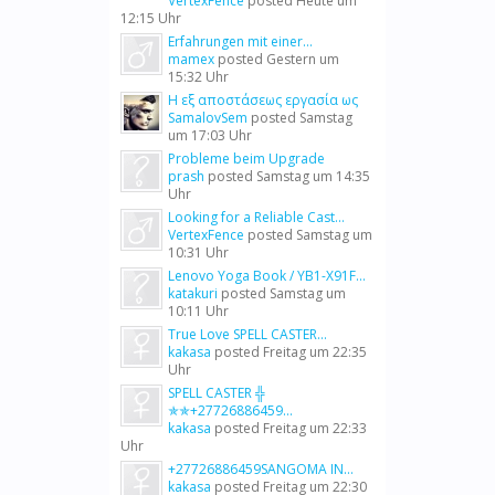
VertexFence
posted
Heute um
12:15 Uhr
Erfahrungen mit einer...
mamex
posted
Gestern um
15:32 Uhr
Η εξ αποστάσεως εργασία ως
SamalovSem
posted
Samstag
um 17:03 Uhr
Probleme beim Upgrade
prash
posted
Samstag um 14:35
Uhr
Looking for a Reliable Cast...
VertexFence
posted
Samstag um
10:31 Uhr
Lenovo Yoga Book / YB1-X91F...
katakuri
posted
Samstag um
10:11 Uhr
True Love SPELL CASTER...
kakasa
posted
Freitag um 22:35
Uhr
SPELL CASTER ╬
✯✯+27726886459...
kakasa
posted
Freitag um 22:33
Uhr
+27726886459SANGOMA IN...
kakasa
posted
Freitag um 22:30