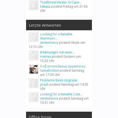
Traditional Healer In Cape...
kakasa
posted
Freitag um 21:56
Uhr
Letzte Antworten
Looking for a Reliable
Aluminum...
VertexFence
posted
Heute um
12:15 Uhr
Erfahrungen mit einer...
mamex
posted
Gestern um
15:32 Uhr
Η εξ αποστάσεως εργασία ως
SamalovSem
posted
Samstag
um 17:03 Uhr
Probleme beim Upgrade
prash
posted
Samstag um 14:35
Uhr
Looking for a Reliable Cast...
VertexFence
posted
Samstag um
10:31 Uhr
Office Foren