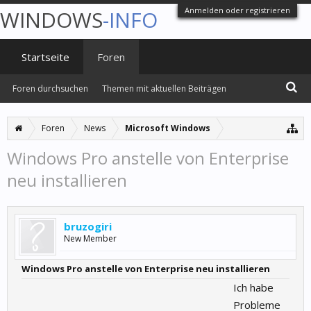
Anmelden oder registrieren
WINDOWS
-INFO
Startseite
Foren
Foren durchsuchen
Themen mit aktuellen Beiträgen
Foren
News
Microsoft Windows
Windows Pro anstelle von Enterprise
neu installieren
bruzogiri
New Member
Windows Pro anstelle von Enterprise neu installieren
Ich habe
Probleme