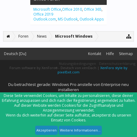
Microsoft Office
,
Office 2010
,
Office 365
,
Office 2019
Outlook.com
,
MS Outlook
,
Outlook Apps
Foren
News
Microsoft Windows
Deutsch [Du]
Kontakt
Hilfe
Sitemap
Nutzungsbedingungen
Datenschutzerklärung
Forum software by XenForo
-
Deutsch von xenDach
|
XenForo style by
®
pixelExit.com
Du betrachtest gerade: Windows Pro anstelle von Enterprise neu
installieren
Diese Seite verwendet Cookies, um Inhalte zu personalisieren, diese deiner
Erfahrung anzupassen und dich nach der Registrierung angemeldet zu halten.
Auf dieser Website werden Cookies für die Zugriffsanalyse und
Anzeigenmessung verwendet.
Wenn du dich weiterhin auf dieser Seite aufhältst, akzeptierst du unseren
Einsatz von Cookies.
Akzeptieren
Weitere Informationen...