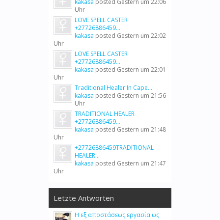
kakasa
posted
Gestern um 22:06
Uhr
LOVE SPELL CASTER
+27726886459...
kakasa
posted
Gestern um 22:02
Uhr
LOVE SPELL CASTER
+27726886459...
kakasa
posted
Gestern um 22:01
Uhr
Traditional Healer In Cape...
kakasa
posted
Gestern um 21:56
Uhr
TRADITIONAL HEALER
+27726886459...
kakasa
posted
Gestern um 21:48
Uhr
+27726886459TRADITIONAL
HEALER...
kakasa
posted
Gestern um 21:47
Uhr
Letzte Antworten
Η εξ αποστάσεως εργασία ως