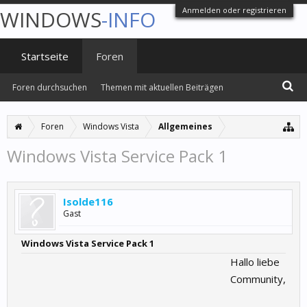
Anmelden oder registrieren
WINDOWS
-INFO
Startseite
Foren
Foren durchsuchen
Themen mit aktuellen Beiträgen
Foren
Windows Vista
Allgemeines
Windows Vista Service Pack 1
Isolde116
Gast
Windows Vista Service Pack 1
Hallo liebe
Community,