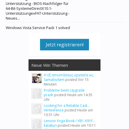
Unterstützung - BIOS-Nachfolger für
64-Bit-SystemeDirectX10.1-
UnterstützungexFAT-Unterstützung -
Neues...
Windows Vista Service Pack 1 solved
Jetzt registrieren!
Neue Win Themen
Η εξ αποστάσεως εργασία ως
SamalovSem
posted
Vor 15
Minuten
Probleme beim Upgrade
prash
posted
Heute um 14:35
Uhr
Looking for a Reliable Cast...
VertexFence
posted
Heute um
10:31 Uhr
Lenovo Yoga Book / YB1-X91F...
katakuri
posted
Heute um 10:11