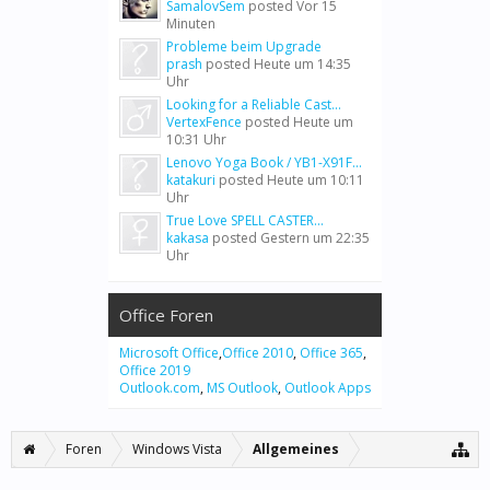
SamalovSem
posted
Vor 15
Minuten
Probleme beim Upgrade
prash
posted
Heute um 14:35
Uhr
Looking for a Reliable Cast...
VertexFence
posted
Heute um
10:31 Uhr
Lenovo Yoga Book / YB1-X91F...
katakuri
posted
Heute um 10:11
Uhr
True Love SPELL CASTER...
kakasa
posted
Gestern um 22:35
Uhr
Office Foren
Microsoft Office
,
Office 2010
,
Office 365
,
Office 2019
Outlook.com
,
MS Outlook
,
Outlook Apps
Foren
Windows Vista
Allgemeines