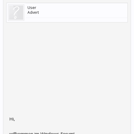
User
Advert
Hi,
willkommen im Windows Forum!