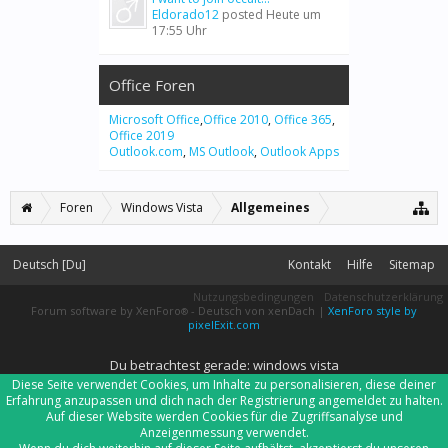
Eldorado12
posted
Heute um
17:55 Uhr
Office Foren
Microsoft Office
,
Office 2010
,
Office 365
,
Office 2019
Outlook.com
,
MS Outlook
,
Outlook Apps
Foren
Windows Vista
Allgemeines
Deutsch [Du]
Kontakt
Hilfe
Sitemap
Nutzungsbedingungen
Datenschutzerklärung
Forum software by XenForo
-
Deutsch von xenDach
|
XenForo style by
®
pixelExit.com
Du betrachtest gerade: windows vista
Diese Seite verwendet Cookies, um Inhalte zu personalisieren, diese deiner
Erfahrung anzupassen und dich nach der Registrierung angemeldet zu halten.
Auf dieser Website werden Cookies für die Zugriffsanalyse und
Anzeigenmessung verwendet.