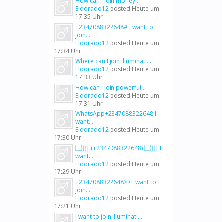
How can I join money...
Eldorado12
posted
Heute um
17:35 Uhr
+2347088322648# I want to
join...
Eldorado12
posted
Heute um
17:34 Uhr
Where can I join illuminati...
Eldorado12
posted
Heute um
17:33 Uhr
How can I join powerful...
Eldorado12
posted
Heute um
17:31 Uhr
WhatsApp+2347088322648 I
want...
Eldorado12
posted
Heute um
17:30 Uhr
۝∭ (+2347088322648) ۝∭ I
want...
Eldorado12
posted
Heute um
17:29 Uhr
+2347088322648>> I want to
join...
Eldorado12
posted
Heute um
17:21 Uhr
I want to join illuminati...