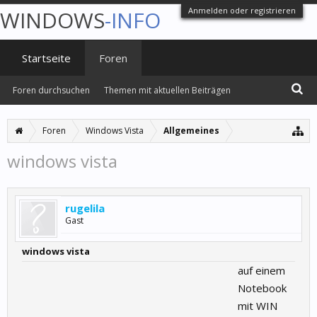
Anmelden oder registrieren
WINDOWS
-INFO
Startseite
Foren
Foren durchsuchen
Themen mit aktuellen Beiträgen
Foren
Windows Vista
Allgemeines
windows vista
rugelila
Gast
windows vista
auf einem
Notebook
mit WIN