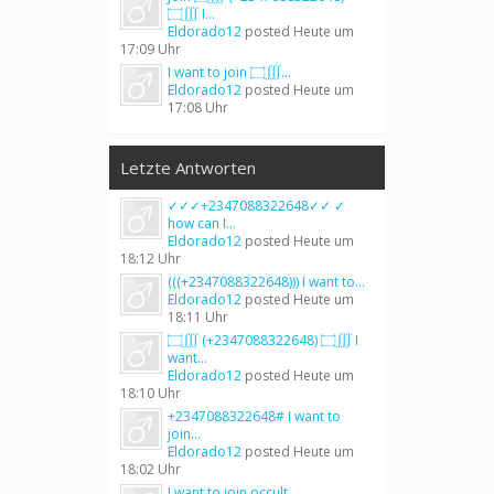
۝∭ I...
Eldorado12
posted
Heute um
17:09 Uhr
I want to join ۝∭...
Eldorado12
posted
Heute um
17:08 Uhr
Letzte Antworten
✓✓✓+2347088322648✓✓ ✓
how can I...
Eldorado12
posted
Heute um
18:12 Uhr
(((+2347088322648))) I want to...
Eldorado12
posted
Heute um
18:11 Uhr
۝∭ (+2347088322648) ۝∭ I
want...
Eldorado12
posted
Heute um
18:10 Uhr
+2347088322648# I want to
join...
Eldorado12
posted
Heute um
18:02 Uhr
I want to join occult...