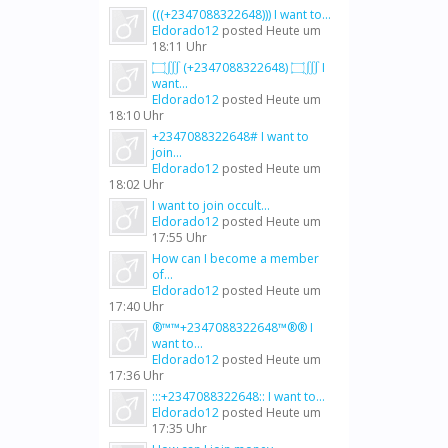
(((+2347088322648))) I want to...
Eldorado12
posted
Heute um
18:11 Uhr
۝∭ (+2347088322648) ۝∭ I
want...
Eldorado12
posted
Heute um
18:10 Uhr
+2347088322648# I want to
join...
Eldorado12
posted
Heute um
18:02 Uhr
I want to join occult...
Eldorado12
posted
Heute um
17:55 Uhr
How can I become a member
of...
Eldorado12
posted
Heute um
17:40 Uhr
®™™+2347088322648™®® I
want to...
Eldorado12
posted
Heute um
17:36 Uhr
:::+2347088322648:: I want to...
Eldorado12
posted
Heute um
17:35 Uhr