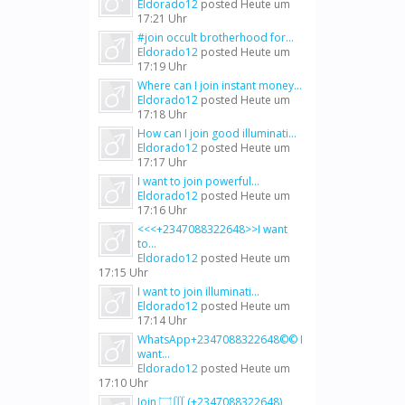
Eldorado12
posted
Heute um
17:21 Uhr
#join occult brotherhood for...
Eldorado12
posted
Heute um
17:19 Uhr
Where can I join instant money...
Eldorado12
posted
Heute um
17:18 Uhr
How can I join good illuminati...
Eldorado12
posted
Heute um
17:17 Uhr
I want to join powerful...
Eldorado12
posted
Heute um
17:16 Uhr
<<<+2347088322648>>I want
to...
Eldorado12
posted
Heute um
17:15 Uhr
I want to join illuminati...
Eldorado12
posted
Heute um
17:14 Uhr
WhatsApp+2347088322648©© I
want...
Eldorado12
posted
Heute um
17:10 Uhr
Join ۝∭ (+2347088322648)