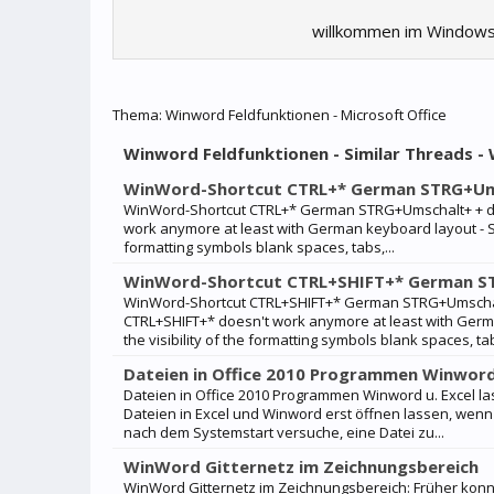
willkommen im Windows
Thema:
Winword Feldfunktionen - Microsoft Office
Winword Feldfunktionen - Similar Threads -
WinWord-Shortcut CTRL+* German STRG+Um
WinWord-Shortcut CTRL+* German STRG+Umschalt+ + do
work anymore at least with German keyboard layout - ST
formatting symbols blank spaces, tabs,...
WinWord-Shortcut CTRL+SHIFT+* German S
WinWord-Shortcut CTRL+SHIFT+* German STRG+Umschal
CTRL+SHIFT+* doesn't work anymore at least with Germ
the visibility of the formatting symbols blank spaces, tab
Dateien in Office 2010 Programmen Winword u
Dateien in Office 2010 Programmen Winword u. Excel las
Dateien in Excel und Winword erst öffnen lassen, wenn
nach dem Systemstart versuche, eine Datei zu...
WinWord Gitternetz im Zeichnungsbereich
WinWord Gitternetz im Zeichnungsbereich: Früher konnt