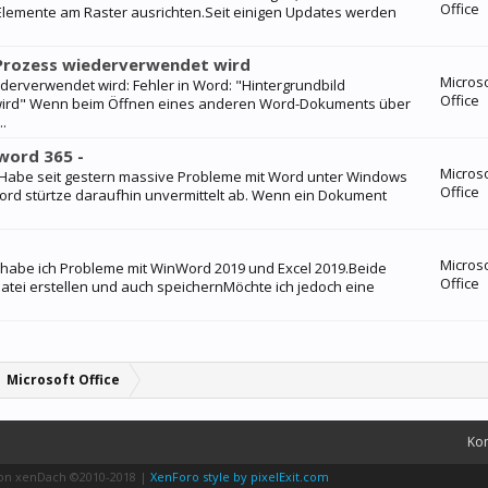
Office
 Elemente am Raster ausrichten.Seit einigen Updates werden
-Prozess wiederverwendet wird
Micros
derverwendet wird: Fehler in Word: "Hintergrundbild
Office
wird" Wenn beim Öffnen eines anderen Word-Dokuments über
..
word 365 -
Micros
 Habe seit gestern massive Probleme mit Word unter Windows
Office
 Word stürtze daraufhin unvermittelt ab. Wenn ein Dokument
Micros
 habe ich Probleme mit WinWord 2019 und Excel 2019.Beide
Office
atei erstellen und auch speichernMöchte ich jedoch eine
Microsoft Office
Kon
von xenDach
©2010-2018
|
XenForo style by pixelExit.com