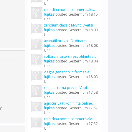
Uhr
chinidina nome commerciale...
fujikas
posted
Gestern um 18:15
Uhr
zendium classic Myynti Sveitsi...
fujikas
posted
Gestern um 18:09
Uhr
avanafil prezzo Ordinare il...
fujikas
posted
Gestern um 18:08
Uhr
voltaren forte Ei reseptihintaa...
fujikas
posted
Gestern um 18:04
Uhr
viagra generico in farmacia...
fujikas
posted
Gestern um 18:03
Uhr
retin a crema prezzo Vuoi...
fujikas
posted
Gestern um 17:58
Uhr
agiocur Laatikon hinta online...
r
fujikas
posted
Gestern um 17:57
Uhr
chinidina nome commerciale...
fujikas
posted
Gestern um 17:52
Uhr