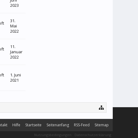
Juni
2023
31.
oft
Mai
2022
11.
oft
Januar
2022
oft
1. Juni
2021
takt
Hilfe
Startseite
Seitenanfang
RSS-Feed
Sitemap
Nutzungsbedingungen
Datenschutzerklärung