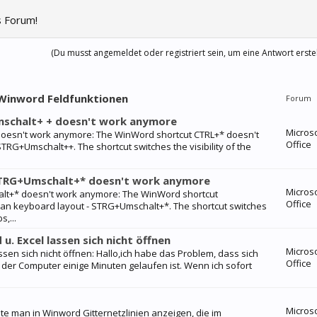
 Forum!
(Du musst angemeldet oder registriert sein, um eine Antwort erste
 Winword Feldfunktionen
Forum
schalt+ + doesn't work anymore
Micros
esn't work anymore: The WinWord shortcut CTRL+* doesn't
Office
RG+Umschalt++. The shortcut switches the visibility of the
TRG+Umschalt+* doesn't work anymore
Micros
t+* doesn't work anymore: The WinWord shortcut
Office
an keyboard layout - STRG+Umschalt+*. The shortcut switches
s,...
. Excel lassen sich nicht öffnen
Micros
sen sich nicht öffnen: Hallo,ich habe das Problem, dass sich
Office
 der Computer einige Minuten gelaufen ist. Wenn ich sofort
Micros
e man in Winword Gitternetzlinien anzeigen, die im