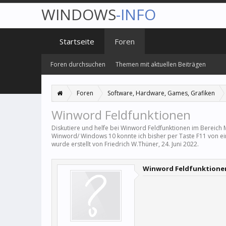
WINDOWS
-INFO
Startseite
Foren
Foren durchsuchen
Themen mit aktuellen Beiträgen
Foren
Software, Hardware, Games, Grafiken
Winword Feldfunktionen
Diskutiere und helfe bei Winword Feldfunktionen im Bereich
Winword/ Windows 10 konnte ich bisher per Taste F11 von ein
wurde erstellt von
Friedrich W.Thüner
,
24. Juni 2022
.
Winword Feldfunktione