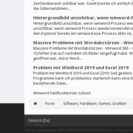
Zeichenbereich sichtbar war. Somit konnte ich einfach
die Gitternetzlinien...
Hintergrundbild unsichtbar, wenn winword
Hintergrundbild unsichtbar, wenn winword-Prozess wie
unsichtbar, wenn winword-Prozess wiederverwendet 
den Explorer bereits ein winword.exe-Prozess aktiv ist,.
Massive Probleme mit Wordabstürzen - Win
Massive Probleme mit Wordabstürzen - Winword 365 -:
10,Fehler trat auf nachdem ich Bilder eingefügt habe.
geöffnet war, stürzt Word...
Problem mit WinWord 2019 und Excel 2019
Problem mit WinWord 2019 und Excel 2019: Seit gestern
Programme kann ich problemlos startenIch kann eine D
bestehende Datei...
Winword Feldfunktionen solved
Foren
Software, Hardware, Games, Grafiken
Deutsch [Du]
Forum software by XenForo
© 2010-2019 XenForo Ltd.
-
Deutsch 
®