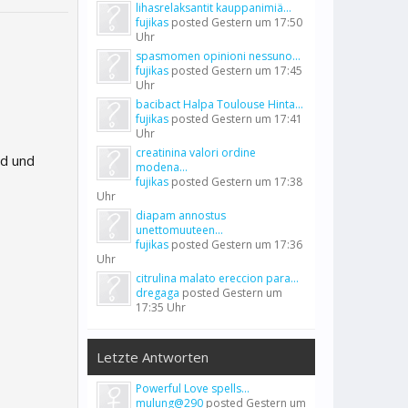
lihasrelaksantit kauppanimiä...
fujikas
posted
Gestern um 17:50
Uhr
spasmomen opinioni nessuno...
fujikas
posted
Gestern um 17:45
Uhr
bacibact Halpa Toulouse Hinta...
fujikas
posted
Gestern um 17:41
Uhr
creatinina valori ordine
rd und
modena...
fujikas
posted
Gestern um 17:38
Uhr
diapam annostus
unettomuuteen...
fujikas
posted
Gestern um 17:36
Uhr
citrulina malato ereccion para...
dregaga
posted
Gestern um
17:35 Uhr
Letzte Antworten
Powerful Love spells...
mulung@290
posted
Gestern um