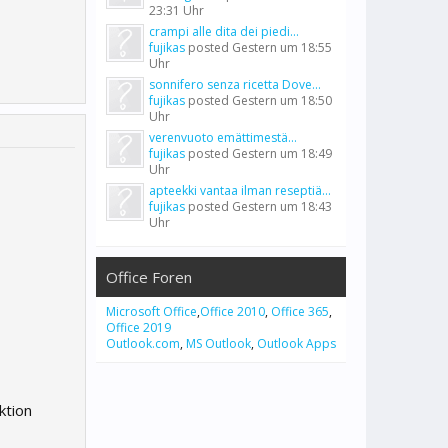
23:31 Uhr
crampi alle dita dei piedi...
fujikas
posted
Gestern um 18:55
Uhr
sonnifero senza ricetta Dove...
fujikas
posted
Gestern um 18:50
Uhr
verenvuoto emättimestä...
fujikas
posted
Gestern um 18:49
Uhr
apteekki vantaa ilman reseptiä...
fujikas
posted
Gestern um 18:43
Uhr
Office Foren
Microsoft Office
,
Office 2010
,
Office 365
,
Office 2019
Outlook.com
,
MS Outlook
,
Outlook Apps
ktion