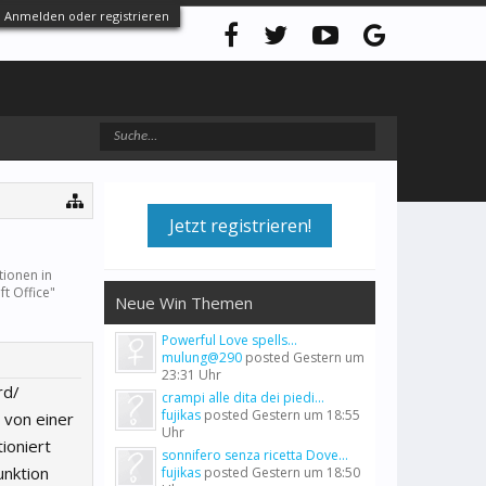
Anmelden oder registrieren
Jetzt registrieren!
tionen in
ft Office
"
Neue Win Themen
Powerful Love spells...
mulung@290
posted
Gestern um
23:31 Uhr
rd/
crampi alle dita dei piedi...
fujikas
posted
Gestern um 18:55
 von einer
Uhr
ioniert
sonnifero senza ricetta Dove...
unktion
fujikas
posted
Gestern um 18:50