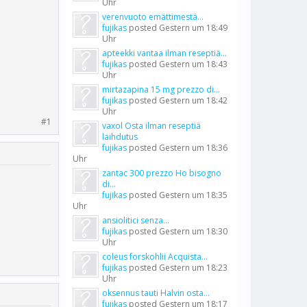
Uhr
verenvuoto emättimestä...
fujikas
posted
Gestern um 18:49
Uhr
apteekki vantaa ilman reseptiä...
fujikas
posted
Gestern um 18:43
Uhr
mirtazapina 15 mg prezzo di...
fujikas
posted
Gestern um 18:42
Uhr
#1
vaxol Osta ilman reseptiä
laihdutus
fujikas
posted
Gestern um 18:36
Uhr
zantac 300 prezzo Ho bisogno
di...
fujikas
posted
Gestern um 18:35
Uhr
ansiolitici senza...
fujikas
posted
Gestern um 18:30
Uhr
coleus forskohlii Acquista...
fujikas
posted
Gestern um 18:23
Uhr
oksennus tauti Halvin osta...
fujikas
posted
Gestern um 18:17