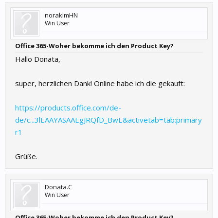
norakimHN
Win User
Office 365-Woher bekomme ich den Product Key?
Hallo Donata,
super, herzlichen Dank! Online habe ich die gekauft:
https://products.office.com/de-
de/c...3lEAAYASAAEgJRQfD_BwE&activetab=tab:primary
r1
Grüße.
Donata.C
Win User
Office 365-Woher bekomme ich den Product Key?