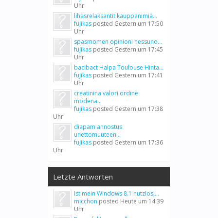
Uhr
lihasrelaksantit kauppanimiä...
fujikas
posted
Gestern um 17:50
Uhr
spasmomen opinioni nessuno...
fujikas
posted
Gestern um 17:45
Uhr
bacibact Halpa Toulouse Hinta...
fujikas
posted
Gestern um 17:41
Uhr
creatinina valori ordine
modena...
fujikas
posted
Gestern um 17:38
Uhr
diapam annostus
unettomuuteen...
fujikas
posted
Gestern um 17:36
Uhr
Letzte Antworten
Ist mein Windows 8.1 nutzlos,...
micchon
posted
Heute um 14:39
Uhr