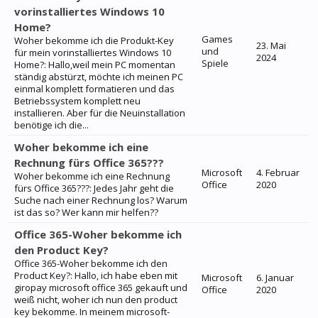
vorinstalliertes Windows 10
Home?
Games
Woher bekomme ich die Produkt-Key
23. Mai
und
für mein vorinstalliertes Windows 10
2024
Spiele
Home?: Hallo,weil mein PC momentan
ständig abstürzt, möchte ich meinen PC
einmal komplett formatieren und das
Betriebssystem komplett neu
installieren. Aber für die Neuinstallation
benötige ich die...
Woher bekomme ich eine
Rechnung fürs Office 365???
Microsoft
4. Februar
Woher bekomme ich eine Rechnung
Office
2020
fürs Office 365???: Jedes Jahr geht die
Suche nach einer Rechnung los? Warum
ist das so? Wer kann mir helfen??
Office 365-Woher bekomme ich
den Product Key?
Office 365-Woher bekomme ich den
Product Key?: Hallo, ich habe eben mit
Microsoft
6. Januar
giropay microsoft office 365 gekauft und
Office
2020
weiß nicht, woher ich nun den product
key bekomme. In meinem microsoft-