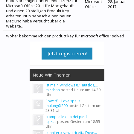
habe vor einigen Jahren eine Lizenz für
Microsoft
28. Januar
Microsoft Office 2011 für Mac gekauft
Office
2017
und einen 20-stelligen Produkt Key
erhalten. Nun habe ich einen neuen
Mac und habe versucht über die
Website...
Woher bekomme ich den product key für microsoft office? solved
Jetzt registrieren!
Neue Win Themen
Ist mein Windows 8.1 nutzlos,...
micchon
posted
Heute um 14:39
Uhr
Powerful Love spells...
mulung@290
posted
Gestern um
23:31 Uhr
crampi alle dita dei piedi...
fujikas
posted
Gestern um 18:55
Uhr
sonnifero senza ricetta Dove...