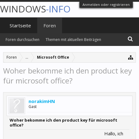
Anmelden oder registrieren
WINDOWS
-INFO
Startseite
Foren
Foren durchsuchen
Themen mit aktuellen Beiträgen
Foren
...
Microsoft Office
Woher bekomme ich den product key
für microsoft office?
norakimHN
Gast
Woher bekomme ich den product key für microsoft
office?
Hallo, ich