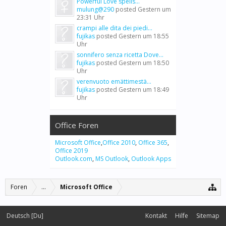
Powerful Love spells...
mulung@290
posted
Gestern um
23:31 Uhr
crampi alle dita dei piedi...
fujikas
posted
Gestern um 18:55
Uhr
sonnifero senza ricetta Dove...
fujikas
posted
Gestern um 18:50
Uhr
verenvuoto emättimestä...
fujikas
posted
Gestern um 18:49
Uhr
Office Foren
Microsoft Office
,
Office 2010
,
Office 365
,
Office 2019
Outlook.com
,
MS Outlook
,
Outlook Apps
Foren
...
Microsoft Office
Deutsch [Du]
Kontakt
Hilfe
Sitemap