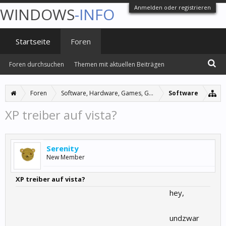
Anmelden oder registrieren
WINDOWS
-INFO
Startseite
Foren
Foren durchsuchen
Themen mit aktuellen Beiträgen
Foren
Software, Hardware, Games, Grafiken
Software
XP treiber auf vista?
Serenity
New Member
XP treiber auf vista?
hey,
undzwar