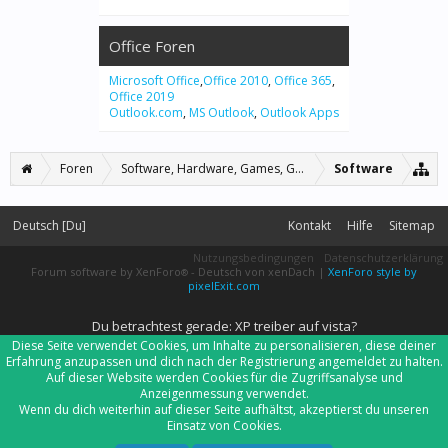
Office Foren
Microsoft Office
,
Office 2010
,
Office 365
,
Office 2019
Outlook.com
,
MS Outlook
,
Outlook Apps
Foren
Software, Hardware, Games, Grafiken
Software
Deutsch [Du]
Kontakt
Hilfe
Sitemap
Nutzungsbedingungen
Datenschutzerklärung
Forum software by XenForo
-
Deutsch von xenDach
|
XenForo style by
®
pixelExit.com
Du betrachtest gerade: XP treiber auf vista?
Diese Seite verwendet Cookies, um Inhalte zu personalisieren, diese deiner
Erfahrung anzupassen und dich nach der Registrierung angemeldet zu halten.
Auf dieser Website werden Cookies für die Zugriffsanalyse und
Anzeigenmessung verwendet.
Wenn du dich weiterhin auf dieser Seite aufhältst, akzeptierst du unseren
Einsatz von Cookies.