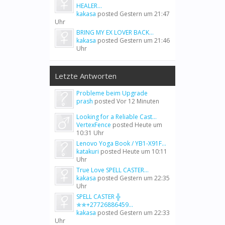
HEALER...
kakasa
posted
Gestern um 21:47
Uhr
BRING MY EX LOVER BACK...
kakasa
posted
Gestern um 21:46
Uhr
Letzte Antworten
Probleme beim Upgrade
prash
posted
Vor 12 Minuten
Looking for a Reliable Cast...
VertexFence
posted
Heute um
10:31 Uhr
Lenovo Yoga Book / YB1-X91F...
katakuri
posted
Heute um 10:11
Uhr
True Love SPELL CASTER...
kakasa
posted
Gestern um 22:35
Uhr
SPELL CASTER ╬
✯✯+27726886459...
kakasa
posted
Gestern um 22:33
Uhr