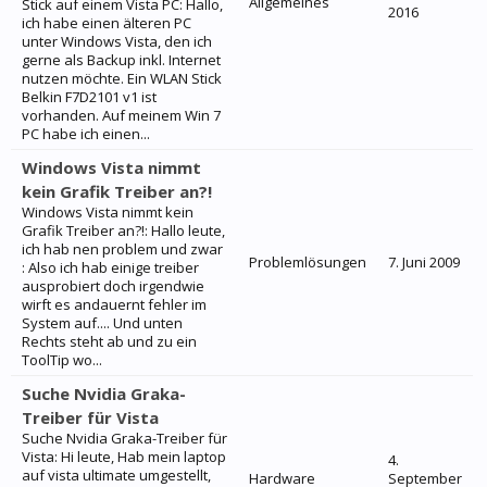
Allgemeines
Stick auf einem Vista PC: Hallo,
2016
ich habe einen älteren PC
unter Windows Vista, den ich
gerne als Backup inkl. Internet
nutzen möchte. Ein WLAN Stick
Belkin F7D2101 v1 ist
vorhanden. Auf meinem Win 7
PC habe ich einen...
Windows Vista nimmt
kein Grafik Treiber an?!
Windows Vista nimmt kein
Grafik Treiber an?!: Hallo leute,
ich hab nen problem und zwar
Problemlösungen
7. Juni 2009
: Also ich hab einige treiber
ausprobiert doch irgendwie
wirft es andauernt fehler im
System auf.... Und unten
Rechts steht ab und zu ein
ToolTip wo...
Suche Nvidia Graka-
Treiber für Vista
Suche Nvidia Graka-Treiber für
Vista: Hi leute, Hab mein laptop
4.
auf vista ultimate umgestellt,
Hardware
September