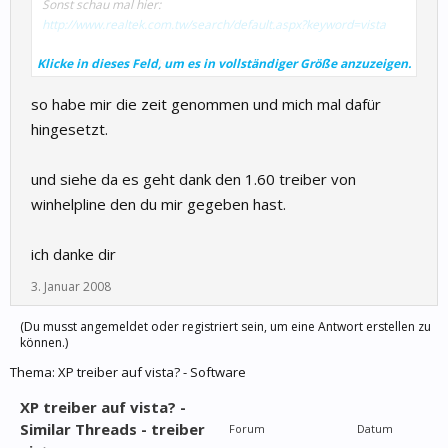
Sonst schau mal hier:
http://www.realtek.com.tw/search/default.aspx?keyword=vista
Klicke in dieses Feld, um es in vollständiger Größe anzuzeigen.
Einen Treiber gibts über
http://www.winhelpline.info/forum/649655-post1.html
Du musst
so habe mir die zeit genommen und mich mal dafür
Dich
aber erst anmelden zum Downloaden.
hingesetzt.
und siehe da es geht dank den 1.60 treiber von
winhelpline den du mir gegeben hast.
ich danke dir
3. Januar 2008
(Du musst angemeldet oder registriert sein, um eine Antwort erstellen zu
können.)
Thema:
XP treiber auf vista? - Software
XP treiber auf vista? -
Similar Threads - treiber
Forum
Datum