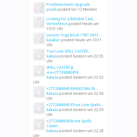
Probleme beim Upgrade
prash
posted
Vor 12 Minuten
Looking for a Reliable Cast...
VertexFence
posted
Heute um
10:31 Uhr
Lenovo Yoga Book / YB1-X91F...
katakuri
posted
Heute um 10:11
Uhr
True Love SPELL CASTER...
kakasa
posted
Gestern um 22:35
Uhr
SPELL CASTER ╬
✯✯+27726886459...
kakasa
posted
Gestern um 22:33
Uhr
+27726886459SANGOMA IN...
kakasa
posted
Gestern um 22:30
Uhr
+27726886459True Love Spells...
kakasa
posted
Gestern um 22:29
Uhr
+27726886459Love Spells
Caster...
kakasa
posted
Gestern um 22:28
Uhr