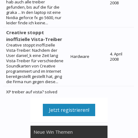
hab auch alle treiber
2008
gefunden, bis auf die für die
graka ... In den laptop ist eine
Nvidia geforce fx go 5600, nur
leider finde ich keine...
Creative stoppt
inoffizielle Vista-Treiber
Creative stoppt inoffizielle
Vista-Treiber: Nachdem der
4. April
User daniel_k eine Zeit lang
Hardware
2008
Vista-Treiber für verschiedene
Soundkarten von Creative
programmiert und im Internet
bereitgestellt gestellt hat, ging
die Firma nun gegen diese...
XP treiber auf vista? solved
Jetzt registrieren!
Neue Win Themen