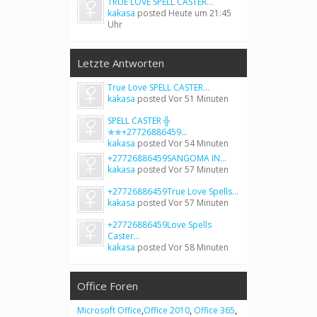
TRUE LOVE SPELL CASTER...
kakasa
posted
Heute um 21:45
Uhr
Letzte Antworten
True Love SPELL CASTER...
kakasa
posted
Vor 51 Minuten
SPELL CASTER ╬
✯✯+27726886459...
kakasa
posted
Vor 54 Minuten
+27726886459SANGOMA IN...
kakasa
posted
Vor 57 Minuten
+27726886459True Love Spells...
kakasa
posted
Vor 57 Minuten
+27726886459Love Spells
Caster...
kakasa
posted
Vor 58 Minuten
Office Foren
Microsoft Office
,
Office 2010
,
Office 365
,