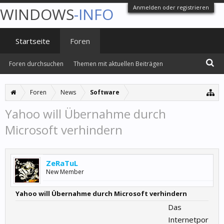
Anmelden oder registrieren
WINDOWS
-INFO
Startseite
Foren
Foren durchsuchen
Themen mit aktuellen Beiträgen
Foren
News
Software
Yahoo will Übernahme durch
Microsoft verhindern
ZeRaTuL
New Member
Yahoo will Übernahme durch Microsoft verhindern
Das
Internetpor