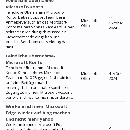
Feindliche Übernahme
Microsoft-Konto
Feindliche Übernahme Microsoft-
Konto: LIebes Support Team,beim
11.
Microsoft
Anmeldeversuch an das Microsoft-
Oktober
Office
Konto meines Sohnes kam es zu einer
2024
seltsamen Meldung.Ich musste ein
Sicherheitscode eingeben und
anschließend kam die Meldung dass
mein...
Feindliche Übernahme-
Microsoft Konto
Feindliche Übernahme-Microsoft
Konto: Sehr geehrtes Microsoft
Microsoft
4. März
Team,am 15.10.23 gegen 1 Uhr bin ich
Office
2024
auf eine Betrügermasche
hereingefallen und habe somit den
Zugang zu meinem Microsoft Account
verloren. Ich wollte mich mit anderen...
Wie kann ich mein Microsoft
Edge wieder auf bing machen
und nicht mehr yahoo
Wie kann ich mein Microsoft Edge
5.
wieder auf bing machen und nicht