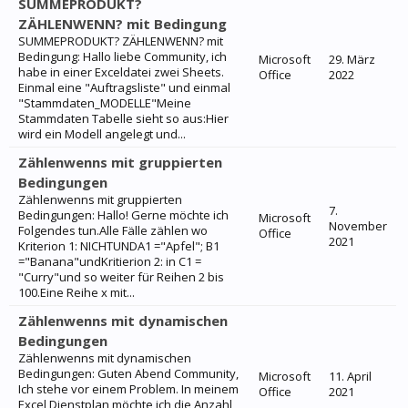
SUMMEPRODUKT?
ZÄHLENWENN? mit Bedingung
SUMMEPRODUKT? ZÄHLENWENN? mit
Bedingung: Hallo liebe Community, ich
Microsoft
29. März
habe in einer Exceldatei zwei Sheets.
Office
2022
Einmal eine "Auftragsliste" und einmal
"Stammdaten_MODELLE"Meine
Stammdaten Tabelle sieht so aus:Hier
wird ein Modell angelegt und...
Zählenwenns mit gruppierten
Bedingungen
Zählenwenns mit gruppierten
7.
Bedingungen: Hallo! Gerne möchte ich
Microsoft
November
Folgendes tun.Alle Fälle zählen wo
Office
2021
Kriterion 1: NICHTUNDA1 ="Apfel"; B1
="Banana"undKritierion 2: in C1 =
"Curry"und so weiter für Reihen 2 bis
100.Eine Reihe x mit...
Zählenwenns mit dynamischen
Bedingungen
Zählenwenns mit dynamischen
Bedingungen: Guten Abend Community,
Microsoft
11. April
Ich stehe vor einem Problem. In meinem
Office
2021
Excel Dienstplan möchte ich die Anzahl