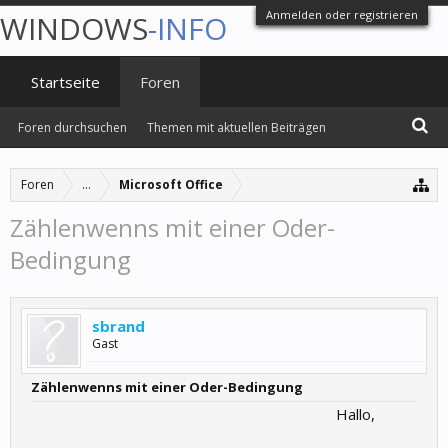
Anmelden oder registrieren
WINDOWS
-INFO
Startseite
Foren
Foren durchsuchen
Themen mit aktuellen Beiträgen
Foren
...
Microsoft Office
Zählenwenns mit einer Oder-
Bedingung
sbrand
Gast
Zählenwenns mit einer Oder-Bedingung
Hallo,