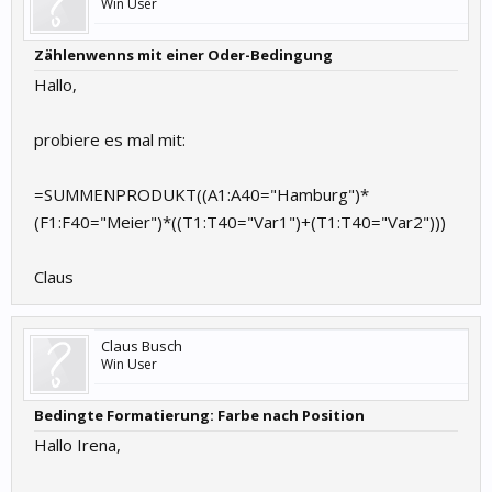
Win User
Zählenwenns mit einer Oder-Bedingung
Hallo,
probiere es mal mit:
=SUMMENPRODUKT((A1:A40="Hamburg")*
(F1:F40="Meier")*((T1:T40="Var1")+(T1:T40="Var2")))
Claus
Claus Busch
Win User
Bedingte Formatierung: Farbe nach Position
Hallo Irena,