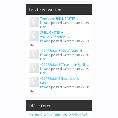
Letzte Antworten
True Love SPELL CASTER...
kakasa
posted
Gestern um 22:35
Uhr
SPELL CASTER ╬
✯✯+27726886459...
kakasa
posted
Gestern um 22:33
Uhr
+27726886459SANGOMA IN...
kakasa
posted
Gestern um 22:30
Uhr
+27726886459True Love Spells...
kakasa
posted
Gestern um 22:29
Uhr
+27726886459Love Spells
Caster...
kakasa
posted
Gestern um 22:28
Uhr
Office Foren
Microsoft Office
,
Office 2010
,
Office 365
,